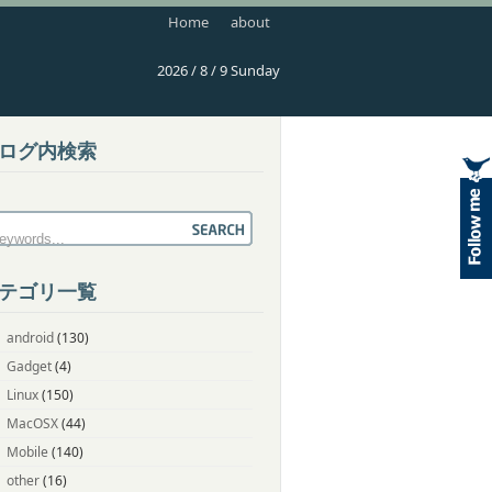
Home
about
2026 / 8 / 9 Sunday
ログ内検索
テゴリ一覧
android
(130)
Gadget
(4)
Linux
(150)
MacOSX
(44)
Mobile
(140)
other
(16)