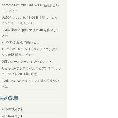
docomo Optimus Pad L-06C 製品版ビル
ド レビュー
UL20Aに Ubuntu 11.04 日本語remix を
インストールしたメモ
pcap2sippでsippシナリオxmlを作成する
メモ
au IS06 製品版 簡易レビュー
au XOOM TBi11M KDDIデザイニングス
タジオ版 簡易レビュー
OSSのメールアーカイブ作成ソフト
Android用アンチウイルス＆アンチマルウ
ェアソフト 2011年3月版
iPad2でDLNAクライアント動画再生比較
検証
去の記事
2024年3月
(1)
2023年4月
(1)