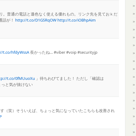
なアプリ。普通の電話と遜色なく使える優れもの。リンク先を見ておｋだ
通話が！
http://t.co/D1GSRqOW
http://t.co/iOBhpAim
://t.co/hfdyWssA
長かったね… #viber #voip #securityjp
tp://t.co/0fMUuoXu
」待ちわびてました！ ただし「確認は
ちょっと気が抜けない
ざいます（笑）そういえば、ちょっと気になっていたこちらも改善され
P