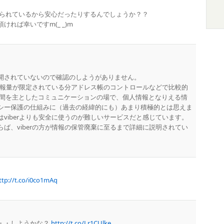
が送られているから安心だったりするんでしょうか？？
れば幸いですm(_ _)m
開されていないので確認のしようがありません。
う情報量が限定されている分アドレス帳のコントロールなどで比較的
は友人間を主としたコミュニケーションの場で、個人情報となりえる情
シー保護の仕組みに（過去の経緯的にも）あまり積極的とは思えま
viberよりも安全に使うのが難しいサービスだと感じています。
ば、viberの方が情報の保管廃棄に至るまで詳細に説明されてい
ttp://t.co/i0co1mAq
・・しようかな？
http://t.co/Lr1CUlke