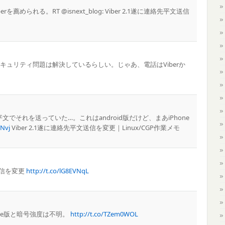
められる。RT @isnext_blog: Viber 2.1遂に連絡先平文送信
セキュリティ問題は解決しているらしい。じゃあ、電話はViberか
文でそれを送っていた…。これはandroid版だけど、まあiPhone
HNvj
Viber 2.1遂に連絡先平文送信を変更｜Linux/CGP作業メモ
文送信を変更
http://t.co/lG8EVNqL
one版と暗号強度は不明。
http://t.co/TZem0WOL