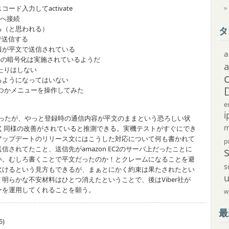
ド入力してactivate
242へ接続
る（と思われる）
タ
で送信する
が平文で送信されている
a
ものの暗号化は実施されているようだ
たりはしない
ようになってはいない
くつかメニューを操作してみた
e
i
かったが、やっと登録時の通信内容が平文のままという恐ろしい状
m
そらく同様の改善がされていると推測できる。実機テストがすぐにでき
アップデートのリリース文にはこうした対応について何も書かれて
p
されてたこと、送信先がamazon EC2のサーバ上だったことに
い。むしろ書くことで平文だったのか！とクレームになることを避
s
欠けるという見方もできるが、まぁとにかく約束は果たされたとい
明らかな不安材料はひとつ消えたということで、後はViber社が
ーを運用してくれることを願う。
w
最
5)