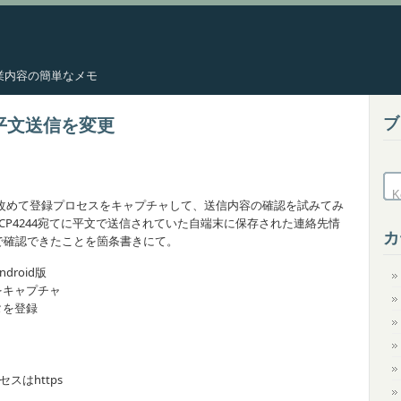
した作業内容の簡単なメモ
ブ
絡先平文送信を変更
ことで改めて登録プロセスをキャプチャして、送信内容の確認を試みてみ
CP4244宛てに平文で送信されていた自端末に保存された連絡先情
カ
で確認できたことを箇条書きにて。
roid版
をキャプチャ
タを登録
セスはhttps