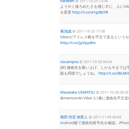
haraken
@
2011-10-25 13:34
ようやく後ろめたさを感じずに、人にViberを薦
を変更
http://t.co/e1gd8zYR
菊池誠
@
2011-10-25 17:38
Viberがアドレス帳を平文で送るという
http://t.co/JpXpyi8m
riocampos
@
2011-10-28 04:34
[B!] 連絡先を吸い上げ、しかも今までは平
版も同様でしょうね。
http://t.co/I8LM
Masataka UEMATSU
@
2011-10-28 06:26
@mention4n Viber 2.1遂に連絡先平
堀田 尚宏 @変人
@
2011-11-05 00:43
Android版で連絡先暗号化を確認。iPh