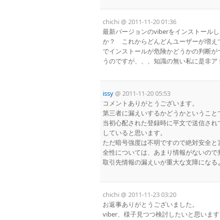
chichi
@
2011-11-20 01:36
最新バージョンのviberをインストー
か？ これからどんどんユーザーが増え
でインストールが危険かどうかの判断が
うのですが、、、知識の無い私に是非ア
issy
@
2011-11-20 05:53
コメントありがとうございます。
第三者に漏えいするかどうかということ
当初心配された登録時に平文で送信され
していると思います。
ただ暗号強度は不明ですので絶対安全と言
全性については、あまり情報がないので
取引先情報の漏えいが重大な支障になる
chichi
@
2011-11-23 03:20
お返事ありがとうございました。
viber、様子見つつ検討したいと思いま