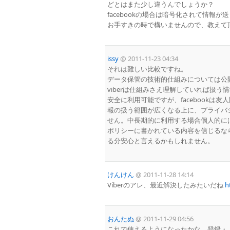
どとはまた少し違うんでしょうか？
facebookの場合は暗号化されて情報
お手すきの時で構いませんので、教えて頂け
issy
@
2011-11-23 04:34
それは難しい比較ですね。
データ保管の技術的仕組みについては公
viberは仕組みさえ理解していれば扱
安全に利用可能ですが、facebook
報の扱う範囲が広くなる上に、プライバ
せん。中長期的に利用する場合個人的には
ポリシーに書かれている内容を信じるなら
る分安心と言えるかもしれません。
けんけん
@
2011-11-28 14:14
Viberのアレ、最近解決したみたいだね
h
おんたぬ
@
2011-11-29 04:56
これで使えるようになったかな。登録・