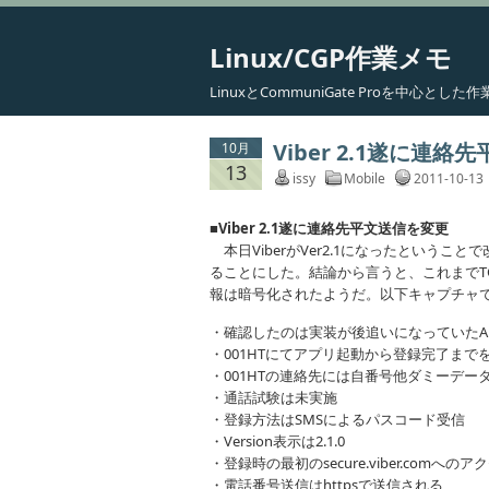
Linux/CGP作業メモ
LinuxとCommuniGate Proを中心と
Viber 2.1遂に連
10月
13
issy
Mobile
2011-10-13
■Viber 2.1遂に連絡先平文送信を変更
本日ViberがVer2.1になったという
ることにした。結論から言うと、これまでT
報は暗号化されたようだ。以下キャプチャ
・確認したのは実装が後追いになっていたAnd
・001HTにてアプリ起動から登録完了まで
・001HTの連絡先には自番号他ダミーデー
・通話試験は未実施
・登録方法はSMSによるパスコード受信
・Version表示は2.1.0
・登録時の最初のsecure.viber.comへのアク
・電話番号送信はhttpsで送信される