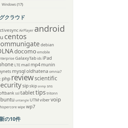
Windows
(17)
グクラウド
android
ctivesync
AirPlayer
centos
au
communigate
debian
DLNA
docomo
emobile
iPad
GalaxyTab
nterprise
ids
phone
mp4
munin
mail
LTE
mysql
oldhatena
ynets
omnia7
review
scientific
php
c
security
sip
skip
sns
snmp
tips
tablet
oftbank
ssl
tritonn
voip
ubuntu
UTM
viber
untangle
wp7
hispercore
wipe
新の10件