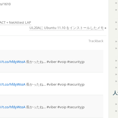
es/1610
 NetAttest LAP
UL20Aに Ubuntu 11.10 をインストールしたメモ
»
Trackback
://t.co/hfdyWssA
長かったね… #viber #voip #securityjp
://t.co/hfdyWssA
長かったね… #viber #voip #securityjp
人
://t.co/hfdyWssA
長かったね… #viber #voip #securityjp