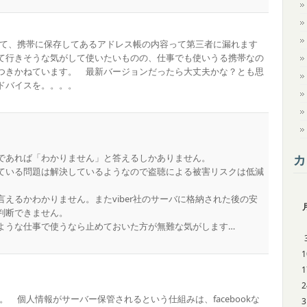
ルして、携帯に保存してあるアドレス帳の内容って第三者に漏れます
て行きそうな気がして使いたいものの、仕事でも使いうる携帯なの
つきかねています。 最新バージョンだったら大丈夫かな？とも思
ドバイスを。。。。
であれば「わかりません」と答えるしかありません。
カ
ている問題は解決しているようなので盗聴による被害リスクは低減
えるかわかりません。またviber社のサーバに格納された後の安
判断できません。
ような仕事で使うなら止めておいた方が無難な気がします…
1
1
2
す。 個人情報がサーバー保管されるという仕組みは、facebookな
3