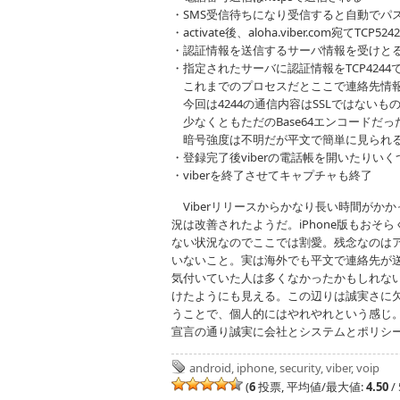
・SMS受信待ちになり受信すると自動でパスコー
・activate後、aloha.viber.com宛てTCP5
・認証情報を送信するサーバ情報を受けと
・指定されたサーバに認証情報をTCP4244
これまでのプロセスだとここで連絡先情報
今回は4244の通信内容はSSLではない
少なくともただのBase64エンコードだっ
暗号強度は不明だが平文で簡単に見られる
・登録完了後viberの電話帳を開いたりい
・viberを終了させてキャプチャも終了
Viberリリースからかなり長い時間がか
況は改善されたようだ。iPhone版もお
ない状況なのでここでは割愛。残念なのは
いないこと。実は海外でも平文で連絡先が送信
気付いていた人は多くなかったかもしれな
けたようにも見える。この辺りは誠実さに
うことで、個人的にはやれやれという感じ。
宣言の通り誠実に会社とシステムとポリシ
android
,
iphone
,
security
,
viber
,
voip
(
6
投票, 平均値/最大値:
4.50
/ 