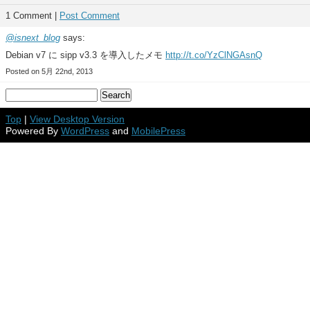
1 Comment |
Post Comment
@isnext_blog
says:
Debian v7 に sipp v3.3 を導入したメモ
http://t.co/YzClNGAsnQ
Posted on 5月 22nd, 2013
Top
|
View Desktop Version
Powered By
WordPress
and
MobilePress