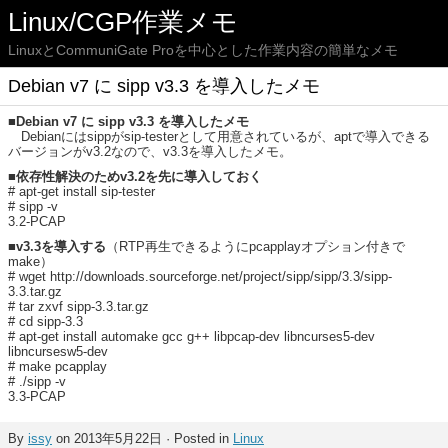
Linux/CGP作業メモ
LinuxとCommuniGate Proを中心とした作業内容の簡単なメモ
Debian v7 に sipp v3.3 を導入したメモ
■Debian v7 に sipp v3.3 を導入したメモ
Debianにはsippがsip-testerとして用意されているが、aptで導入できる
バージョンがv3.2なので、v3.3を導入したメモ。
■依存性解決のためv3.2を先に導入しておく
# apt-get install sip-tester
# sipp -v
3.2-PCAP
■v3.3を導入する
（RTP再生できるようにpcapplayオプション付きで
make）
# wget http://downloads.sourceforge.net/project/sipp/sipp/3.3/sipp-
3.3.tar.gz
# tar zxvf sipp-3.3.tar.gz
# cd sipp-3.3
# apt-get install automake gcc g++ libpcap-dev libncurses5-dev
libncursesw5-dev
# make pcapplay
# ./sipp -v
3.3-PCAP
By
issy
on 2013年5月22日 · Posted in
Linux