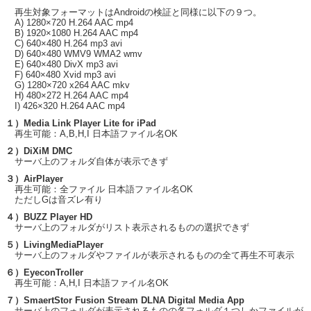
再生対象フォーマットはAndroidの検証と同様に以下の９つ。
A) 1280×720 H.264 AAC mp4
B) 1920×1080 H.264 AAC mp4
C) 640×480 H.264 mp3 avi
D) 640×480 WMV9 WMA2 wmv
E) 640×480 DivX mp3 avi
F) 640×480 Xvid mp3 avi
G) 1280×720 x264 AAC mkv
H) 480×272 H.264 AAC mp4
I) 426×320 H.264 AAC mp4
１）Media Link Player Lite for iPad
再生可能：A,B,H,I 日本語ファイル名OK
２）DiXiM DMC
サーバ上のフォルダ自体が表示できず
３）AirPlayer
再生可能：全ファイル 日本語ファイル名OK
ただしGは音ズレ有り
４）BUZZ Player HD
サーバ上のフォルダがリスト表示されるものの選択できず
５）LivingMediaPlayer
サーバ上のフォルダやファイルが表示されるものの全て再生不可表示
６）EyeconTroller
再生可能：A,H,I 日本語ファイル名OK
７）SmaertStor Fusion Stream DLNA Digital Media App
サーバ上のフォルダが表示されるものの各フォルダ１つしかファイルが