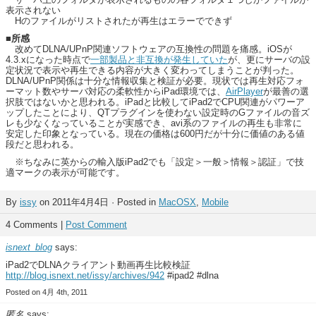
表示されない
Hのファイルがリストされたが再生はエラーでできず
■所感
改めてDLNA/UPnP関連ソフトウェアの互換性の問題を痛感。iOSが
4.3.xになった時点で
一部製品と非互換が発生していた
が、更にサーバの設
定状況で表示や再生できる内容が大きく変わってしまうことが判った。
DLNA/UPnP関係は十分な情報収集と検証が必要。現状では再生対応フォ
ーマット数やサーバ対応の柔軟性からiPad環境では、
AirPlayer
が最善の選
択肢ではないかと思われる。iPadと比較してiPad2でCPU関連がパワーア
ップしたことにより、QTプラグインを使わない設定時のGファイルの音ズ
レも少なくなっていることが実感でき、avi系のファイルの再生も非常に
安定した印象となっている。現在の価格は600円だが十分に価値のある値
段だと思われる。
※ちなみに英からの輸入版iPad2でも「設定＞一般＞情報＞認証」で技
適マークの表示が可能です。
By
issy
on 2011年4月4日 · Posted in
MacOSX
,
Mobile
4 Comments |
Post Comment
isnext_blog
says:
iPad2でDLNAクライアント動画再生比較検証
http://blog.isnext.net/issy/archives/942
#ipad2 #dlna
Posted on 4月 4th, 2011
匿名
says: