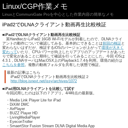
Linux/CGP作業メモ
LinuxとCommuniGate Proを中心とした作業内容の簡単なメモ
iPad2でDLNAクライアント動画再生比較検証
■iPad2でDLNAクライアント動画再生比較検証
英HandtecからiPad2 16GB Wi-Fiモデルが到着したので、DLNAクライ
アントの動作について確認してみる。基本的にできることは
前回の検証
と
変わらないはずだが、検証するiOSのバージョンが上がって
環境が大きく
変わって
いたり、CPUパワーが向上したりアプリのアップデートがあった
りで変化があることに期待して確認を行ってみることにした。今回 iOSは
4.3.1，DLNAサーバはMacOSX上のPlayback1.7.4を利用。環境の紹介は
こちらを参照
。複数の動画フォルダを共有した状態で検証。
最新の記事はこちら
iPad2でDLNAクライアント動画再生比較検証２
http://blog.isnext.net/issy/archives/1072
■iPad用DLNAクライアントを比較して試す
今回試用したのは以下の７アプリ。4/4時点の最新版。
・Media Link Player Lite for iPad
・DiXiM DMC
・AirPlayer
・BUZZ Player HD
・LivingMediaPlayer
・EyeconTroller
・SmaertStor Fusion Stream DLNA Digital Media App