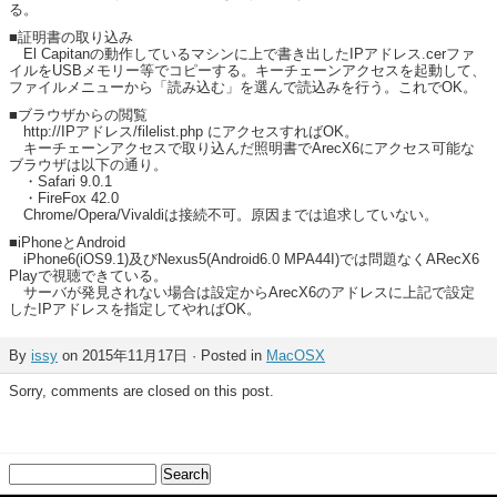
る。
■証明書の取り込み
El Capitanの動作しているマシンに上で書き出したIPアドレス.cerファ
イルをUSBメモリー等でコピーする。キーチェーンアクセスを起動して、
ファイルメニューから「読み込む」を選んで読込みを行う。これでOK。
■ブラウザからの閲覧
http://IPアドレス/filelist.php にアクセスすればOK。
キーチェーンアクセスで取り込んだ照明書でArecX6にアクセス可能な
ブラウザは以下の通り。
・Safari 9.0.1
・FireFox 42.0
Chrome/Opera/Vivaldiは接続不可。原因までは追求していない。
■iPhoneとAndroid
iPhone6(iOS9.1)及びNexus5(Android6.0 MPA44I)では問題なくARecX6
Playで視聴できている。
サーバが発見されない場合は設定からArecX6のアドレスに上記で設定
したIPアドレスを指定してやればOK。
By
issy
on 2015年11月17日 · Posted in
MacOSX
Sorry, comments are closed on this post.