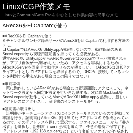
Linux/CGP作業メモ
LinuxとCommuniGate Proを中心とした作業内容の簡単なメモ
ARecX6をEl Capitanで使う
■ARecX6をEl Capitanで使う
６チャンネルワンセグ録画サーバのArecX6をEl Capitanで利用する方法の
メモ。
El CapitanではARecX6 Utility.appが動作しないので、動作保証のある
SnowLeopardから視聴用証明書を持ってくる必要がある。
通常ARecX6 Utility.appからARecX6Serverはbonjourでサーバ検索される
が、アプリ自体が一切動作しないため、アクセスを容易にするために
ARecX6Serverを固定IPで動作させるのが望ましい。（ARecX6はDHCPク
ライアントとしてIPアドレスを取得するので、DHCPに接続しているマシ
ンを判別する手法がある場合はこの限りではない）
■事前準備
既に動作しているARecX6がある場合には管理画面にアクセスして、ネ
ットワーク設定から固定IP設定を行い再起動する。次に白MacBook等
SnowLeopardが動作しているMacでARecX6 Utility.appを起動し、新しい
IPアドレスにアクセスし、証明書のインストールを行う。
■証明書の取り出し
証明書がキーチェーンアクセスにインストールされているので起動して
確認を行う。証明書はARecX6に割り当てたIPアドレス名で作成されてい
るので、そのIPアドレスを探して選択する。ファイルメニューから「書き
出す」を選択し、証明書（.cer）形式を選んで、任意の場所に保存する。
IPアドレス.cer（192.168.x.x.cerなど）という名前でファイルが作成され