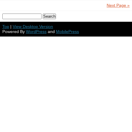
Next Page »
Top
|
View Desktop Version
Powered By
WordPress
and
MobilePress