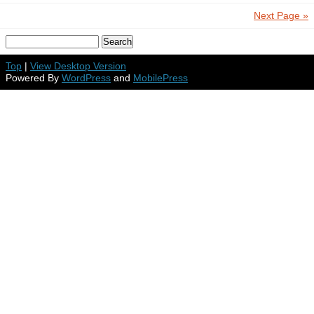
Next Page »
Top
|
View Desktop Version
Powered By
WordPress
and
MobilePress