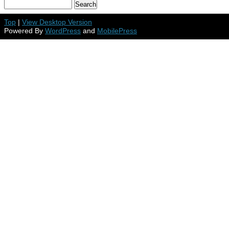
Top
|
View Desktop Version
Powered By
WordPress
and
MobilePress