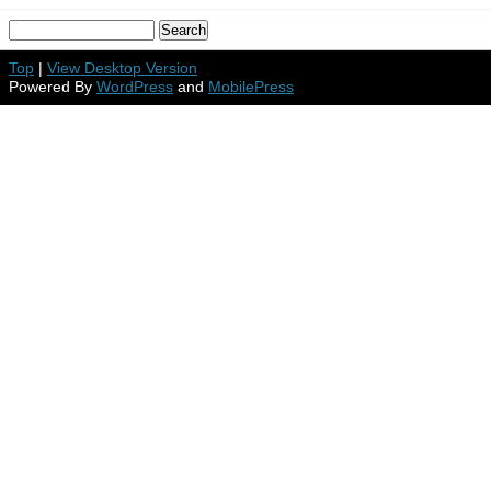
Top
|
View Desktop Version
Powered By
WordPress
and
MobilePress