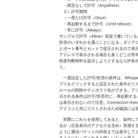
・限定なしで許可（Anywhere）
２）許可期間
・一度だけ許可（Once）
・再起動するまで許可（Until reboot）
・常に許可（Always）
サンプルで許可（Allow）前提で書いてい
拒否のいずれかを選ぶことになる。ダイアロ
とポート番号とセットで提示されるので表示
アドレスで表示される場合も多くどこが所
程度判断材料を提示しようとするならIP表示
う。
一度設定した許可/拒否の条件は、WhisperMo
プリをクリックすると設定された条件がリス
ルールの削除やテンポラリ化ができる。ア
示される条件は許可/拒否共に、再起動するま
は表示されないので注意。Connection 
アイコンと共にリストされるため確認には
実際にこれらを使用してみると、如何にア
るか（広告表示のアクセスを含め）実感す
ように通信パケットの内容までは表示して
るようになってくれると嬉しいなぁと思う。久