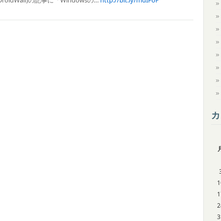
oidWall)の記事に「Windowsの…
http://bit.ly/mdIFoP
カ
1
1
2
3