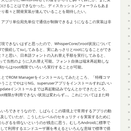
見つけることはできなかった。ディスカッションフォーラムもあま
そり着々と開発実装が進んでいることを期待したい。
アプリ単位宛先単位で通信が制御できるようになるこの実装は非
できないはずと思ったので、WhisperCoreのroot状況について
 shellで接続してsuしてみると、実にあっさりとrootになることができ
な？と思い、日本語フォントの入れ替え手順を実行してみると、
oxを使って当然のように入れ替え可能。フォント自体は端末再起動しな
ellからはroot権限でいろいろ実行することが可能。
とでROM Managerをインストールしてみたところ、「特権コマ
ことでやはりNG。superuserアプリをインストールすればいい
pdateインストールまでは再起動込みでなんとかできたところ、
りroot権限が利用できない状況は変わらず…。これについてはまた時
ろいろできそうなので、しばらくこの環境上で常用するアプリの動
idも言及していたが、こうしたレベルのセキュリティを実装するために
を取らざるを得ないというのが残念に思う。むしろAndroidに標準で
として利用するエンドユーザ層を考えるといろんな意味で標準で搭