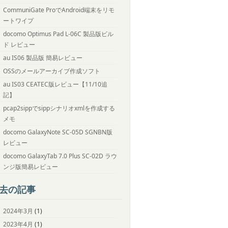
CommuniGate ProでAndroid端末をリモ
ートワイプ
docomo Optimus Pad L-06C 製品版ビル
ド レビュー
au IS06 製品版 簡易レビュー
OSSのメールアーカイブ作成ソフト
au IS03 CEATEC版レビュー【11/10追
記】
pcap2sippでsippシナリオxmlを作成する
メモ
docomo GalaxyNote SC-05D SGNBN版
レビュー
docomo GalaxyTab 7.0 Plus SC-02D ラウ
ンジ版簡易レビュー
去の記事
2024年3月
(1)
2023年4月
(1)