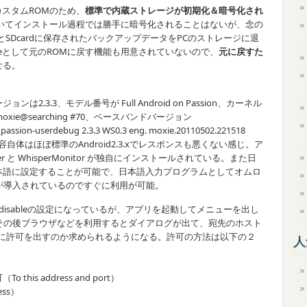
たカスタムROMのため、
標準で内蔵ストレージが初期化＆暗号化され
っていてインストール過程では勝手に暗号化されることはないが、念の
SDcardに保存されたバックアップデータをPCのストレージに退
oreとして元のROMに戻す機能も用意されていないので、
元に戻すた
なる。
3.3、モデル番号が Full Android on Passion、カーネル
rty moxie@searching #70、ベースバンドバージョン
assion-userdebug 2.3.3 WS0.3 eng. moxie.20110502.221518
内容自体はほぼ標準のAndroid2.3.xでレスポンスも悪くない感じ。ア
ter と WhisperMonitor が独自にインストールされている。また日
本語に設定することが可能で、日本語入力プログラムとしてオムロ
.1.3.5が導入されているのですぐに利用が可能。
rはdisableの設定になっているが、アプリを起動してメニューを出し
る。その後ブラウザなどを利用するとダイアログが出て、宛先のホスト
ように許可を出すのか求められるようになる。許可の方法は以下の２
人
s address and port）
ss）
）