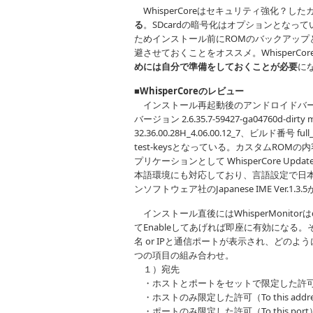
WhisperCoreはセキュリティ強化？し
る
。SDcardの暗号化はオプションとな
ためインストール前にROMのバックアップと
避させておくことをオススメ。WhisperC
めには自分で準備をしておくことが必要
に
■WhisperCoreのレビュー
インストール再起動後のアンドロイドバージョンは2.
バージョン 2.6.35.7-59427-ga04760d-di
32.36.00.28H_4.06.00.12_7、ビルド番号 full_p
test-keysとなっている。カスタムROMの
プリケーションとして WhisperCore Upda
本語環境にも対応しており、言語設定で日
ンソフトウェア社のJapanese IME Ver
インストール直後にはWhisperMonito
てEnableしてあげれば即座に有効にな
名 or IPと通信ポートが表示され、どの
つの項目の組み合わせ。
１）宛先
・ホストとポートをセットで限定した許可（To thi
・ホストのみ限定した許可（To this addre
・ポートのみ限定した許可（To this port