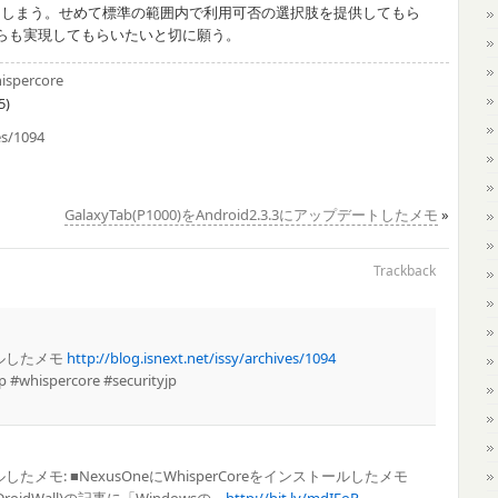
てしまう。せめて標準の範囲内で利用可否の選択肢を提供してもら
からも実現してもらいたいと切に願う。
ispercore
5)
es/1094
GalaxyTab(P1000)をAndroid2.3.3にアップデートしたメモ
»
Trackback
トールしたメモ
http://blog.isnext.net/issy/archives/1094
whispercore #securityjp
トールしたメモ: ■NexusOneにWhisperCoreをインストールしたメモ