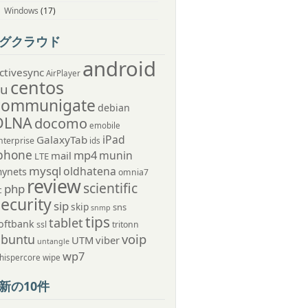
Windows
(17)
グクラウド
android
ctivesync
AirPlayer
centos
au
communigate
debian
DLNA
docomo
emobile
iPad
GalaxyTab
nterprise
ids
phone
mp4
munin
mail
LTE
mysql
oldhatena
ynets
omnia7
review
scientific
php
c
security
sip
skip
sns
snmp
tips
tablet
oftbank
ssl
tritonn
voip
ubuntu
UTM
viber
untangle
wp7
hispercore
wipe
新の10件