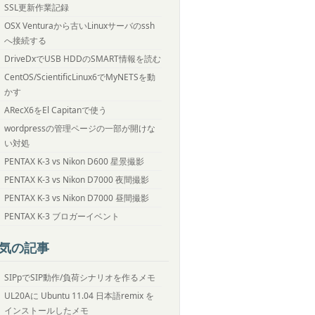
SSL更新作業記録
OSX Venturaから古いLinuxサーバのssh
へ接続する
DriveDxでUSB HDDのSMART情報を読む
CentOS/ScientificLinux6でMyNETSを動
かす
ARecX6をEl Capitanで使う
wordpressの管理ページの一部が開けな
い対処
PENTAX K-3 vs Nikon D600 星景撮影
PENTAX K-3 vs Nikon D7000 夜間撮影
PENTAX K-3 vs Nikon D7000 昼間撮影
PENTAX K-3 ブロガーイベント
気の記事
SIPpでSIP動作/負荷シナリオを作るメモ
UL20Aに Ubuntu 11.04 日本語remix を
インストールしたメモ