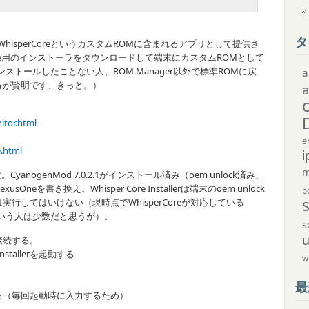
タ
emsからWhisperCoreというカスタムROMに含まれるアプリとして提供さ
ne用のインストーラをダウンロードして端末にカスタムROMとして
トールしたことない人、ROM Manager以外で標準ROMに戻
a
方が賢明です、きっと。）
itor.html
e
.html
i
m
nogenMod 7.0.2.1がインストール済み（oem unlock済み、
sOneを書き換え。Whisper Core Installerは端末のoem unlock
p
行してはいけない（現時点でWhisperCoreが対応している
そういう人は少数だと思うが）。
s
B接続する。
nstallerを起動する
w
最
る（毎回起動時に入力するため）