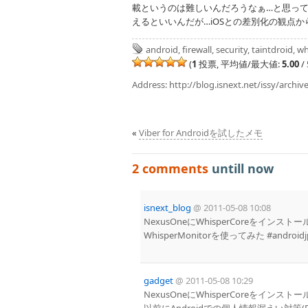
載というのは難しいんだろうなぁ…と思っ
えるといいんだが…iOSとの差別化の観点
android
,
firewall
,
security
,
taintdroid
,
wh
(
1
投票, 平均値/最大値:
5.00
/ 
Address:
http://blog.isnext.net/issy/archiv
«
Viber for Androidを試したメモ
2 comments
untill now
isnext_blog
@
2011-05-08 10:08
NexusOneにWhisperCoreをインス
WhisperMonitorを使ってみた #androidjp #
gadget
@
2011-05-08 10:29
NexusOneにWhisperCoreをインス