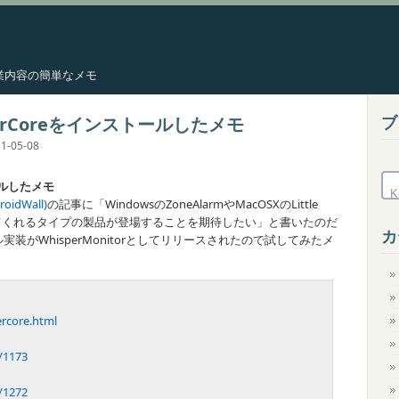
した作業内容の簡単なメモ
ブ
perCoreをインストールしたメモ
1-05-08
トールしたメモ
dWall)
の記事に「WindowsのZoneAlarmやMacOSXのLittle
あげてくれるタイプの製品が登場することを期待したい」と書いたのだ
カ
がWhisperMonitorとしてリリースされたので試してみたメ
rcore.html
s/1173
s/1272