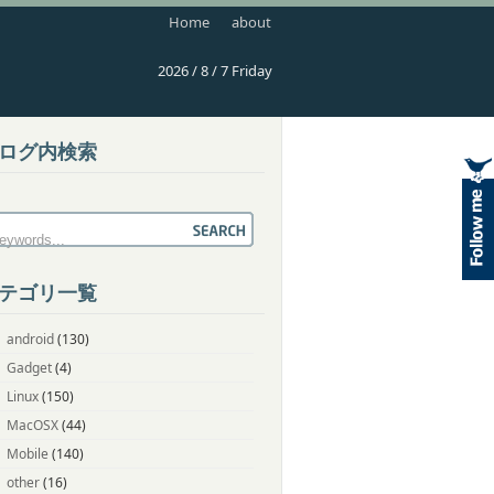
Home
about
2026 / 8 / 7 Friday
ログ内検索
テゴリ一覧
android
(130)
Gadget
(4)
Linux
(150)
MacOSX
(44)
Mobile
(140)
other
(16)