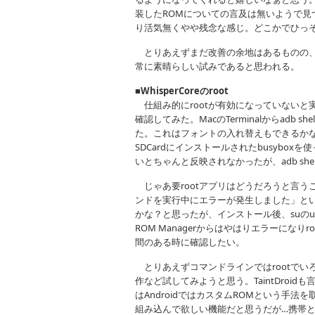
装したROMについての言及は無いようで
り活気無くやや残念な感じ。どこかでひっ
とりあえずまだ改善の余地はあるものの、
常に素晴らしい試みであると思われる。
■WhisperCoreのroot
仕組み的にrootが有効になっていないと実現
確認してみた。MacのTerminalからadb
た。これはフォントの入れ替えもできるか
SDCardにインストールされたbusyb
いとちゃんと反映されなかったが、adb sh
じゃあ要rootアプリはどうだろうと言うこ
ンドを実行中にエラーが発生しました」という
かな？と思ったが、インストール後、suのu
ROM Managerからはやはりエラーにな
間のある時に確認したい。
とりあえずコマンドラインではrootでい
作など試してみようと思う。TaintDro
はAndroidではカスタムROMという手法
組み込んで欲しい機能だと思うだが…携帯