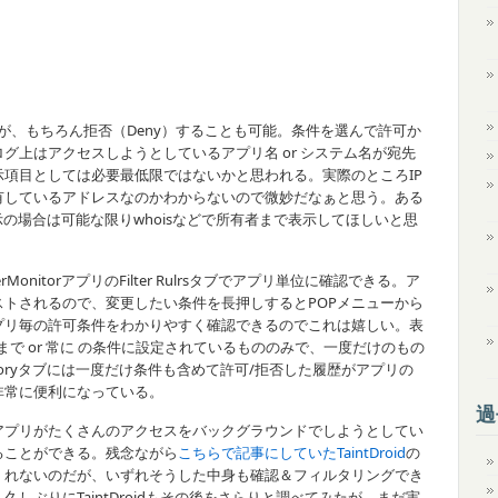
るが、もちろん拒否（Deny）することも可能。条件を選んで許可か
グ上はアクセスしようとしているアプリ名 or システム名が宛先
項目としては必要最低限ではないかと思われる。実際のところIP
有しているアドレスなのかわからないので微妙だなぁと思う。ある
の場合は可能な限りwhoisなどで所有者まで表示してほしいと思
nitorアプリのFilter Rulrsタブでアプリ単位に確認できる。ア
トされるので、変更したい条件を長押しするとPOPメニューから
プリ毎の許可条件をわかりやすく確認できるのでこれは嬉しい。表
で or 常に の条件に設定されているもののみで、一度だけのもの
Historyタブには一度だけ条件も含めて許可/拒否した履歴がアプリの
非常に便利になっている。
過
プリがたくさんのアクセスをバックグラウンドでしようとしてい
ることができる。残念ながら
こちらで記事にしていたTaintDroid
の
くれないのだが、いずれそうした中身も確認＆フィルタリングでき
しぶりにTaintDroidもその後をさらりと調べてみたが、まだ実