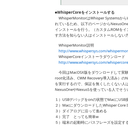
■WhisperCoreをインストールする
WhisperMonitorはWhisper Syst
れているため、以下のページからNexusO
インストールを行う。（カスタムROMをインス
す方法を知らない人はインストールしない
WhisperMonitor説明
http://www.whispersys.com/whispermon
WhisperCoreインストーラダウンロード
http://www.whispersys.com/whispercore
今回はMacOSX版をダウンロードして実験。Cya
root化済み、CWM Recovery導入済み）のNexu
を実行するので、保証を無くしたくない人は実
NexusOneやNexusSを使っている人で
１）USBデバッグをonの状態でMacにUS
２）MacにダウンロードしたWhisper Core I
３）ダイアログに沿って進める
４）完了 とっても簡単w
５）端末の起動時にパスフレーズを設定す