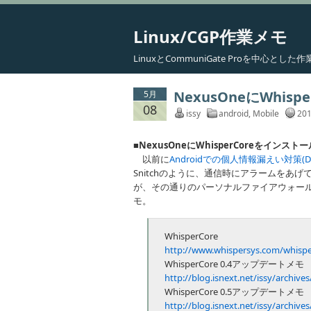
Linux/CGP作業メモ
LinuxとCommuniGate Proを中心と
NexusOneにWhis
5月
08
issy
android
,
Mobile
201
■NexusOneにWhisperCoreをインス
以前に
Androidでの個人情報漏えい対策(Droi
Snitchのように、通信時にアラームを
が、その通りのパーソナルファイアウォール実装
モ。
WhisperCore
http://www.whispersys.com/whispe
WhisperCore 0.4アップデートメモ
http://blog.isnext.net/issy/archive
WhisperCore 0.5アップデートメモ
http://blog.isnext.net/issy/archive