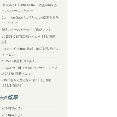
UL20Aに Ubuntu 11.04 日本語remix を
インストールしたメモ
CommuniGate ProでAndroid端末をリモ
ートワイプ
OSSのメールアーカイブ作成ソフト
au IS03 CEATEC版レビュー【11/10追
記】
docomo Optimus Pad L-06C 製品版ビル
ド レビュー
au IS06 製品版 簡易レビュー
au XOOM TBi11M KDDIデザイニングス
タジオ版 簡易レビュー
Viber 暗号化対応を示唆 CEOが表明
【12/31追記】
去の記事
2024年3月
(1)
2023年4月
(1)