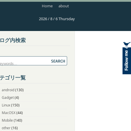
Home
about
2026 / 8 / 6 Thursday
ログ内検索
テゴリ一覧
android
(130)
Gadget
(4)
Linux
(150)
MacOSX
(44)
Mobile
(140)
other
(16)