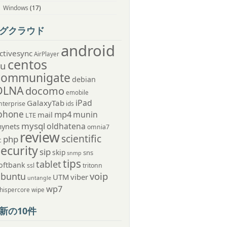
Windows
(17)
グクラウド
android
ctivesync
AirPlayer
centos
au
communigate
debian
DLNA
docomo
emobile
iPad
GalaxyTab
nterprise
ids
phone
mp4
munin
mail
LTE
mysql
oldhatena
ynets
omnia7
review
scientific
php
c
security
sip
skip
sns
snmp
tips
tablet
oftbank
ssl
tritonn
voip
ubuntu
UTM
viber
untangle
wp7
hispercore
wipe
新の10件