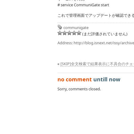
# service CommuniGate start
これで管理画面でアップデートが確認でき
communigate
(まだ評価されていません)
Address:
http://blog.isnext.net/issy/archiv
«
[SKIP]全文検索で結果表示に不具合のチ
no comment
untill now
Sorry, comments closed.