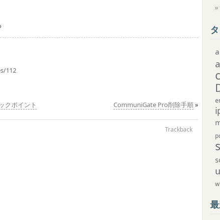
る
タ
a
es/112
e
ェックポイント
CommuniGate Pro削除手順
»
i
m
Trackback
p
s
w
最