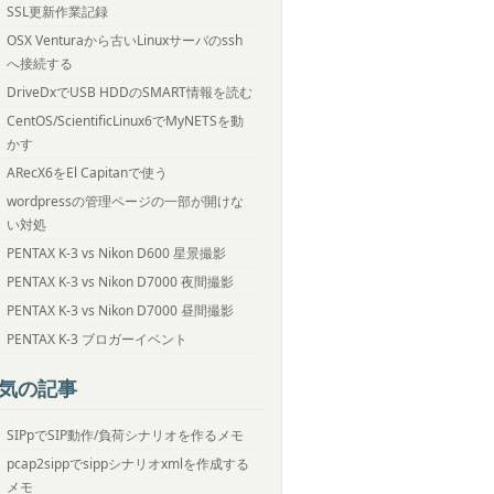
SSL更新作業記録
OSX Venturaから古いLinuxサーバのssh
へ接続する
DriveDxでUSB HDDのSMART情報を読む
CentOS/ScientificLinux6でMyNETSを動
かす
ARecX6をEl Capitanで使う
wordpressの管理ページの一部が開けな
い対処
PENTAX K-3 vs Nikon D600 星景撮影
PENTAX K-3 vs Nikon D7000 夜間撮影
PENTAX K-3 vs Nikon D7000 昼間撮影
PENTAX K-3 ブロガーイベント
気の記事
SIPpでSIP動作/負荷シナリオを作るメモ
pcap2sippでsippシナリオxmlを作成する
メモ