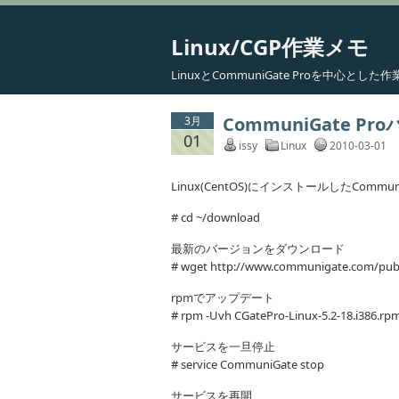
Linux/CGP作業メモ
LinuxとCommuniGate Proを中心と
CommuniGate 
3月
01
issy
Linux
2010-03-01
Linux(CentOS)にインストールしたComm
# cd ~/download
最新のバージョンをダウンロード
# wget http://www.communigate.com/pub/
rpmでアップデート
# rpm -Uvh CGatePro-Linux-5.2-18.i386.rp
サービスを一旦停止
# service CommuniGate stop
サービスを再開