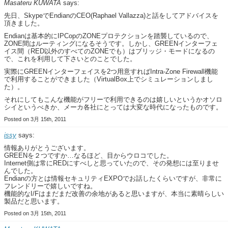
Masateru KUWATA
says:
先日、SkypeでEndianのCEO(Raphael Vallazza)と話をしてアドバイスを
頂きました。
Endianは基本的にIPCopのZONEプロテクションを踏襲しているので、
ZONE間はルーティングになるそうです。しかし、GREENインターフェ
イス間（RED以外のすべてのZONEでも）はブリッジ・モードになるの
で、これを利用して下さいとのことでした。
実際にGREENインターフェイスを2つ用意すればIntra-Zone Firewall機能
で利用することができました（VirtualBox上でシミュレーションしまし
た）。
それにしてもこんな機能がフリーで利用できるのは嬉しいというかオソロ
シイというべきか、メーカ各社にとっては大変な時代になったものです。
Posted on 3月 15th, 2011
issy
says:
情報ありがとうございます。
GREENを２つですか…なるほど、目からウロコでした。
Internet側は常にREDにすべしと思っていたので、その発想には至りませ
んでした。
Endianの方とは情報セキュリティEXPOでお話したくらいですが、非常に
フレンドリーで嬉しいですね。
機能的なI/Fはまだまだ改善の余地があると思いますが、本当に素晴らしい
製品だと思います。
Posted on 3月 15th, 2011