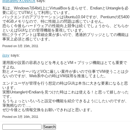
Masateru KUWATA
says:
私は、Windows7(64bit)上にVirtualBoxを走らせて、EndianとUntangleを必
要に応じてUTMとして利用しています。
バックエンドのアプリケーションはUbuntu10.04ですが、PentiumのE5400
で4GBメモリなので、特に性能上の問題は感じていません。
恐らく今後もハードウェアの性能向上競争は続くでしょうから、どちらか
といえばGUIなどの管理機能を重視しています。
特にクライアントは零細企業が多いので、透過的ブリッジとしての機能は
事実上必須と感じています。
Posted on 3月 15th, 2011
issy
says:
運用面や設置の容易さなどを考えるとVM＋ブリッジ機能はとても重要で
すよね。
割とメールサーバなどI/Oに厳しい案件が多いので仕事でVM使うことは少
ないのですが、Web系中心の時はVM採用を推進してました。
エンドユーザが管理を行う想定の時はGUIは本当に大きな要素になると思
います。
実際UntangleやEndianを見つけた時はこれは使える！と思って嬉しかった
です。
もうちょっといろいろと設定や機能を紹介できるようにしたいのですが、
筆無精なので…。
ぜひ今後とも情報交換をお願いできればと思います。
Posted on 3月 16th, 2011