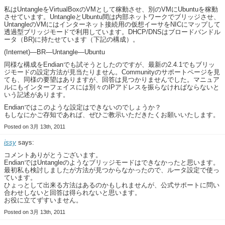
私はUntangleをVirtualBoxのVMとして稼動させ、別のVMにUbuntuを稼動
させています。UntangleとUbuntu間は内部ネットワークでブリッジさせ、
UntangleのVMにはインターネット接続用の仮想イーサをNICにマップして
透過型ブリッジモードで利用しています。DHCP/DNSはブロードバンドル
ータ（BR)に持たせています（下記の構成）。
(Internet)—BR—Untangle—Ubuntu
同様な構成をEndianでも試そうとしたのですが、最新の2.4.1でもブリッ
ジモードの設定方法が見当たりません。Communityのサポートページを見
ても、同様の要望はありますが、回答は見つかりませんでした。マニュア
ルにもインターフェイスには別々のIPアドレスを振らなければならないと
いう記述があります。
Endianではこのような設定はできないのでしょうか？
もしなにかご存知であれば、ぜひご教示いただきたくお願いいたします。
Posted on 3月 13th, 2011
issy
says:
コメントありがとうございます。
EndianではUntangleのようなブリッジモードはできなかったと思います。
最初私も検討しましたが方法が見つからなかったので、ルータ設定で使っ
ています。
ひょっとして出来る方法はあるのかもしれませんが、公式サポートに問い
合わせしないと回答は得られないと思います。
お役に立てずすいません。
Posted on 3月 13th, 2011