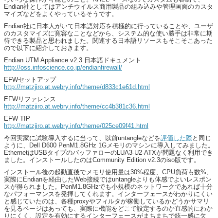
Endian社としてはアンチウイルス商用製品の組み込みや管理画面のカスタ
マイズなどをよくやっているそうです。
Endian社に日本人がいて日本語対応を積極的に行っていることや、ユーザ
のカスタマイズに寛容なことなどから、システム的な使い勝手は非常に期
待できる製品と思われました。関連する日本語リソースもそこそこあった
ので以下に紹介しておきます。
Endian UTM Appliance v2.3 日本語ドキュメント
http://oss.infoscience.co.jp/endianfirewall/
EFWセットアップ
http://matzjiro.at.webry.info/theme/d833c1e61d.html
EFWリファレンス
http://matzjiro.at.webry.info/theme/cc4b381c36.html
EFW TIP
http://matzjiro.at.webry.info/theme/025ce09f41.html
今回実家に試験導入するに当って、以前untangleなどを
評価した際
と同じ
ように、Dell D600 PenM1.8GHz 1Gメモリのマシンに導入してみました。
EthernetはUSBタイプのバッファローのLUA3-U2-ATXが問題なく利用でき
ました。インストールしたのはCommunity Edition v2.3のiso版です。
インストール後の起動直後でメモリ使用量は30%程度、CPU負荷も数%、
実際にEndianを経由したWeb接続ではuntangleよりも体感でよいレスポン
スが得られました。PenM1.8GHzでも小規模のネットワークであれば十分
なパフォーマンスを発揮してくれます。インターフェースがわかりにくい
と感じていたのは、各種proxyやフィルタが稼働しているかどうかサマリ
を見るページはあっても、実際に機能をどこで設定するのか直感的にわか
りにくく、設定を有効にするインターフェースがまちまちで統一感に欠