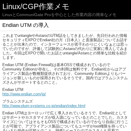
Linux/CGP作業メモ
LinuxとCommuniGate Proを中心とした作業内容の簡単なメモ
Endian UTM の導入
これまでuntangleやAstaroのUTM話をしてきましたが、先日行われた情報
セキュリティEXPOでEndian社の方（日本人）と直接製品についてお話す
ることが出来たので、インターフェースが若干わかりにくいなぁとは思っ
ていたのですが、評価して試験的にAstaroの代わりに実家に導入してみま
した。今回はEXPOで聞いたお話とuntangle/Astaroとの簡単な比較を紹介
します。
Endian UTM (Endian Firewall)は基本OSSで構成されているので
Community Editionが存在し、その利用は無料です。Endian社からはアプ
ライアンス製品が数種類提供されており、Community Editionよりもバー
ジョンが新しいものが採用されているそうです。国内ではプラムシステム
ズさんがサポートするとのこと。
Endian UTM
http://www.endian.com/jp/
プラムシステムズ
http://www.plum-systems.co.jp/endian/index.html
Endian UTMはヨーロッパで広く導入されているそうで、Endian社として
はサポートやカスタマイズが収入源になっているとのことでした。カスタ
マイズについてはそもそもOSSで構成されているのでかなり自由に行うこ
とが可能で、アプライアンス製品についてもユーザがroot権限を持ってい
ろいろな操作が可能とのこと。RHELベースなのでカスタムも容易で、