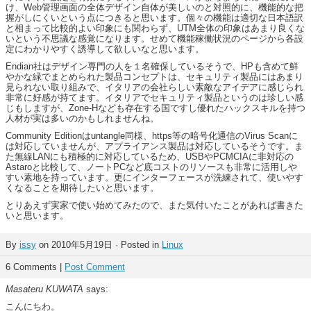
け、Web管理画面の全体デザイン自体が美しいのと対照的に、機能的な把
握がしにくいという点につきると思います。個々の機能は適切な日本語訳
と相まって比較的よい印象にも関わらず、UTM全体の印象はあまり良くな
いという不思議な感覚になります。せめて機能稼働状況のページから各設
定にわかりやすく誘導して欲しいなと思います。
Endian社はデザイン専門の人を１名確保しているそうで、HPも含めて鮮
やかな緑でまとめられた製品コンセプトは、セキュリティ製品にはあまり
見られない取り組みで、イタリアの会社らしい素敵なアイデアに感じられ
非常に好感が持てます。イタリアでセキュリティ製品というのは珍しい感
じもしますが、Zone-Hなども存在する国ですし優れたハックスキルを持つ
人材が実は多いのかもしれませんね。
Community Editionはuntangle同様、https等の暗号化通信のVirus Scanに
は対応していませんが、アプライアンス製品は対応しているそうです。ま
た無線LANにも積極的に対応しているため、USBやPCMCIAに非対応の
Astaroと比較して、ノートPCなど底コストのリソースも非常に活用しや
すい素地を持っています。更にインターフェースが洗練されて、使いやす
くなることを期待したいと思います。
とりあえず実家で使い始めてみたので、また気付いたことがあれば書きた
いと思います。
By
issy
on 2010年5月19日 · Posted in
Linux
6 Comments |
Post Comment
Masateru KUWATA
says:
こんにちわ。