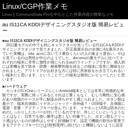
Linux/CGP作業メモ
LinuxとCommuniGate Proを中心とした作業内容の簡単なメモ
au IS11CA KDDIデザイニングスタジオ版 簡易レビュ
ー
■au IS11CA KDDIデザイニングスタジオ版 簡易レビュー
2011夏モデルの中でも特にキャラクターが光っているIS11CAをKDDIデ
ザイニングスタジオで見てきました。1F正面展示台の左側に4台展示され
ていた実機は、iida, acroに次いで３番目くらいの人の集まり度合い。やは
り見ているのは男性が中心のようでした。docomoの夏モデルに比べてそ
れぞれの端末に非常に個性が感じられるauのラインナップですが、個人的
には実機を見て防水・防塵・耐衝撃性能を誇るこの端末に非常に興味をひ
かれました。アウトドアがお好きな方には特に所有欲をかき立てられるい
い端末だと思います。ということでこの端末は個別にレビューしたいと思
います。
■ハードウェア
カシオのG’zOneシリーズらしいAndroid端末としては非常に特徴的な外
観ですが、実際に持ってみるとそれほど重くもなく、むしろ剛性に安心感
があり樹脂のケースが手に馴染み持ちやすく感じられました。ボタン類は
最小で、端末右側面にイヤホンジャック・赤外線？・USB端子、左側面に
電源・音量・アクティブキーが並んでいます。イヤホンとUSBは防水のた
めのしっかりしたカバーが付いているのですが、外しにくいというような
ことはなく、日常でも使い勝手は悪くない印象でした。ボタン類もクリッ
ク感はないものの操作はしやすく好感触です。設定で機能の割当が変更で
きるアクティブキーだけは1秒程度押し続けないと機能しないように設定