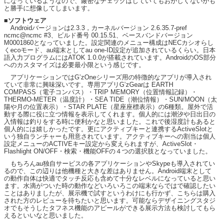
になっているようなので、厳密なチェックはしていてもおかしくないかも
と勝手に想像してしまいます。
■ソフトウェア
Androidバージョンは2.3.3，カーネルバージョン 2.6.35.7-pref
ncmc@ncmc #3、ビルド番号 00.15.51、ベースバンドバージョン
M0001860となっていました。設定関連のメニュー構成はNECカシオらし
くecoモード、au端末としてau one-ID設定が追加されているくらい。日本
語入力プログラムにはATOK 1.0.0が搭載されています。AndroidのOS部分
へのカスタマイズは必要最小限という感じです。
アプリケーションではG’zOneシリーズ用の特徴的なアプリが導入され
ていて非常に興味深いです。専用アプリG’zGearは EARTH
COMPASS（電子コンパス）・TRIP MEMORY（位置情報記録）・
THERMO-METER（温度計）・SEA TIDE（潮位情報）・SUN/MOON（太
陽や月の位置表示）・STAR PLATE（星座座標表示）の6種類。屋外で活
動する際に役に立つ情報を表示してくれます。個人的には潮汐や日出日の
入情報は釣りをする時に便利かなと思いました。これで後湿度計もあると
個人的には嬉しかったです。更にアクティブキーと連携するActiveSlotと
いう独自ランチャーも用意されています。アクティブキーへの割当は個人
設定メニューのACTIVEキー設定から変えられますが、ActiveSlot・
Flashlight ON/OFF・検索・機能OFFの４つの選択肢となっていました。
もちろんau独自サービスの各アプリケーションやSkypeも導入されてい
るので、この辺りは他機種と大きな差はありません。Android端末として
の動作自体は快適でタッチ反応も含めて十分なレベルになっていると思い
ます。水滴がついた時の動作などいろいろこの端末ならではで確認したい
ことはありましたが、展示機で試すというわけにも行かず、こちらは購入
された方のレビューを待ちたいと思います。可能ならデザイニングスタジ
オでもそうしたタフネス機能のアピールができる展示方法も検討してもら
えるといいなと思いました。