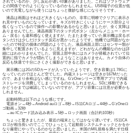
されているのか、少し反応が遅い印象がありました。これはソフトウェア
との関係でそのようになっているのかもしれません。USB端子の位置が低
いので充電しながら使うにはちょっと微妙な感じになりそうです。
液晶は画面はそれほど大きくないものの、非常に明瞭でクリアに表示さ
れ見やすいものになっています。キズが付きにくいようにケース部分より
低くなっているので操作への影響があるかなと思いましたが、全く支障は
ありませんでした。液晶画面下のタッチ式ボタン（左からメニュー・ホー
ム・戻る）も違和感なく使えますが、たまたま使っていた展示機は戻るボ
タンだけは少しだけタッチ反応が悪かったようです。他機では問題がなか
ったので特定の個体の問題のようでした。液晶画面上部にはセンサー類が
集中して配置されているように見えますが、どれがなんの機能なのかは詳
細にはわかりませんでした。背面上部中央にはカメラが搭載されていて位
置的に指でカメラが隠れてしまうようなことはありません。カメラ自体の
反応も快適で十分にさくさく撮影ができると思います。
展示機には2GのSDカードが入っていたようです。空き容量は1.78Gに
なっていたのでほとんど空でした。内蔵ストレージは空きが167Mだった
ので、あまり余裕はない感じですね。G’zOneシリーズ専用アプリで内蔵
ストレージを消費してしまっているのかもしれません。SDに移動できる
かどうかまでは確認していないのですが、アプリ容量には注意が必要かも
しれません。
起動時間は以下のような感じです。
電源オン→4秒→Android auロゴ→8秒→IS11CAロゴ→44秒→G’zOneロ
ゴ動画→32秒
→au ICカード読み込み表示→5秒→ロック画面（合計約103秒）
ちょっと驚きましたが、最近の端末としてはかなり遅いです。IS11CA
ロゴが相当長いのでここでひょっとして起動前システムチェックとかをか
なり厳密にやっているのかなと思いました。米国のMIL規格を満たす仕様