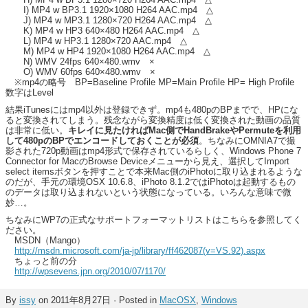
I) MP4 w BP3.1 1920×1080 H264 AAC.mp4 △
J) MP4 w MP3.1 1280×720 H264 AAC.mp4 △
K) MP4 w HP3 640×480 H264 AAC.mp4 △
L) MP4 w HP3.1 1280×720 AAC.mp4 △
M) MP4 w HP4 1920×1080 H264 AAC.mp4 △
N) WMV 24fps 640×480.wmv ×
O) WMV 60fps 640×480.wmv ×
※mp4の略号 BP=Baseline Profile MP=Main Profile HP= High Profile
数字はLevel
結果iTunesにはmp4以外は登録できず。mp4も480pのBPまでで、HPにな
ると変換されてしまう。残念ながら変換精度は低く変換された動画の品質
は非常に低い。
キレイに見たければMac側でHandBrakeやPermuteを利用
して480pのBPでエンコードしておくことが必須
。ちなみにOMNIA7で撮
影された720p動画はmp4形式で保存されているらしく、Windows Phone 7
Connector for MacのBrowse Deviceメニューから見え、選択してImport
select itemsボタンを押すことで本来Mac側のiPhotoに取り込まれるような
のだが、手元の環境OSX 10.6.8、iPhoto 8.1.2ではiPhotoは起動するもの
のデータは取り込まれないという状態になっている。いろんな意味で微
妙…。
ちなみにWP7の正式なサポートフォーマットリストはこちらを参照してく
ださい。
MSDN（Mango）
http://msdn.microsoft.com/ja-jp/library/ff462087(v=VS.92).aspx
ちょっと前の分
http://wpsevens.jpn.org/2010/07/1170/
By
issy
on 2011年8月27日 · Posted in
MacOSX
,
Windows