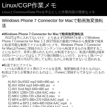
Linux/CGP作業メモ
LinuxとCommuniGate Proを中心とした作業内容の簡単なメモ
Windows Phone 7 Connector for Macで動画無変換転
送
■Windows Phone 7 Connector for Macで動画無変換転送
IS12Tは手に入れてないけど、とりあえずOMNIA7を使ってWindows
Phone 7 Connector for Mac 1.1 (8/27現在の最新)でMacから無変換で端末
に転送可能な動画ファイルを調べたメモ。Windows Phone 7 Connector
for MacはiTunesに登録されたコンテンツから転送するものを選択するこ
とになるので、非常に限られたものしか転送できない。転送の制限は端末
のOSバージョンではなくアプリ側の制限らしいので、おそらく現バージ
ョンを使う限りIS12Tに対しても同じものしか転送できないと思われる。
■転送できたファイル
いつもの再生テスト用のファイルを流用。無変換転送できたものは○。
転送はできたが変換されたものは△。iTunesに登録すらできなかったもの
は×。
A) AVI DivX502 mp3 640×480.avi ×
B) AVI H264 mp3 640×480.avi ×
C) AVI Xvid Mp3 640×480.avi ×
D) MKV 1280×720 x264 AAC.mkv ×
E) MKV 1280×720 x264 AC3.mkv ×
F) MP4 w BP3 480×270 H264 AAC.mp4 ○
G) MP4 w BP3.1 640×480 H264 AAC.mp4 ○
H) MP4 w BP3.1 1280×720 H264 AAC.mp4 △