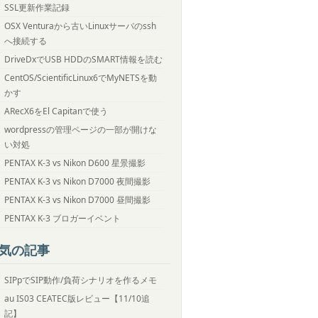
SSL更新作業記録
OSX Venturaから古いLinuxサーバのssh
へ接続する
DriveDxでUSB HDDのSMART情報を読む
CentOS/ScientificLinux6でMyNETSを動
かす
ARecX6をEl Capitanで使う
wordpressの管理ページの一部が開けな
い対処
PENTAX K-3 vs Nikon D600 星景撮影
PENTAX K-3 vs Nikon D7000 夜間撮影
PENTAX K-3 vs Nikon D7000 昼間撮影
PENTAX K-3 ブロガーイベント
気の記事
SIPpでSIP動作/負荷シナリオを作るメモ
au IS03 CEATEC版レビュー【11/10追
記】