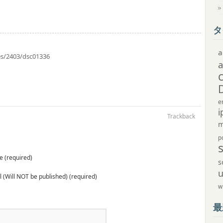
タ
a
ves/2403/dsc01336
e
i
Trackback
m
p
 (required)
s
 (Will NOT be published) (required)
w
最