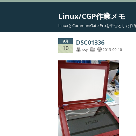
Linux/CGP作業メモ
LinuxとCommuniGate Proを中心と
DSC01336
9月
10
issy
2013-09-10