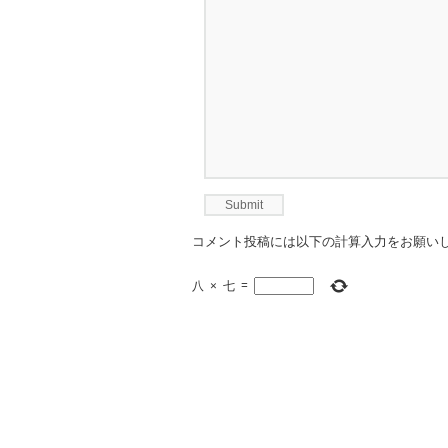
コメント投稿には以下の計算入力をお願い
八
×
七
=