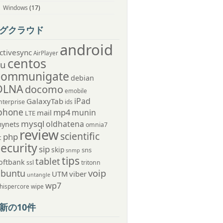
Windows
(17)
グクラウド
android
ctivesync
AirPlayer
centos
au
communigate
debian
DLNA
docomo
emobile
iPad
GalaxyTab
nterprise
ids
phone
mp4
munin
mail
LTE
mysql
oldhatena
ynets
omnia7
review
scientific
php
c
security
sip
skip
sns
snmp
tips
tablet
oftbank
ssl
tritonn
voip
ubuntu
UTM
viber
untangle
wp7
hispercore
wipe
新の10件