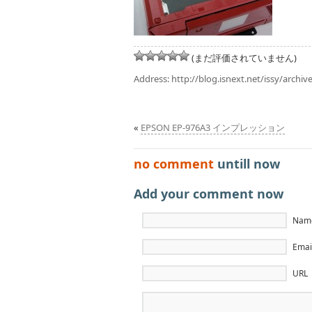
(まだ評価されていません)
Address:
http://blog.isnext.net/issy/archi
«
EPSON EP-976A3 インプレッション
no comment
untill now
Add your comment now
Name
Email
URL