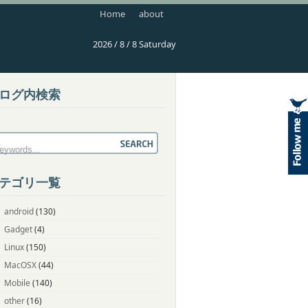
Home
about
2026 / 8 / 8 Saturday
ログ内検索
テゴリ一覧
android
(130)
Gadget
(4)
Linux
(150)
MacOSX
(44)
Mobile
(140)
other
(16)