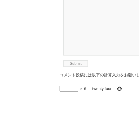
コメント投稿には以下の計算入力をお願い
×
6
=
twenty four