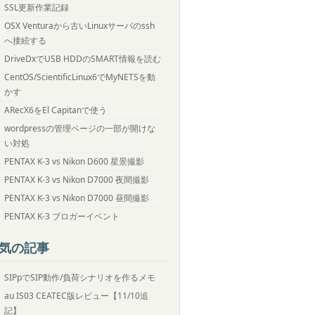
SSL更新作業記録
OSX Venturaから古いLinuxサーバのssh
へ接続する
DriveDxでUSB HDDのSMART情報を読む
CentOS/ScientificLinux6でMyNETSを動
かす
ARecX6をEl Capitanで使う
wordpressの管理ページの一部が開けな
い対処
PENTAX K-3 vs Nikon D600 星景撮影
PENTAX K-3 vs Nikon D7000 夜間撮影
PENTAX K-3 vs Nikon D7000 昼間撮影
PENTAX K-3 ブロガーイベント
気の記事
SIPpでSIP動作/負荷シナリオを作るメモ
au IS03 CEATEC版レビュー【11/10追
記】