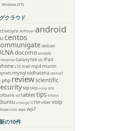
Windows
(17)
グクラウド
android
ctivesync
AirPlayer
centos
au
communigate
debian
DLNA
docomo
emobile
iPad
GalaxyTab
nterprise
ids
phone
mp4
munin
mail
LTE
mysql
oldhatena
ynets
omnia7
review
scientific
php
c
security
sip
skip
sns
snmp
tips
tablet
oftbank
ssl
tritonn
voip
ubuntu
UTM
viber
untangle
wp7
hispercore
wipe
新の10件