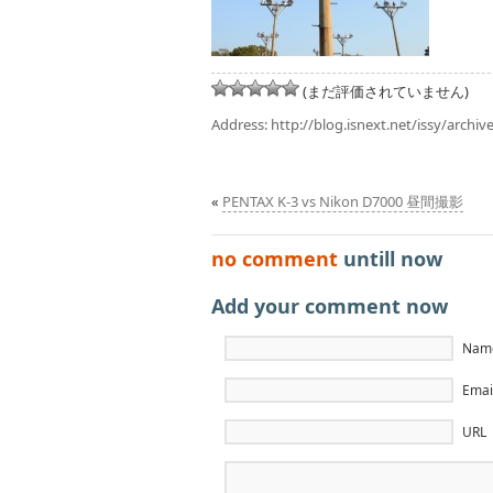
(まだ評価されていません)
Address:
http://blog.isnext.net/issy/archi
«
PENTAX K-3 vs Nikon D7000 昼間撮影
no comment
untill now
Add your comment now
Name
Email
URL