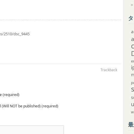
タ
a
ves/2510/dsc_9445
e
i
Trackback
m
p
 (required)
s
 (Will NOT be published) (required)
w
最