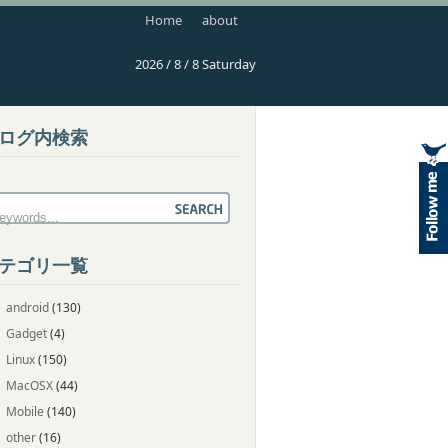
Home
about
2026 / 8 / 8 Saturday
ログ内検索
テゴリ一覧
android
(130)
Gadget
(4)
Linux
(150)
MacOSX
(44)
Mobile
(140)
other
(16)