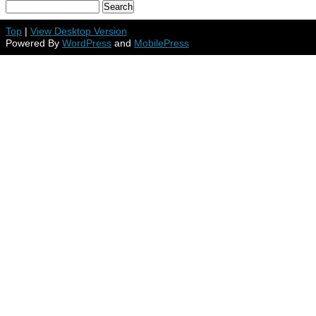
Top
|
View Desktop Version
Powered By
WordPress
and
MobilePress