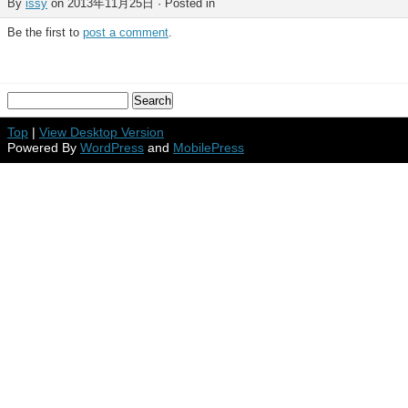
By
issy
on 2013年11月25日 · Posted in
Be the first to
post a comment
.
Top
|
View Desktop Version
Powered By
WordPress
and
MobilePress