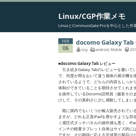
Linux/CGP作業メモ
LinuxとCommuniGate Proを中心と
docomo Galaxy T
10月
06
issy
android
,
Mobile
201
■docomo Galaxy Tab レビュー
引き続きGalaxy Tabのレビューを書いて
で、何度か間をおいて違う個体の展示機を使
されているようで、どちらの内容もしっかり
体制ができていることを期待させてくれます
を操作しているDocomo説明員（服装その
けして、その真剣さに少し感動してしまい
既に国内でもいくつか輸入販売されている低価
ますが、どれも正直iPadを脅かすような
く感圧式タッチパネルの操作感も悪く、iP
インチの軽量タブレット自体はサイズ的には
ですが、その期待に応える完成度の製品は