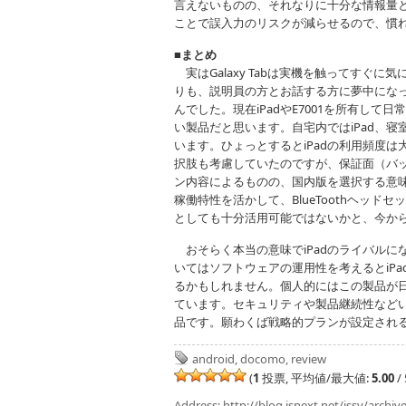
言えないものの、それなりに十分な情報量
ことで誤入力のリスクが減らせるので、慣
■まとめ
実はGalaxy Tabは実機を触ってすぐ
りも、説明員の方とお話する方に夢中にな
んでした。現在iPadやE7001を所有して日
い製品だと思います。自宅内ではiPad、寝室
います。ひょっとするとiPadの利用頻度
択肢も考慮していたのですが、保証面（バ
ン内容によるものの、国内版を選択する意
稼働特性を活かして、BlueToothヘッドセ
としても十分活用可能ではないかと、今か
おそらく本当の意味でiPadのライバルにな
いてはソフトウェアの運用性を考えるとiP
るかもしれません。個人的にはこの製品が日本
ています。セキュリティや製品継続性など
品です。願わくば戦略的プランが設定され
android
,
docomo
,
review
(
1
投票, 平均値/最大値:
5.00
/ 
Address:
http://blog.isnext.net/issy/archiv