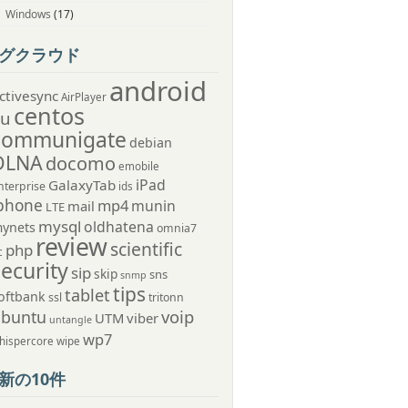
Windows
(17)
グクラウド
android
ctivesync
AirPlayer
centos
au
communigate
debian
DLNA
docomo
emobile
iPad
GalaxyTab
nterprise
ids
phone
mp4
munin
mail
LTE
mysql
oldhatena
ynets
omnia7
review
scientific
php
c
security
sip
skip
sns
snmp
tips
tablet
oftbank
ssl
tritonn
voip
ubuntu
UTM
viber
untangle
wp7
hispercore
wipe
新の10件