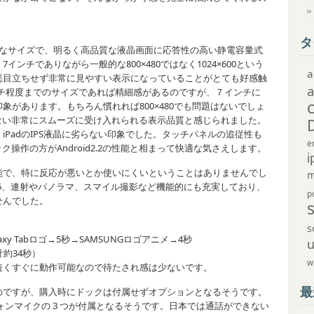
タ
なサイズで、明るく高品質な液晶画面に応答性の高い静電容量式
ンチでありながら一般的な800×480ではなく1024×600という
a
悪目立ちせず非常に見やすい表示になっていることがとても好感触
インチ程度までのサイズであれば精細感があるのですが、７インチに
象があります。もちろん慣れれば800×480でも問題はないでしょ
意識しない非常にスムーズに受け入れられる表示品質と感じられました。
PadのIPS液晶に劣らない印象でした。タッチパネルの追従性も
e
フリック操作の方がAndroid2.2の性能と相まって快適な気さえします。
i
で、特に反応が悪いとか使いにくいということはありませんでし
m
536、連射やパノラマ、スマイル撮影など機能的にも充実しており、
p
せんでした。
s
xy Tabロゴ→5秒→SAMSUNGロゴアニメ→4秒
約34秒）
w
くすぐに動作可能なので待たされ感は少ないです。
最
ですが、購入時にドックは付属せずオプションとなるそうです。
ォンマイクの３つが付属となるそうです。日本では通話ができない