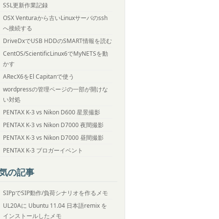
SSL更新作業記録
OSX Venturaから古いLinuxサーバのssh
へ接続する
DriveDxでUSB HDDのSMART情報を読む
CentOS/ScientificLinux6でMyNETSを動
かす
ARecX6をEl Capitanで使う
wordpressの管理ページの一部が開けな
い対処
PENTAX K-3 vs Nikon D600 星景撮影
PENTAX K-3 vs Nikon D7000 夜間撮影
PENTAX K-3 vs Nikon D7000 昼間撮影
PENTAX K-3 ブロガーイベント
気の記事
SIPpでSIP動作/負荷シナリオを作るメモ
UL20Aに Ubuntu 11.04 日本語remix を
インストールしたメモ