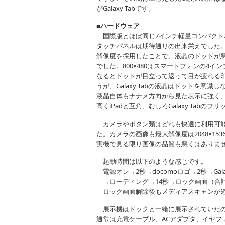
がGalaxy Tabです。
■ハードウェア
国際版とほぼ同じ7インチ軽量コンパクト
タッチパネルは期待通りの出来栄えでした。7イ
解像度を採用したことで、液晶のドッドが
でした。800×480はスマートフォンの4
なるとドットが目立って返って目が疲れる印
うが、Galaxy Tabの液晶はドットを
液晶自体もナナメ方向から見た表示に強く、i
高くiPadと互角、むしろGalaxy Tabの
カメラやボタン類はどれも快適に利用可能
た。カメラの画像も最大解像度は2048×1
実機で見る限り画像の品質も悪くはありま
起動時間は以下のような感じです。
電源オン→2秒→docomoロゴ→2秒→Gala
→ローディング→14秒→ロック画面（合計
ロック画面解除後もメディアスキャンが短
展示機はドックと一緒に展示されていたの
通常は充電ケーブル、ACアダプタ、イヤフ