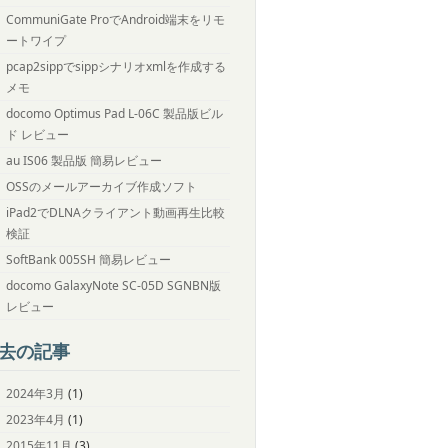
CommuniGate ProでAndroid端末をリモ
ートワイプ
pcap2sippでsippシナリオxmlを作成する
メモ
docomo Optimus Pad L-06C 製品版ビル
ド レビュー
au IS06 製品版 簡易レビュー
OSSのメールアーカイブ作成ソフト
iPad2でDLNAクライアント動画再生比較
検証
SoftBank 005SH 簡易レビュー
docomo GalaxyNote SC-05D SGNBN版
レビュー
去の記事
2024年3月
(1)
2023年4月
(1)
2015年11月
(3)