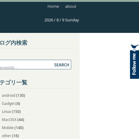
Home
about
2026 / 8 / 9 Sunday
ログ内検索
テゴリ一覧
android
(130)
Gadget
(4)
Linux
(150)
MacOSX
(44)
Mobile
(140)
other
(16)