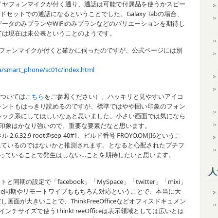
イヤフォンマイクが付く通り、通話は可能で付属品を使うかスピー
ッドセットでの通話になるということでした。Galaxy Tabの場合、
ータのみプランやWiFiのみプランなどのバリエーションを期待し
ては現在は未公表ということのようです。
イヤフォンマイクが付くと確かに伺ったのですが、公式ページには別
a/smart_phone/sc01c/index.html
Sについては
こちら
をご参照ください）。ハッキリと見やすいアイコ
ォントもはっきり読めるのですが、標準ではやや固い印象のフォン
シック系にしてほしいなぁと思いました。小さい画面では気になら
の印象はかなり強いので、重要な要素だなと思います。
6.32.9 root@sep-40#1、ビルド番号 FROYO.OMJI6というこ
化されているのではないかと推測されます。となると心配されたプチフ
新になっていることで発生はしない…ことを期待したいと思います。
人
と同期の設定で「facebook」「MySpace」「twitter」「mixi」
ange同期やリモートワイプももちろん対応ということで、本当に大
し画面が大きいことで、ThinkFreeOfficeなどオフィスドキュメン
サイズで使うThinkFreeOfficeは表示領域としては広いとは