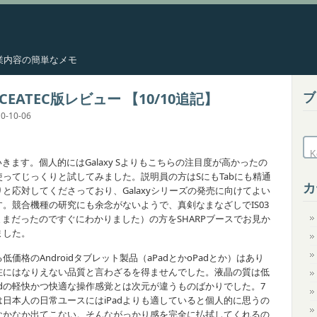
した作業内容の簡単なメモ
ブ
ab CEATEC版レビュー 【10/10追記】
0-10-06
いきます。個人的にはGalaxy Sよりもこちらの注目度が高かったの
ってじっくりと試してみました。説明員の方はSにもTabにも精通
カ
と応対してくださっており、Galaxyシリーズの発売に向けてよい
。競合機種の研究にも余念がないようで、真剣なまなざしでIS03
ままだったのですぐにわかりました）の方をSHARPブースでお見か
ました。
格のAndroidタブレット製品（aPadとかoPadとか）はあり
存在にはなりえない品質と言わざるを得ませんでした。液晶の質は低
adの軽快かつ快適な操作感覚とは次元が違うものばかりでした。7
日本人の日常ユースにはiPadよりも適していると個人的に思うの
なかなか出てこない。そんながっかり感を完全に払拭してくれるの