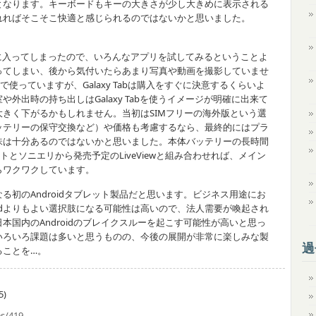
となります。キーボードもキーの大きさが少し大きめに表示される
れればそこそこ快適と感じられるのではないかと思いました。
に気に入ってしまったので、いろんなアプリを試してみるということよ
ってしまい、後から気付いたらあまり写真や動画を撮影していませ
常で使っていますが、Galaxy Tabは購入をすぐに決意するくらいよ
や外出時の持ち出しはGalaxy Tabを使うイメージが明確に出来て
は大きく下がるかもしれません。当初はSIMフリーの海外版という選
ッテリーの保守交換など）や価格も考慮するなら、最終的にはプラ
味は十分あるのではないかと思いました。本体バッテリーの長時間
ットとソニエリから発売予定のLiveViewと組み合わせれば、メイン
らワクワクしています。
る初のAndroidタブレット製品だと思います。ビジネス用途にお
adよりもよい選択肢になる可能性は高いので、法人需要が喚起され
国内のAndroidのブレイクスルーを起こす可能性が高いと思っ
いろいろ課題は多いと思うものの、今後の展開が非常に楽しみな製
過
ることを…。
5)
es/419