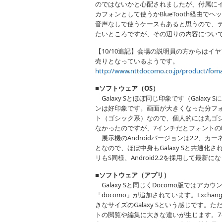
のではないかと心配されましたが、付属に
カフォンとして使うかBlueTooth経由でヘ
音声なしで使うケースもあると思うので、デ
たいところですが、その辺りの内容につい
【10/10追記】会場の説明員の方からは
売りとなっているようです。
http://www.nttdocomo.co.jp/product/fom
■ソフトウェア（OS）
Galaxy Sとほぼ同じ印象です（Galaxy 
ンは好印象です。画面が大きくなった分フ
ト（ゴシック系）なので、個人的には丸ゴ
なかったのですが、7インチだとフォント
展示機のAndroidバージョンは2.2、カーネル 2.
となので、ほぼ中身もGalaxy Sと共通
リもS同様、Android2.2を採用して最
■ソフトウェア（アプリ）
Galaxy Sと同じくDocomo版ではアカウント
「docomo」が追加されています。Exch
きなサイズのGalaxy Sという感じです。ただ
トの閲覧や編集に大きな違いが生じます。7インチ