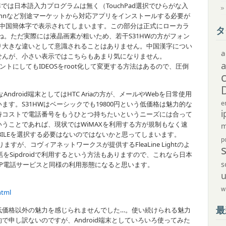
準では日本語入力プログラムは無く（TouchPad選択でひらがな入
Wnnなど別途マーケットから対応アプリをインストールする必要が
部中国簡体字で表示されてしまいます。この部分は正式にローカラ
タ
ね。ただ実際には液晶画素が粗いため、若干S31HWの方がフォン
り大きな違いとして意識されることはありません。中国漢字につい
a
せんが、小さい表示ではこちらもあまり気になりません。
ォントにしてもIDEOSをroot化して変更する方法はあるので、圧倒
ndroid端末としてはHTC Ariaの方が、メールやWebを日常使用
e
す。S31HWはベーシックでも19800円という低価格は魅力的な
i
持コストで電話番号をもうひとつ持ちたいというニーズには合って
うことであれば、現状ではWiMAXを利用する方が規制もなく速
m
BILEを選択する必要はないのではないかと思ってしまいます。
p
すが、コヴィアネットワークスが提供するFleaLine Lightのよ
電話をSipdroidで利用するという方法もありますので、これなら日本
s
えるIP電話サービスと同様の利用形態になると思います。
w
html
最
価格以外の魅力を感じられませんでした…。使い続けられる魅力
申し訳ないのですが、Android端末としていろいろ使ってみた