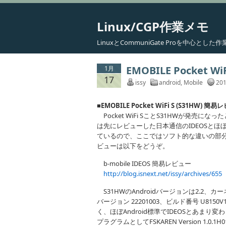
Linux/CGP作業メモ
LinuxとCommuniGate Proを中心と
EMOBILE Pocket W
1月
17
issy
android
,
Mobile
201
■EMOBILE Pocket WiFi S (S31HW) 簡
Pocket WiFi SことS31HWが発
は先にレビューした日本通信のIDEOSと
ているので、ここではソフト的な違いの部分
ビューは以下をどうぞ。
b-mobile IDEOS 簡易レビュー
http://blog.isnext.net/issy/archives/655
S31HWのAndroidバージョンは2.2、カーネルバー
バージョン 22201003、ビルド番号 U815
く、ほぼAndroid標準でIDEOSとあま
プラグラムとしてFSKAREN Version 1