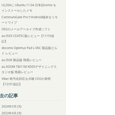
UL20Aに Ubuntu 11.04 日本語remix を
インストールしたメモ
CommuniGate ProでAndroid端末をリモ
ートワイプ
OSSのメールアーカイブ作成ソフト
au IS03 CEATEC版レビュー【11/10追
記】
docomo Optimus Pad L-06C 製品版ビル
ド レビュー
au IS06 製品版 簡易レビュー
au XOOM TBi11M KDDIデザイニングス
タジオ版 簡易レビュー
Viber 暗号化対応を示唆 CEOが表明
【12/31追記】
去の記事
2024年3月
(1)
2023年4月
(1)