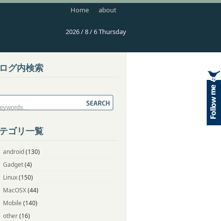
Home
about
2026 / 8 / 6 Thursday
ログ内検索
テゴリ一覧
android
(130)
Gadget
(4)
Linux
(150)
MacOSX
(44)
Mobile
(140)
other
(16)