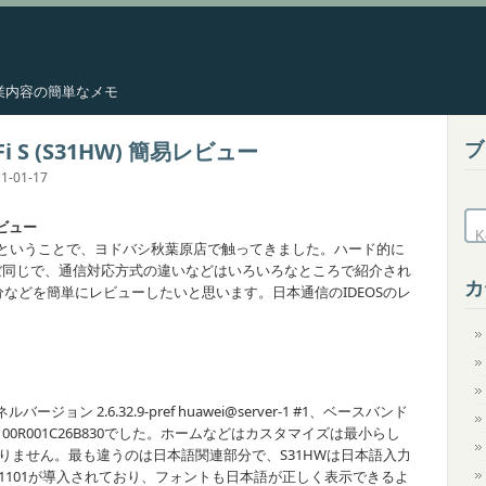
した作業内容の簡単なメモ
ブ
iFi S (S31HW) 簡易レビュー
1-01-17
易レビュー
売になったということで、ヨドバシ秋葉原店で触ってきました。ハード的に
ほぼ同じで、通信対応方式の違いなどはいろいろなところで紹介され
カ
などを簡単にレビューしたいと思います。日本通信のIDEOSのレ
ジョン 2.6.32.9-pref huawei@server-1 #1、ベースバンド
0V100R001C26B830でした。ホームなどはカスタマイズは最小らし
り変わりません。最も違うのは日本語関連部分で、S31HWは日本語入力
.0.1H01101が導入されており、フォントも日本語が正しく表示できるよ