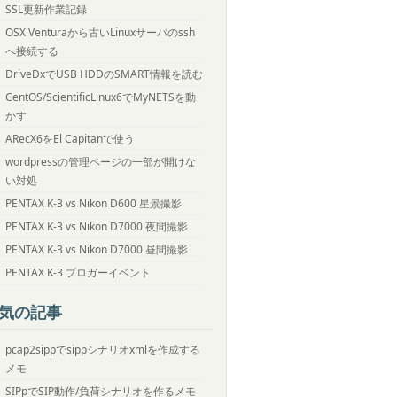
SSL更新作業記録
OSX Venturaから古いLinuxサーバのssh
へ接続する
DriveDxでUSB HDDのSMART情報を読む
CentOS/ScientificLinux6でMyNETSを動
かす
ARecX6をEl Capitanで使う
wordpressの管理ページの一部が開けな
い対処
PENTAX K-3 vs Nikon D600 星景撮影
PENTAX K-3 vs Nikon D7000 夜間撮影
PENTAX K-3 vs Nikon D7000 昼間撮影
PENTAX K-3 ブロガーイベント
気の記事
pcap2sippでsippシナリオxmlを作成する
メモ
SIPpでSIP動作/負荷シナリオを作るメモ