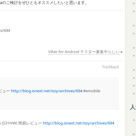
Ariaのご検討をぜひともオススメしたいと思います。
es/694
Viber for Android テスター募集中らしい
»
Trackback
易レビュー
http://blog.isnext.net/issy/archives/694
#emobile
人
iFi S (S31HW) 簡易レビュー
http://blog.isnext.net/issy/archives/694