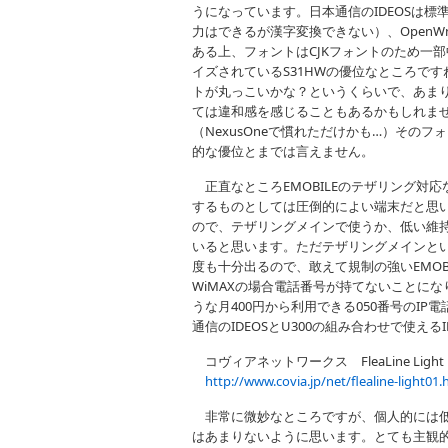
うになっています。日本通信のIDEOSは標
力はできるが漢字変換できない）、Open
ある上、フォントはCJKフォントのため一
イズされているS31HWの優位なところです
トが丸っこいかな？というくらいで、あま
ては違和感を感じることもあるかもしれま
（NexusOneで慣れただけかも…）そのフ
的な優位とまでは言えません。
正直なところEMOBILEのテザリング対応なA
するものとしては圧倒的によい端末だと思いま
ので、テザリングメインで使うか、低い維
いると思います。ただテザリングメインとい
度も十分出るので、敢えて規制の強いEMO
WiMAXの場合電話番号が持てないことになりま
うな月400円から利用できる050番号のIP
通信のIDEOSとU300の組み合わせで使
コヴィアネットワークス FleaLine Light
http://www.covia.jp/net/flealine-light01.
非常に微妙なところですが、個人的には低
はあまりないように思います。とても主観的で