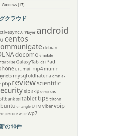
Windows
(17)
グクラウド
android
ctivesync
AirPlayer
centos
au
communigate
debian
DLNA
docomo
emobile
iPad
GalaxyTab
nterprise
ids
phone
mp4
munin
mail
LTE
mysql
oldhatena
ynets
omnia7
review
scientific
php
c
security
sip
skip
sns
snmp
tips
tablet
oftbank
ssl
tritonn
voip
ubuntu
UTM
viber
untangle
wp7
hispercore
wipe
新の10件