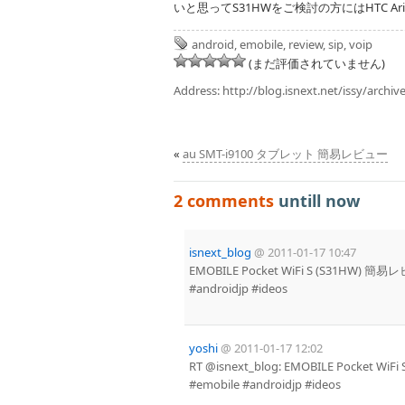
いと思ってS31HWをご検討の方にはHTC 
android
,
emobile
,
review
,
sip
,
voip
(まだ評価されていません)
Address:
http://blog.isnext.net/issy/archiv
«
au SMT-i9100 タブレット 簡易レビュー
2 comments
untill now
isnext_blog
@
2011-01-17 10:47
EMOBILE Pocket WiFi S (S31HW) 簡
#androidjp #ideos
yoshi
@
2011-01-17 12:02
RT @isnext_blog: EMOBILE Pocket W
#emobile #androidjp #ideos