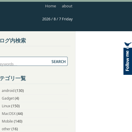
Home
about
2026 / 8 / 7 Friday
ログ内検索
テゴリ一覧
android
(130)
Gadget
(4)
Linux
(150)
MacOSX
(44)
Mobile
(140)
other
(16)