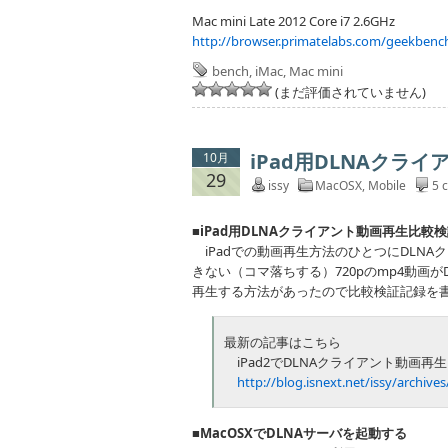
Mac mini Late 2012 Core i7 2.6GHz
http://browser.primatelabs.com/geekbenc
bench
,
iMac
,
Mac mini
(まだ評価されていません)
iPad用DLNAクラ
10月
29
issy
MacOSX
,
Mobile
5 
■iPad用DLNAクライアント動画再生比較
iPadでの動画再生方法のひとつにDLNA
きない（コマ落ちする）720pのmp4動画が
再生する方法があったので比較検証記録を
最新の記事はこちら
iPad2でDLNAクライアント動画再
http://blog.isnext.net/issy/archive
■MacOSXでDLNAサーバを起動する