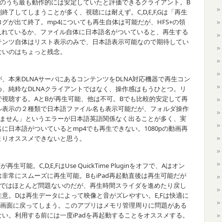
のうち最も動作的には安定していたと評価できるクライアント。B
了してしまうことが多く、視聴には耐えず。C,D,E,F,Gは「再生
グが出て終了。mp4についても再生自体は可能だが、HFS+の領
入れているか、ファイル自体に日本語名がついていると、再生する
テンツ自体はリスト表示のみで、日本語表示可能なので期待してい
ないのはちょっと残念。
本来DLNAサーバにあるコンテンツをDLNA対応機器で再生コン
、純粋なDLNAクライアントではなく、操作感はもうひとつ。リ
視聴する。AとBが再生可能、他は不可。Bでも比較的安定して再
ル表示の２種類で日本語ファイル名も表示可能だが、フォルダ操作
きません」というエラーが日本語英語関係なく出ることが多く、実
に日本語がついているとmp4でも再生できない。1080pの動画再
まりオススメできないと思う。
可能。C,D,E,FはUse QuickTime Pluginをオフで、Aはオン
非常にスムーズに再生可能。BもiPad再起動直後は再生可能だが
生ではほとんど問題ないのだが、再生時間スライダを進めたり戻し
意。Dは再生データによって映像と音がズレやすい。E,Fは快適に
ト画面に戻ってしまう。このアプリはメモリ管理周りに問題がある
い。利用する前には一度iPadを再起動することをオススメする。