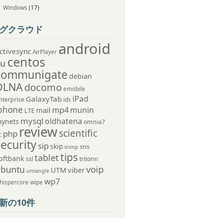
Windows
(17)
グクラウド
android
ctivesync
AirPlayer
centos
au
communigate
debian
DLNA
docomo
emobile
iPad
GalaxyTab
nterprise
ids
phone
mp4
munin
mail
LTE
mysql
oldhatena
ynets
omnia7
review
scientific
php
c
security
sip
skip
sns
snmp
tips
tablet
oftbank
ssl
tritonn
voip
ubuntu
UTM
viber
untangle
wp7
hispercore
wipe
新の10件