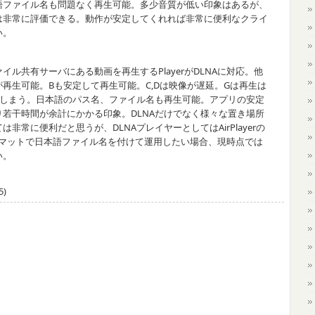
語ファイル名も問題なく再生可能。多少音質が低い印象はあるが、
は非常に評価できる。動作が安定してくれれば非常に便利なクライ
い。
イル共有サーバにある動画を再生するPlayerがDLNAに対応。他
Fが再生可能。Bも安定して再生可能。C,Dは映像が遅延。Gは再生は
てしまう。日本語のパス名、ファイル名も再生可能。アプリの安定
若干時間が余計にかかる印象。DLNAだけでなく様々な置き場所
常に便利だと思うが、DLNAプレイヤーとしてはAirPlayerの
ーマットで日本語ファイル名を付けて運用したい場合、現時点では
い。
5)