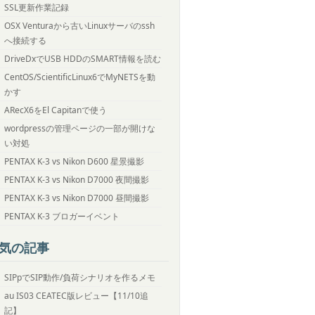
SSL更新作業記録
OSX Venturaから古いLinuxサーバのssh
へ接続する
DriveDxでUSB HDDのSMART情報を読む
CentOS/ScientificLinux6でMyNETSを動
かす
ARecX6をEl Capitanで使う
wordpressの管理ページの一部が開けな
い対処
PENTAX K-3 vs Nikon D600 星景撮影
PENTAX K-3 vs Nikon D7000 夜間撮影
PENTAX K-3 vs Nikon D7000 昼間撮影
PENTAX K-3 ブロガーイベント
気の記事
SIPpでSIP動作/負荷シナリオを作るメモ
au IS03 CEATEC版レビュー【11/10追
記】