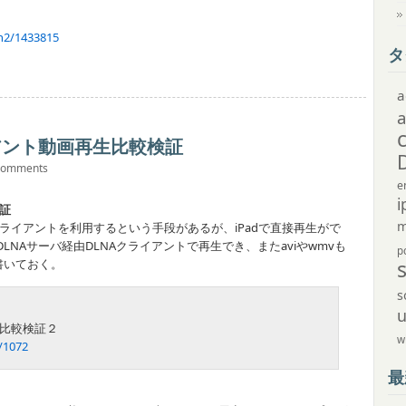
h2/1433815
タ
a
イアント動画再生比較検証
comments
e
i
検証
m
クライアントを利用するという手段があるが、iPadで直接再生がで
DLNAサーバ経由DLNAクライアントで再生でき、またaviやwmvも
p
書いておく。
s
生比較検証２
w
s/1072
最