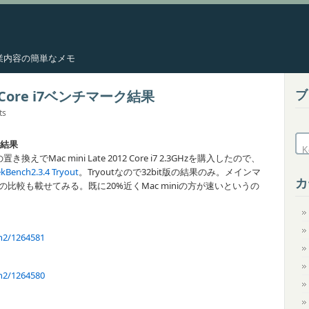
した作業内容の簡単なメモ
ブ
012 Core i7ベンチマーク結果
ts
ーク結果
置き換えでMac mini Late 2012 Core i7 2.3GHzを購入したので、
kBench2.3.4 Tryout
。Tryoutなので32bit版の結果のみ。メインマ
カ
0 2.8GHzとの比較も載せてみる。既に20%近くMac miniの方が速いというの
h2/1264581
h2/1264580