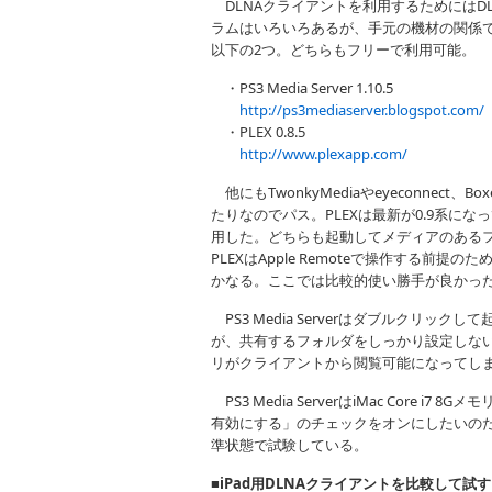
DLNAクライアントを利用するためにはD
ラムはいろいろあるが、手元の機材の関係でMa
以下の2つ。どちらもフリーで利用可能。
・PS3 Media Server 1.10.5
http://ps3mediaserver.blogspot.com/
・PLEX 0.8.5
http://www.plexapp.com/
他にもTwonkyMediaやeyeconne
たりなのでパス。PLEXは最新が0.9系になっ
用した。どちらも起動してメディアのある
PLEXはApple Remoteで操作する
かなる。ここでは比較的使い勝手が良かったPS3
PS3 Media Serverはダブルクリッ
が、共有するフォルダをしっかり設定しない
リがクライアントから閲覧可能になってし
PS3 Media ServerはiMac Core
有効にする」のチェックをオンにしたいの
準状態で試験している。
■iPad用DLNAクライアントを比較して試す