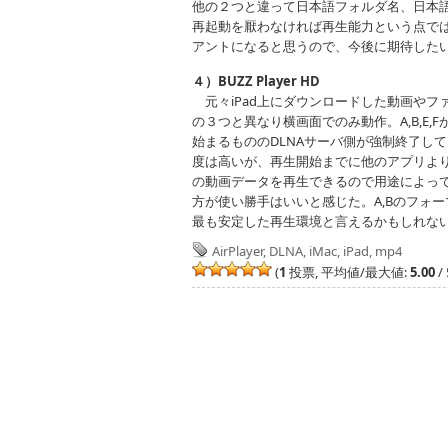
他の２つと違って日本語フォルダ名、日本
再起動を厭わなければ再生能力という点で
アントになると思うので、今後に期待した
４）BUZZ Player HD
元々iPad上にダウンロードした動画やファ
の３つと異なり横画面でのみ動作。A,B,E,
始まるもののDLNAサーバ側が強制終了し
度は高いが、再生開始までに他のアプリより
の動画データを再生できるので用途によっては非
方が使い勝手はいいと感じた。A,Bのフォ
最も安定した再生環境と言えるかもしれな
AirPlayer
,
DLNA
,
iMac
,
iPad
,
mp4
(
1
投票, 平均値/最大値:
5.00
/ 