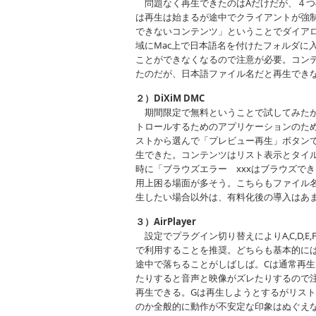
問題なく再生できたのはAだけだが、４つ
は再生は始まるが途中でクライアントが強制終
できないコンテンツ」ということでダイアロ
域にMac上で日本語名を付けたフォルダに
ことができなくなるので注意が必要。コン
たのだが、日本語ファイル名だと再生でき
２）DiXiM DMC
期間限定で無料ということで試してみたが、
トロールするためのアプリケーションのため
ストから選んで「プレビュー再生」ボタンで
生できた。コンテンツはリスト表示とタイ
時に「ブラウズエラー xxxはブラウズで
用上困る場面が多そう。こちらもファイル名
生したい場合以外は、有料化後の導入はあ
３）AirPlayer
設定でプラグイン切り替えによりA,C,D,E,Fが再生
で利用することを推奨。どちらも基本的には
途中で落ちることがしばしば。Cは通常再
たりすると音声と映像がズレたりするので注
再生できる。Gは再生しようとするがリス
のか全般的に動作が不安定な印象はぬぐえな