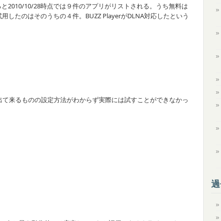
ると2010/10/28時点では９件のアプリがリストされる。うち無料は
たのはそのうちの４件。BUZZ PlayerがDLNA対応したという
索して出て来るものの設定方法がわからず実際には試すことができなかっ
過