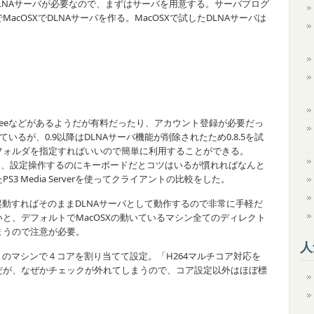
LNAサーバが必要なので、まずはサーバを用意する。サーバプログ
cOSXでDLNAサーバを作る。MacOSXで試したDLNAサーバは
ct、Boxeeなどがあるようだが有料だったり、アカウント登録が必要だっ
ているが、0.9以降はDLNAサーバ機能が削除されたため0.8.5を試
フォルダを指定すればいいので簡単に利用することができる。
前提のため、設定操作するのにキーボードだとコツはいるが慣れればなんと
 Media Serverを使ってクライアントの比較をした。
クして起動すればそのままDLNAサーバとして動作するので非常に手軽だ
と、デフォルトでMacOSXの動いているマシン全てのディレクト
まうので注意が必要。
人
 i7 8Gメモリのマシンで４コアを割り当てて設定。「H264マルチコア対応を
だが、なぜかチェックが外れてしまうので、コア設定以外はほぼ標