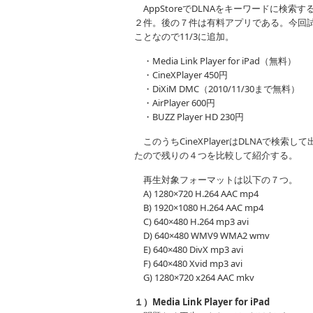
AppStoreでDLNAをキーワードに検索す
２件。後の７件は有料アプリである。今回試用し
ことなので11/3に追加。
・Media Link Player for iPad（無料）
・CineXPlayer 450円
・DiXiM DMC（2010/11/30まで無料）
・AirPlayer 600円
・BUZZ Player HD 230円
このうちCineXPlayerはDLNAで検
たので残りの４つを比較して紹介する。
再生対象フォーマットは以下の７つ。
A) 1280×720 H.264 AAC mp4
B) 1920×1080 H.264 AAC mp4
C) 640×480 H.264 mp3 avi
D) 640×480 WMV9 WMA2 wmv
E) 640×480 DivX mp3 avi
F) 640×480 Xvid mp3 avi
G) 1280×720 x264 AAC mkv
１）Media Link Player for iPad