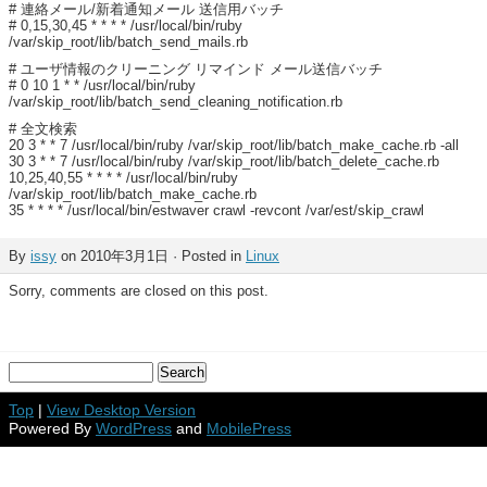
# 連絡メール/新着通知メール 送信用バッチ
# 0,15,30,45 * * * * /usr/local/bin/ruby
/var/skip_root/lib/batch_send_mails.rb
# ユーザ情報のクリーニング リマインド メール送信バッチ
# 0 10 1 * * /usr/local/bin/ruby
/var/skip_root/lib/batch_send_cleaning_notification.rb
# 全文検索
20 3 * * 7 /usr/local/bin/ruby /var/skip_root/lib/batch_make_cache.rb -all
30 3 * * 7 /usr/local/bin/ruby /var/skip_root/lib/batch_delete_cache.rb
10,25,40,55 * * * * /usr/local/bin/ruby
/var/skip_root/lib/batch_make_cache.rb
35 * * * * /usr/local/bin/estwaver crawl -revcont /var/est/skip_crawl
By
issy
on 2010年3月1日 · Posted in
Linux
Sorry, comments are closed on this post.
Top
|
View Desktop Version
Powered By
WordPress
and
MobilePress