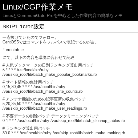
Linux/CGP作業メモ
LinuxとCommuniGate Proを中心とした作業内容の簡単なメモ
SKIP1.1cron設定
一応抜けていたのでフォロー。
CentOS5ではコマンドをフルパスで表記するのが吉。
# crontab -e
にて、以下の内容を環境に合わせて記述
# 人気ブックマークの日別ランキング算出用バッチ
5 * * * * /usr/local/bin/ruby
/var/skip_root/lib/batch_make_popular_bookmarks.rb
# サイト情報の集計用バッチ
0,15,30,45 * * * * /usr/local/bin/ruby
/var/skip_root/lib/batch_make_site_counts.rb
# アンテナ機能のための記事更新の収集バッチ
5,20,35,50 * * * * /usr/local/bin/ruby
/var/skip_root/lib/batch_make_user_readings.rb
# 不要データの削除バッチ データクリーニングバッチ
0 1 * * * /usr/local/bin/ruby /var/skip_root/lib/batch_cleanup_tables.rb
# ランキング算出用バッチ
30 0 * * * /usr/local/bin/ruby /var/skip_root/lib/batch_make_ranking.rb