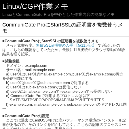
Linux/CGP作業メモ
LinuxとCommuniGate Proを中心とした作業内容の簡単なメモ
CommuniGate ProにStartSSLの証明書を複数使うメ
モ
■CommuniGate ProにStartSSLの証明書を複数使うメモ
さっと覚書程度。
無償SSL証明書の入手 【5/11追記】
で追記したの
は、こちらの確認をしていたため。最後にTLS接続のブラウザ挙動の試験
結果も軽く記載。
■試験前提
ドメイン：example.com
サーバ名：mail.example.com
a) user01はuser01@mail.example.comとuser01@example.comの両方
を受信可能にする
b) user02はuser02@sub.example.comで利用する
c) user01はsub.example.comでは受信しない
d) user02はmail.example.comでもexample.comでも受信しない
e) CommuniGate Proで利用するプロトコルは以下
SMTP/SMTPS/POP/POPS/IMAP/IMAPS/HTTP/HTTPS
f) example.com, mail.example.com, sub.example.comのIPアドレスは同
一
■CommuniGate Proの設定
ここでは過去にCentOS5向けに高パフォーマンス環境のインストール記
事があるので、そのリンクを紹介しておく。こちらの記事のプロセス１〜
６までがおよそのインストール手順となる。