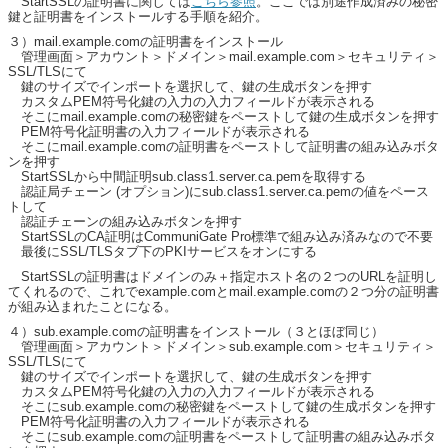
StartSSLの証明書に関しては
こちら参照
。ここでは別途作成済みの秘密
鍵と証明書をインストールする手順を紹介。
３）mail.example.comの証明書をインストール
管理画面＞アカウント＞ドメイン＞mail.example.com＞セキュリティ＞
SSL/TLSにて
鍵のサイズでインポートを選択して、鍵の生成ボタンを押す
カスタムPEM符号化鍵の入力の入力フィールドが表示される
そこにmail.example.comの秘密鍵をペーストして鍵の生成ボタンを押す
PEM符号化証明書の入力フィールドが表示される
そこにmail.example.comの証明書をペーストして証明書の組み込みボタ
ンを押す
StartSSLから中間証明sub.class1.server.ca.pemを取得する
認証局チェーン (オプション)にsub.class1.server.ca.pemの値をペース
トして
認証チェーンの組み込みボタンを押す
StartSSLのCA証明はCommuniGate Pro標準で組み込み済みなので不要
最後にSSL/TLSタブ下のPKIサービスをオンにする
StartSSLの証明書はドメインのみ＋指定ホスト名の２つのURLを証明し
てくれるので、これでexample.comとmail.example.comの２つ分の証明書
が組み込まれたことになる。
４）sub.example.comの証明書をインストール（３とほぼ同じ）
管理画面＞アカウント＞ドメイン＞sub.example.com＞セキュリティ＞
SSL/TLSにて
鍵のサイズでインポートを選択して、鍵の生成ボタンを押す
カスタムPEM符号化鍵の入力の入力フィールドが表示される
そこにsub.example.comの秘密鍵をペーストして鍵の生成ボタンを押す
PEM符号化証明書の入力フィールドが表示される
そこにsub.example.comの証明書をペーストして証明書の組み込みボタ