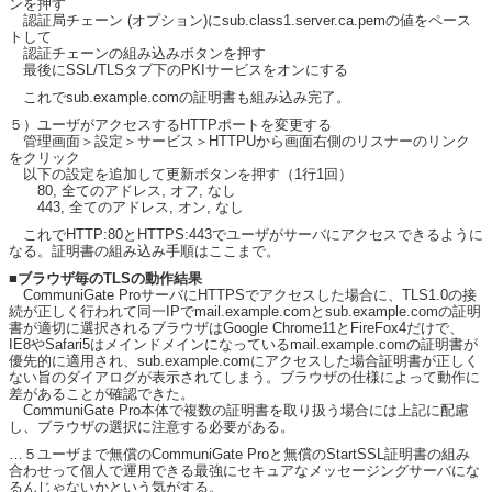
ンを押す
認証局チェーン (オプション)にsub.class1.server.ca.pemの値をペース
トして
認証チェーンの組み込みボタンを押す
最後にSSL/TLSタブ下のPKIサービスをオンにする
これでsub.example.comの証明書も組み込み完了。
５）ユーザがアクセスするHTTPポートを変更する
管理画面＞設定＞サービス＞HTTPUから画面右側のリスナーのリンク
をクリック
以下の設定を追加して更新ボタンを押す（1行1回）
80, 全てのアドレス, オフ, なし
443, 全てのアドレス, オン, なし
これでHTTP:80とHTTPS:443でユーザがサーバにアクセスできるように
なる。証明書の組み込み手順はここまで。
■ブラウザ毎のTLSの動作結果
CommuniGate ProサーバにHTTPSでアクセスした場合に、TLS1.0の接
続が正しく行われて同一IPでmail.example.comとsub.example.comの証明
書が適切に選択されるブラウザはGoogle Chrome11とFireFox4だけで、
IE8やSafari5はメインドメインになっているmail.example.comの証明書が
優先的に適用され、sub.example.comにアクセスした場合証明書が正しく
ない旨のダイアログが表示されてしまう。ブラウザの仕様によって動作に
差があることが確認できた。
CommuniGate Pro本体で複数の証明書を取り扱う場合には上記に配慮
し、ブラウザの選択に注意する必要がある。
…５ユーザまで無償のCommuniGate Proと無償のStartSSL証明書の組み
合わせって個人で運用できる最強にセキュアなメッセージングサーバにな
るんじゃないかという気がする。