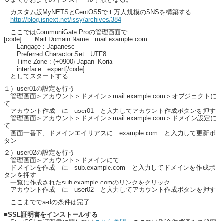
カスタム版MyNETSとCentOS5で１万人規模のSNSを構築する
http://blog.isnext.net/issy/archives/384
ここではCommuniGate Proの管理画面で
[code] Mail Domain Name : mail.example.com
Langage : Japanese
Preferred Charactor Set : UTF8
Time Zone : (+0900) Japan_Koria
interface : expert[/code]
としてスタートする
１）user01の設定を行う
管理画面＞アカウント＞ドメイン＞mail.example.com＞オブジェクトに
て
アカウント作成 に user01 と入力してアカウント作成ボタンを押す
管理画面＞アカウント＞ドメイン＞mail.example.com＞ドメイン設定に
て
画面一番下、ドメインエイリアスに example.com と入力して更新ボ
タン
２）user02の設定を行う
管理画面＞アカウント＞ドメインにて
ドメインを作成 に sub.example.com と入力してドメインを作成ボ
タンを押す
一覧に作成されたsub.example.comのリンクをクリック
アカウント作成 に user02 と入力してアカウント作成ボタンを押す
ここまででa-dの条件は完了
■SSL証明書をインストールする