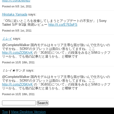
http://t.co/0E6shpJ
Posted on 9月 1st, 2011
Hirotaka Yamada
says:
「OSに近いところを改修してしまうとアップデートの不安が」 | Sony
Tablet S/P 9/1版 簡易レビュー
http://t.co/E763qFS
Posted on 9月 1st, 2011
ミレイ
says:
@CompleteWalker 国内モデルはキャリア主導な面が強いんで仕方ないの
ですかね… SONYのタブレットは面白い形をしてますね。ここ
http://t.co/pZO5KtyK
の「3G対応について」の段落をみるとSIMロックフ
リーかも、でも他の記事だと違うかも、と曖昧です
Posted on 10月 18th, 2011
ミレイ★サンタ
says:
@CompleteWalker 国内モデルはキャリア主導な面が強いんで仕方ないの
ですかね… SONYのタブレットは面白い形をしてますね。ここ
http://t.co/pZO5KtyK
の「3G対応について」の段落をみるとSIMロックフ
リーかも、でも他の記事だと違うかも、と曖昧です
Posted on 10月 18th, 2011
Top
|
View Desktop Version