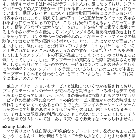
す。標準キーボードは日本語がデフォルト入力可能になっており、シフト
やaltキーなどの入力状態が一目でわかる青いバーが表示されるようになっ
ています。動画プレイヤーについては通常動画再生時にはアクションバー
は表示されたままか、消えても操作アイコン位置がわかるドットが表示さ
れるようになっているのですが、こちらは完全に消えるようになっていま
した。標準ブラウザでは大きなデータのロードを待たずに素早く表示でき
るよう小さいデータを優先してレンダリングする独自技術が組み込まれて
いるそうです。リンク先ページの先読みのようなデータトラフィックの無
駄使いではない表示の高速化技術ということで、これはなかなか面白いと
思いました。気付いたことだけ書いていますが、これら以外にもいろいろ
と工夫されているところがあるようなのですが、OSに近いところを改修
してしまうとアップデートの不安が発生してしまうので、やはりちょっと
気になってしまいました。アップデートの質問をした際に説明員さんが苦
笑いしながら答えてくれたのですが、一応ＳについてはＰの発売と同時期
にAndroid3.2へのアップデートを予定しているらしいとのことだが本当に
アップデートされるかはわからないと言っていました。4.0に至っては完
全に未定とのことでした。
独自アプリケーションもサービスと連動していくつか搭載されており、
プレイステーションのゲームが遊べるなど期待されている機能もデモで遊
べるようになっていました。ただ、Ｓの発売時に搭載されるアプリでもサ
ービス側の整備が間に合わず、本格的なサービス開始がＰの発売時期まで
遅れるものがいくつかあるとのことでした。プレイステーションのゲーム
もその一つで初期の30タイトルほどが揃うのは10月末くらいになるそう
で、それまでは限定的な利用になるかもしれないということでした。そう
いう意味ではＳについては、あまり買い急ぐ必要はないかもしれません。
■Sony Tablet P
２つ折りという独自形状が印象的なタブレットです。発売がちょっと先
ということもあり、展示機はＳと違って台数も少なく、まだまだ今後大幅