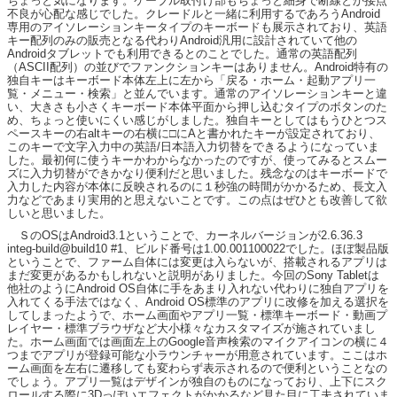
ちょっと気になります。ケーブル取付け部もちょっと細身で断線とか接点
不良が心配な感じでした。クレードルと一緒に利用するであろうAndroid
専用のアイソレーションキータイプのキーボードも展示されており、英語
キー配列のみの販売となる代わりAndroid汎用に設計されていて他の
Androidタブレットでも利用できるとのことでした。通常の英語配列
（ASCII配列）の並びでファンクションキーはありません。Android特有の
独自キーはキーボード本体左上に左から「戻る・ホーム・起動アプリ一
覧・メニュー・検索」と並んでいます。通常のアイソレーションキーと違
い、大きさも小さくキーボード本体平面から押し込むタイプのボタンのた
め、ちょっと使いにくい感じがしました。独自キーとしてはもうひとつス
ペースキーの右altキーの右横に□にAと書かれたキーが設定されており、
このキーで文字入力中の英語/日本語入力切替をできるようになっていま
した。最初何に使うキーかわからなかったのですが、使ってみるとスムー
ズに入力切替ができかなり便利だと思いました。残念なのはキーボードで
入力した内容が本体に反映されるのに１秒強の時間がかかるため、長文入
力などであまり実用的と思えないことです。この点はぜひとも改善して欲
しいと思いました。
ＳのOSはAndroid3.1ということで、カーネルバージョンが2.6.36.3
integ-build@build10 #1、ビルド番号は1.00.001100022でした。ほぼ製品版
ということで、ファーム自体には変更は入らないが、搭載されるアプリは
まだ変更があるかもしれないと説明がありました。今回のSony Tabletは
他社のようにAndroid OS自体に手をあまり入れない代わりに独自アプリを
入れてくる手法ではなく、Android OS標準のアプリに改修を加える選択を
してしまったようで、ホーム画面やアプリ一覧・標準キーボード・動画プ
レイヤー・標準ブラウザなど大小様々なカスタマイズが施されていまし
た。ホーム画面では画面左上のGoogle音声検索のマイクアイコンの横に４
つまでアプリが登録可能な小ラウンチャーが用意されています。ここはホ
ーム画面を左右に遷移しても変わらず表示されるので便利ということなの
でしょう。アプリ一覧はデザインが独自のものになっており、上下にスク
ロールする際に3Dっぽいエフェクトがかかるなど見た目に工夫されていま