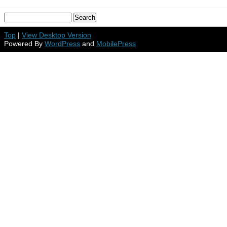
Top
|
View Desktop Version
Powered By
WordPress
and
MobilePress