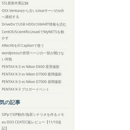
SSL更新作業記録
OSX Venturaから古いLinuxサーバのssh
へ接続する
DriveDxでUSB HDDのSMART情報を読む
CentOS/ScientificLinux6でMyNETSを動
かす
ARecX6をEl Capitanで使う
wordpressの管理ページの一部が開けな
い対処
PENTAX K-3 vs Nikon D600 星景撮影
PENTAX K-3 vs Nikon D7000 夜間撮影
PENTAX K-3 vs Nikon D7000 昼間撮影
PENTAX K-3 ブロガーイベント
気の記事
SIPpでSIP動作/負荷シナリオを作るメモ
au IS03 CEATEC版レビュー【11/10追
記】