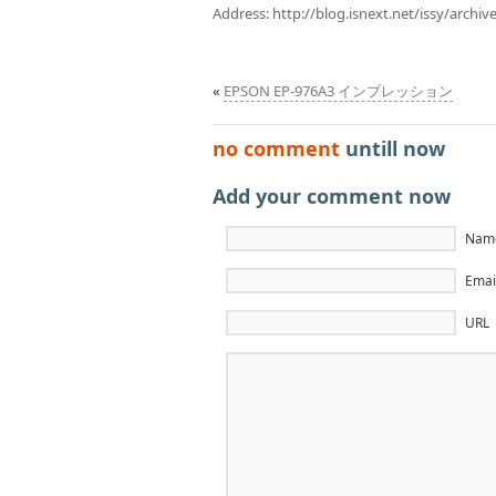
Address:
http://blog.isnext.net/issy/archi
«
EPSON EP-976A3 インプレッション
no comment
untill now
Add your comment now
Name
Email
URL