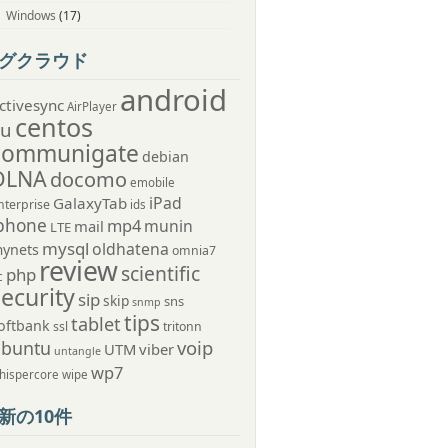
Windows
(17)
グクラウド
android
ctivesync
AirPlayer
centos
au
communigate
debian
DLNA
docomo
emobile
iPad
GalaxyTab
nterprise
ids
phone
mp4
munin
mail
LTE
mysql
oldhatena
ynets
omnia7
review
scientific
php
c
security
sip
skip
sns
snmp
tips
tablet
oftbank
ssl
tritonn
voip
ubuntu
UTM
viber
untangle
wp7
hispercore
wipe
新の10件