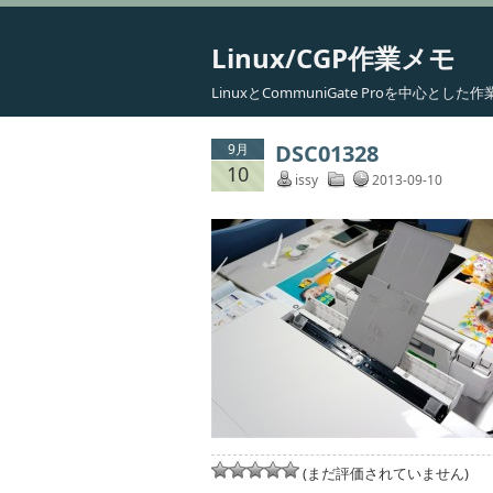
Linux/CGP作業メモ
LinuxとCommuniGate Proを中心と
DSC01328
9月
10
issy
2013-09-10
(まだ評価されていません)