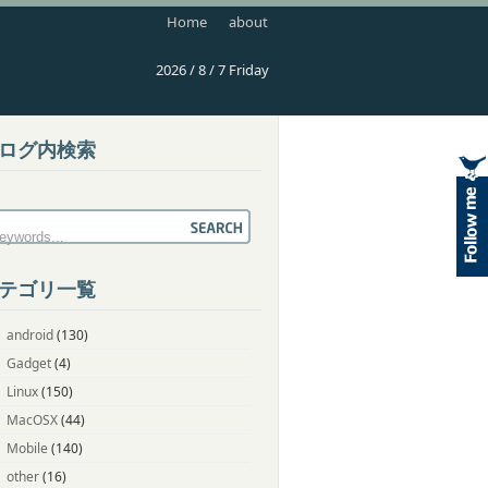
Home
about
2026 / 8 / 7 Friday
ログ内検索
テゴリ一覧
android
(130)
Gadget
(4)
Linux
(150)
MacOSX
(44)
Mobile
(140)
other
(16)