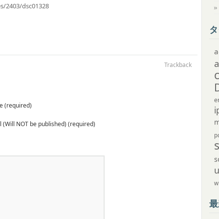
ves/2403/dsc01328
タ
a
Trackback
e
 (required)
i
m
 (Will NOT be published) (required)
p
s
w
最