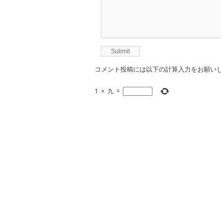
コメント投稿には以下の計算入力をお願い
1
×
九
=