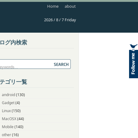
Home
about
2026 / 8 / 7 Friday
ログ内検索
テゴリ一覧
android
(130)
Gadget
(4)
Linux
(150)
MacOSX
(44)
Mobile
(140)
other
(16)