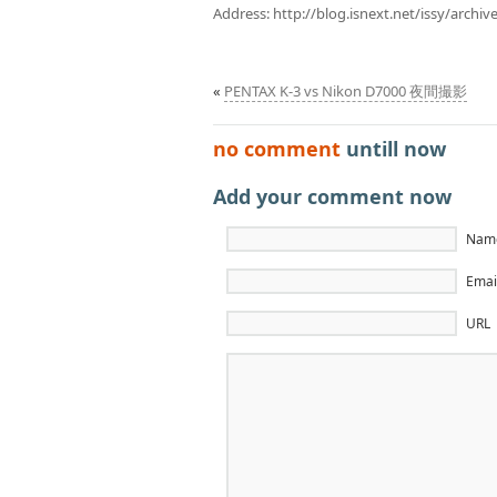
Address:
http://blog.isnext.net/issy/archi
«
PENTAX K-3 vs Nikon D7000 夜間撮影
no comment
untill now
Add your comment now
Name
Email
URL