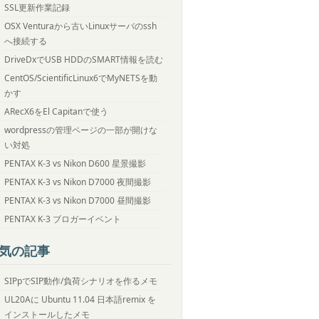
SSL更新作業記録
OSX Venturaから古いLinuxサーバのssh
へ接続する
DriveDxでUSB HDDのSMART情報を読む
CentOS/ScientificLinux6でMyNETSを動
かす
ARecX6をEl Capitanで使う
wordpressの管理ページの一部が開けな
い対処
PENTAX K-3 vs Nikon D600 星景撮影
PENTAX K-3 vs Nikon D7000 夜間撮影
PENTAX K-3 vs Nikon D7000 昼間撮影
PENTAX K-3 ブロガーイベント
気の記事
SIPpでSIP動作/負荷シナリオを作るメモ
UL20Aに Ubuntu 11.04 日本語remix を
インストールしたメモ