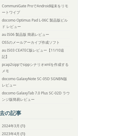
CommuniGate ProでAndroid端末をリモ
ートワイプ
docomo Optimus Pad L-06C 製品版ビル
ド レビュー
au IS06 製品版 簡易レビュー
OSSのメールアーカイブ作成ソフト
au IS03 CEATEC版レビュー【11/10追
記】
pcap2sippでsippシナリオxmlを作成する
メモ
docomo GalaxyNote SC-05D SGNBN版
レビュー
docomo GalaxyTab 7.0 Plus SC-02D ラウ
ンジ版簡易レビュー
去の記事
2024年3月
(1)
2023年4月
(1)