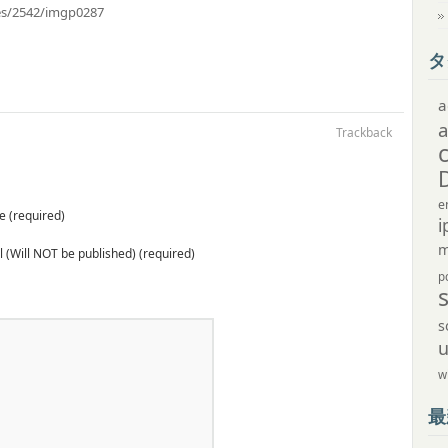
ves/2542/imgp0287
タ
a
Trackback
e
 (required)
i
m
 (Will NOT be published) (required)
p
s
w
最