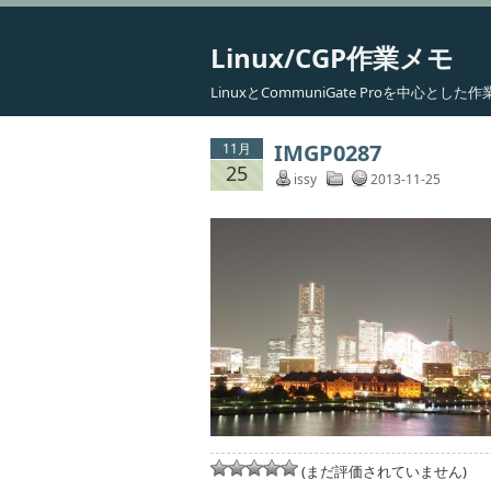
Linux/CGP作業メモ
LinuxとCommuniGate Proを中心と
IMGP0287
11月
25
issy
2013-11-25
(まだ評価されていません)