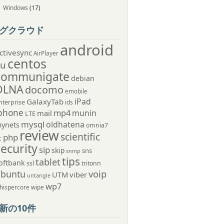
Windows
(17)
グクラウド
android
ctivesync
AirPlayer
centos
au
communigate
debian
DLNA
docomo
emobile
iPad
GalaxyTab
nterprise
ids
phone
mp4
munin
mail
LTE
mysql
oldhatena
ynets
omnia7
review
scientific
php
c
security
sip
skip
sns
snmp
tips
tablet
oftbank
ssl
tritonn
voip
ubuntu
UTM
viber
untangle
wp7
hispercore
wipe
新の10件