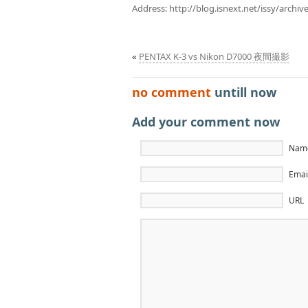
Address:
http://blog.isnext.net/issy/arch
«
PENTAX K-3 vs Nikon D7000 夜間撮影
no comment
untill now
Add your comment now
Name
Email
URL