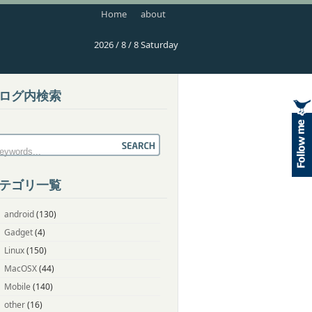
Home
about
2026 / 8 / 8 Saturday
ログ内検索
テゴリ一覧
android
(130)
Gadget
(4)
Linux
(150)
MacOSX
(44)
Mobile
(140)
other
(16)