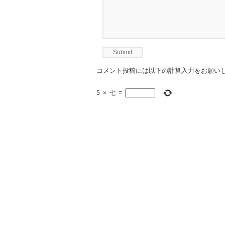
コメント投稿には以下の計算入力をお願い
5
×
七
=