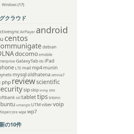
Windows
(17)
グクラウド
android
ctivesync
AirPlayer
centos
au
communigate
debian
DLNA
docomo
emobile
iPad
GalaxyTab
nterprise
ids
phone
mp4
munin
mail
LTE
mysql
oldhatena
ynets
omnia7
review
scientific
php
c
security
sip
skip
sns
snmp
tips
tablet
oftbank
ssl
tritonn
voip
ubuntu
UTM
viber
untangle
wp7
hispercore
wipe
新の10件