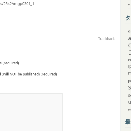
ives/2542/imgp0301_1
タ
a
Trackback
e
 (required)
i
m
 (Will NOT be published) (required)
p
s
w
最