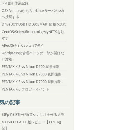
SSL更新作業記録
OSX Venturaから古いLinuxサーバのssh
へ接続する
DriveDxでUSB HDDのSMART情報を読む
CentOS/ScientificLinux6でMyNETSを動
かす
ARecX6をEl Capitanで使う
wordpressの管理ページの一部が開けな
い対処
PENTAX K-3 vs Nikon D600 星景撮影
PENTAX K-3 vs Nikon D7000 夜間撮影
PENTAX K-3 vs Nikon D7000 昼間撮影
PENTAX K-3 ブロガーイベント
気の記事
SIPpでSIP動作/負荷シナリオを作るメモ
au IS03 CEATEC版レビュー【11/10追
記】