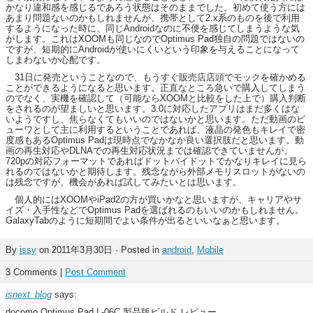
かなり違和感を感じるであろう状態はそのままでした。初めて使う方には
あまり問題ないのかもしれませんが、携帯として2.x系のものを後で利用
するようになった時に、同じAndroidなのに不便を感じてしまうような気
がします。これはXOOMも同じなのでOptimus Pad独自の問題ではないの
ですが、短期的にAndroidが使いにくいという印象を与えることになって
しまわないか心配です。
31日に発売ということなので、もうすぐ販売店店頭でモックを確かめる
ことができるようになると思います。正直なところ急いで購入してしまう
のでなく、実機を確認して（可能ならXOOMと比較をした上で）購入判断
をされるのが望ましいと思います。3.0に対応したアプリはまだ多くはな
いようですし、焦らなくてもいいのではないかと思います。ただ動画のビ
ューワとして主に利用するということであれば、液晶の発色もキレイで密
度感もあるOptimus Padは現時点でなかなか良い選択肢だと思います。動
画の再生対応やDLNAでの再生対応状況までは確認できていませんが、
720pの対応フォーマットであればドットバイドットでかなりキレイに見ら
れるのではないかと期待します。残念ながら外部メモリスロットがないの
は残念ですが、機会があれば試してみたいとは思います。
個人的にはXOOMやiPad2の方が買いかなと思いますが、キャリアやサ
イズ・入手性などでOptimus Padを選ばれるのもいいのかもしれません。
GalaxyTabのように短期間でよい条件が出るといいなぁと思います。
By
issy
on 2011年3月30日 · Posted in
android
,
Mobile
3 Comments |
Post Comment
isnext_blog
says:
docomo Optimus Pad L-06C 製品版ビルド レビュー