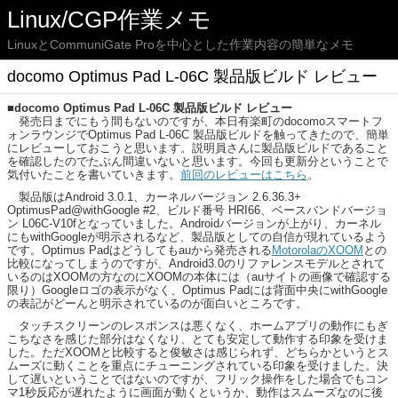
Linux/CGP作業メモ
LinuxとCommuniGate Proを中心とした作業内容の簡単なメモ
docomo Optimus Pad L-06C 製品版ビルド レビュー
■docomo Optimus Pad L-06C 製品版ビルド レビュー
発売日までにもう間もないのですが、本日有楽町のdocomoスマートフ
ォンラウンジでOptimus Pad L-06C 製品版ビルドを触ってきたので、簡単
にレビューしておこうと思います。説明員さんに製品版ビルドであること
を確認したのでたぶん間違いないと思います。今回も更新分ということで
気付いたことを書いていきます。
前回のレビューはこちら
。
製品版はAndroid 3.0.1、カーネルバージョン 2.6.36.3+
OptimusPad@withGoogle #2、ビルド番号 HRI66、ベースバンドバージョ
ン L06C-V10fとなっていました。Androidバージョンが上がり、カーネル
にもwithGoogleが明示されるなど、製品版としての自信が現れているよう
です。Optimus Padはどうしてもauから発売される
MotorolaのXOOM
との
比較になってしまうのですが、Android3.0のリファレンスモデルとされて
いるのはXOOMの方なのにXOOMの本体には（auサイトの画像で確認する
限り）Googleロゴの表示がなく、Optimus Padには背面中央にwithGoogle
の表記がどーんと明示されているのが面白いところです。
タッチスクリーンのレスポンスは悪くなく、ホームアプリの動作にもぎ
こちなさを感じた部分はなくなり、とても安定して動作する印象を受けま
した。ただXOOMと比較すると俊敏さは感じられず、どちらかというとス
ムーズに動くことを重点にチューニングされている印象を受けました。決
して遅いということではないのですが、フリック操作をした場合でもコン
マ1秒反応が遅れたように画面が動くというか、動作はスムーズなのに後