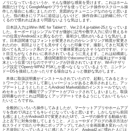
ノリになっているというか、そんな微妙な感覚を受けます。これはホーム
画面だけでなくGoogleMapやブラウザを使ってピンチ操作やスクロール操
作した場合にも感じましたので、意図的なチューニングなのかなと思いま
した。指の動きにリアルに追従はしないけど、操作自体には的確に付いて
くるので慣れればあまり問題ないような気はします。
日本語入力はiWnn IME for Tabletで、Ver.2.0.4.jp-tablet-25となっていま
した。キーボードはシンプルですが微妙に記号や数字入力に切り替えるキ
ーの位置がAndroid2.xと異なるので、最初少し慣れがいるような気がしま
す。日本語関連ではフォントが変更されたのかレンダリング精度が変更さ
れたのか、前回よりとても見やすくなった印象です。撮影してきた写真で
比べても丸ゴシック系のフォントで書体変更はなさそうなのですが、ドッ
ト目立ちがなくきれいに表示されているように見えます。これは結構嬉し
い修正だと思いました。通信関連部分でdocomoではこの端末はデータ端
末という位置づけなのでテザリングが許容されていますが、Wi-Fiテザリ
ング設定でOpenかWPA2 PSKしか選べなくなっているようで、ニンテン
ドーDSを接続したかったりする場合はちょっと微妙な気がします。
本体に取扱説明書がインストールされていたので、起動してみるとネッ
トワークにアクセスして新しいバージョンがあると表示されました。アッ
プデートしようとしたところAndroid Market経由のインストールでないた
めセキュリティ機能でアップデートがブロックされてしまいました。取扱
説明書なのでこれは問題なくアップデートできるようにしておいてもらい
たいところですね。
全般的にいろいろ操作してみましたが、マーケットアプリやホームアプ
リを含めてUIはとてもキレイになっていると思います。しかしながら前回
も感じましたがAndroid3.0で変更されたUIで、ユーザの操作する動線が右
上と左下に対角分散してしまうこと、メニューやダイアログの表示方法が
右スライドで出たり中央にポップアップしてみたり全画面書き変わったり
と不規則になっているように感じることなど、Android2.xに慣れた人には