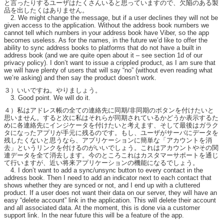
と言ったりするユーザはたくさんいると思っていますので、欠陥のある製
品を出したくはありません。
2. We might change the message, but if a user declines they will not be
given access to the application. Without the address book numbers we
cannot tell which numbers in your address book have Viber, so the app
becomes useless. As for the names, in the future we’d like to offer the
ability to sync address books to platforms that do not have a built in
address book (and we are quite open about it – see section 1d of our
privacy policy). I don’t want to issue a crippled product, as I am sure that
we will have plenty of users that will say “no” (without even reading what
we’re asking) and then say the product doesn’t work.
３）いいですね。やりましょう。
3. Good point. We will do it.
４）私はアドレス帳の全ての連絡先に同期/非同期のボタンを付けたいと
思いません。すると次に私はそれらが同期されているかどうか表示するた
めに各連絡先にインジケータを付けたいと考えます、そして最後はガラク
タになったアプリが手元に残るのです。もし、ユーザがサーバにデータを
残したくないと思うなら、アプリケーションに簡単な「アカウントを消
去」というリンクを付けるのがいいでしょう。これはアカウントやその関
連データを全て消去します。今のところこれはカスタマーサポートを通じ
て行いますが、近い将来アプリケーションの機能になるでしょう。
4. I don’t want to add a sync/unsync button to every contact in the
address book. Then I need to add an indicator next to each contact that
shows whether they are synced or not, and I end up with a cluttered
product. If a user does not want their data on our server, they will have an
easy “delete account” link in the application. This will delete their account
and all associated data. At the moment, this is done via a customer
support link. In the near future this will be a feature of the app.