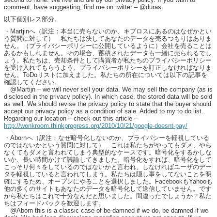
comment, have suggesting, find me on twitter – @duras.
以下個別レス部分。
・Martjinへ（訳注：本当に売らないのか、キプロスにあるのはなぜかとい
う質問に対して） 私たちは決してあなたのデータを売るつもりはありま
せん。（プライバシーポリシーに公開しているように）会社を売ることは
あるかもしれません。その場合、蓄積されたデータも一緒に売られるでし
ょう。私たちは、売却条件として購買者が私たちのプライバシーポリシー
を受け入れてもらうよう、プライバシーポリシーを訂正しなければなりま
せん。ToDoリストに加えました。私たちの所在については以下の記事を
確認してください。
@Martijn – we will never sell your data. We may sell the company (as is
disclosed in the privacy policy). In which case, the stored data will be sold
as well. We should revise the privacy policy to state that the buyer should
accept our privacy policy as a condition of sale. Added to my to do list..
Regarding our location – check out this article –
http://wonkroom.thinkprogress.org/2010/10/21/google-doesnt-pay/
・Abornへ（訳注：なぜ暗号化しないのか、プライパシーを軽視している
のではないかという質問に対して） これは私たちがやってもダメ、やら
なくてもダメと言われてしまう典型的なケースです。暗号化をするかしな
いか、長い時間かけて議論してきました。暗号化をすれば、暗号化をして
こっそり何々をしているのではないかと言われ、しなければユーザのデー
タを軽視していると言われてしまう。私たちは隠し事をしてないことを明
確にするため、オープンにやることを選択しました。FacebookもYahooも
他の多くのサイトもあなたのデータを暗号化して送信していません。です
から私たちはこれで十分なんだと思いました。間違ったでしょうか？私た
ちはフィードバックを歓迎します。
@Aborn this is a classic case of be damned if we do, be damned if we