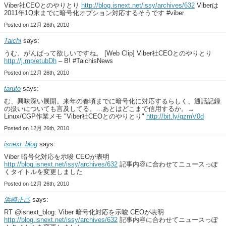
Viber社CEOとのやりとり
http://blog.isnext.net/issy/archives/632
Viberは
2011年1Q末までに暗号化オプション対応するそうです #viber
Posted on 12月 26th, 2010
Taichi
says:
うむ、がんばって欲しいですね。 [Web Clip] Viber社CEOとのやりとり
http://j.mp/etubDh
– B! #TaichisNews
Posted on 12月 26th, 2010
taruto
says:
む、興味深い展開。来年の春頃までに暗号化に対応するらしく、通話記録
の扱いについても言及してる。…あとはどこまで信用するか。→
Linux/CGP作業メモ "Viber社CEOとのやりとり"
http://bit.ly/gzmV0d
Posted on 12月 26th, 2010
isnext_blog
says:
Viber 暗号化対応を示唆 CEOが表明
http://blog.isnext.net/issy/archives/632
記事内容に合わせてニュースっぽ
くタイトルを変更しました
Posted on 12月 26th, 2010
浜崎正己
says:
RT @isnext_blog: Viber 暗号化対応を示唆 CEOが表明
http://blog.isnext.net/issy/archives/632
記事内容に合わせてニュースっぽ