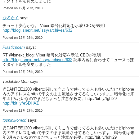
くタイトルを変更しました
Posted on 12月 26th, 2010
ひろたく
says:
チョット安心かな。 Viber 暗号化対応を示唆 CEOが表明
http://blog.isnext.net/issy/archives/632
Posted on 12月 26th, 2010
Plasticpoem
says:
RT @isnext_blog: Viber 暗号化対応を示唆 CEOが表明
http://blog.isnext.net/issy/archives/632
記事内容に合わせてニュースっぽ
くタイトルを変更しました
Posted on 12月 26th, 2010
Toshihiko Mori
says:
@DANTEE1200 viberに関して向こうで使ってる人も多いんだけどiphone
内のアドレスをhttpで平文のまま流通させてるらしいっすよ。暗号化は来
年3月みたいなのでまだちょっと注意が必要。http://bit.ly/fghl29
http://bit.ly/eSDHAZ
Posted on 12月 27th, 2010
toshihikomori
says:
@DANTEE1200 viberに関して向こうで使ってる人も多いんだけどiphone
内のアドレスをhttpで平文のまま流通させてるらしいっすよ。暗号化は来
年3月みたいなのでまだちょっと注意が必要。http://bit.ly/fghl29