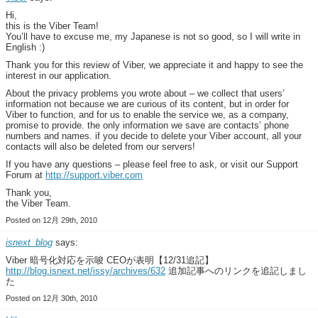
Hi,
this is the Viber Team!
You’ll have to excuse me, my Japanese is not so good, so I will write in
English :)
Thank you for this review of Viber, we appreciate it and happy to see the
interest in our application.
About the privacy problems you wrote about – we collect that users’
information not because we are curious of its content, but in order for
Viber to function, and for us to enable the service we, as a company,
promise to provide. the only information we save are contacts’ phone
numbers and names. if you decide to delete your Viber account, all your
contacts will also be deleted from our servers!
If you have any questions – please feel free to ask, or visit our Support
Forum at
http://support.viber.com
Thank you,
the Viber Team.
Posted on 12月 29th, 2010
isnext_blog
says:
Viber 暗号化対応を示唆 CEOが表明【12/31追記】
http://blog.isnext.net/issy/archives/632
追加記事へのリンクを追記しまし
た
Posted on 12月 30th, 2010