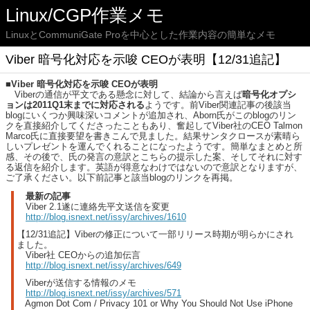
Linux/CGP作業メモ
LinuxとCommuniGate Proを中心とした作業内容の簡単なメモ
Viber 暗号化対応を示唆 CEOが表明【12/31追記】
■Viber 暗号化対応を示唆 CEOが表明
Viberの通信が平文である懸念に対して、結論から言えば
暗号化オプシ
ョンは2011Q1末までに対応される
ようです。前Viber関連記事の後該当
blogにいくつか興味深いコメントが追加され、Aborn氏がこのblogのリン
クを直接紹介してくださったこともあり、奮起してViber社のCEO Talmon
Marco氏に直接要望を書きこんで見ました。結果サンタクロースが素晴ら
しいプレゼントを運んでくれることになったようです。簡単なまとめと所
感、その後で、氏の発言の意訳とこちらの提示した案、そしてそれに対す
る返信を紹介します。英語が得意なわけではないので意訳となりますが、
ご了承ください。以下前記事と該当blogのリンクを再掲。
最新の記事
Viber 2.1遂に連絡先平文送信を変更
http://blog.isnext.net/issy/archives/1610
【12/31追記】Viberの修正について一部リリース時期が明らかにされ
ました。
Viber社 CEOからの追加伝言
http://blog.isnext.net/issy/archives/649
Viberが送信する情報のメモ
http://blog.isnext.net/issy/archives/571
Agmon Dot Com / Privacy 101 or Why You Should Not Use iPhone