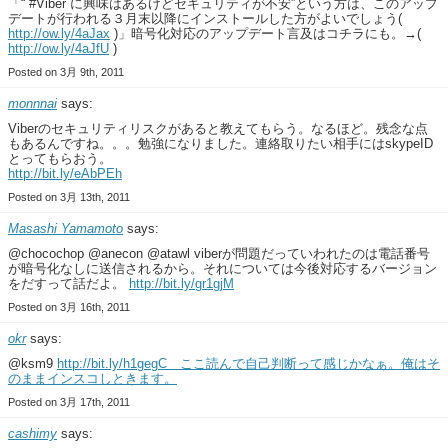
「“ #Viber に興味はあるけどセキュリティが不安”という方は、このアップ
デートが行われる３月末以降にインストールした方がよいでしょう(
http://ow.ly/4aJax
)」暗号化対応のアップデート言及はコチラにも。→(
http://ow.ly/4aJfU
)
Posted on 3月 9th, 2011
monnnai
says:
Viberのセキュリティリスクがあると教えてもらう。なるほど。残念な点
もあるんですね。。。勉強になりました。連絡取りたい相手にはskypeID
とってもらおう。
http://bit.ly/eAbPEh
Posted on 3月 13th, 2011
Masashi Yamamoto
says:
@chocochop @anecon @atawl viberが問題だっていわれたのは電話番号
が暗号化なしに送信されるから。それについては今後対応するバージョン
をだすって話だよ。
http://bit.ly/gr1gjM
Posted on 3月 16th, 2011
okr
says:
@ksm9
http://bit.ly/h1gegC ここ読んで自己判断って感じかなぁ。俺はそ
のままインスコしときます。
Posted on 3月 17th, 2011
cashimy
says: