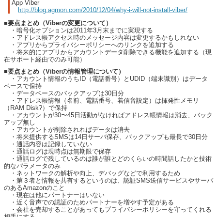
App Viber
http://blog.agmon.com/2010/12/04/why-i-will-not-install-viber/
■要点まとめ（Viberの変更について）
・暗号化オプションは2011年3月末までに実現する
・アドレス帳アクセス時のメッセージ内容は変更するかもしれない
・アプリからプライバシーポリシーへのリンクを追加する
・将来的にアプリからアカウントデータ削除できる機能を追加する（現
在サポート経由でのみ可能）
■要点まとめ（Viberの情報管理について）
・アカウント情報のうちID（電話番号）とUDID（端末識別）はデータ
ベースで保持
・データベースのバックアップは30日分
・アドレス帳情報（名前、電話番号、着信音設定）は揮発性メモリ
（RAM Disk?）で保持
・アカウントが30〜45日活動がなければアドレス帳情報は消去、バック
アップ無し
・アカウントが削除されればデータは消去
・将来提供するSMSは14日サーバ保存、バックアップも最長で30日分
・通話内容は記録していない
・通話ログは現時点は無期限で保存
・通話ログで残しているのは誰が誰とどのくらいの時間話したかと技術
的なパラメータのみ
・ネットワークの解析や向上、デバッグなどで利用するため
・第３者と情報を共有するというのは、認証SMS送信サービスやサーバ
のあるAmazonのこと
・現在は他にパートナーはいない
・近く音声での認証のためパートナーを増やす予定がある
・会社を売却することがあってもプライバシーポリシーを守ってくれる
相手にする