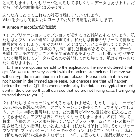
と同期します。しかしサーバと同期してほしくないデータもあります。だ
から、消去や編集機能は必要です。
あなた方にとってこれらの対応は難しくないでしょう。
Viberを安心して使いたいユーザのために考慮をお願いします。
■Talmon Marco氏の返信意訳
１）アプリケーションにオプションが増えるほど雑然とするでしょう。私
たちはオプションの追加には慎重です。私たちは将来のリリースで情報を
暗号化するでしょう。すぐのリリースではないことに注意してください。
しかしQ1末（訳注：来年の３月末）前には機会があるでしょう。データ
を隠しているのでないことを全て確認できるように、もし誰かがなぜ平文
でなく暗号化してデータを送るのか質問してきた時には、私はそれをあな
たに送りますね。:-)
1. The more options we add to the application, the more cluttered it will
get. We want to be very careful with the options we include. I believe we
will encrypt the information in a future release. Please note that this will
not happen in the immediate release, but chances are that will happen
before the end of Q1. If someone asks why the data is encrypted and not
sent in the clear so that all can see that we are not hiding data, I am going
to send them to you :-)
２）私たちはメッセージを変えるかもしれません。しかし、もしユーザが
Don’t Allowを選んだ場合、アプリケーションを使うことはできないでしょ
う。アドレス帳の番号無しでは、どの番号がViberの登録者か伝えること
ができません。アプリは役に立たなくなってしまいます。名前に関して、
将来、内蔵のアドレス帳を持っていないプラットホームとアドレス帳を同
期させる能力を提供したいと思います（私たちはそれに関してかなりオー
プンです–プライバシーポリシーのセクション1dを見てください）。私は
（私たちの質問を読みさえせずに）「NO」と言ったり、製品が動かない