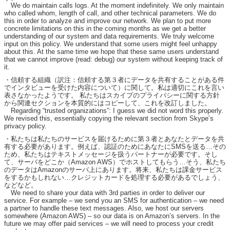
We do maintain calls logs. At the moment indefinitely. We only maintain
who called whom, length of call, and other technical parameters. We do
this in order to analyze and improve our network. We plan to put more
concrete limitations on this in the coming months as we get a better
understanding of our system and data requirements. We truly welcome
input on this policy. We understand that some users might feel unhappy
about this. At the same time we hope that these same users understand
that we cannot improve (read: debug) our system without keeping track of
it.
・信頼する組織（訳注：信頼する第３者にデータを共有することがある件
でインタビューを受けた内容について）に関して。私は適切にこれを言い
表さなかったようです。 私たちはスカイプのプライバシーに関する方針
から関連セクションを本質的にはコピーして、これを改訂しました。
Regarding “trusted organizations”: I guess we did not word this properly.
We revised this, essentially copying the relevant section from Skype’s
privacy policy.
・私たちは私たちのサービスを届けるために第３者とあなたとデータを共
有する必要があります。例えば、認証のためにあなたにSMSを送る…その
ため、私たちはテキストメッセージを扱うパートナーが必要です。そし
て、サーバをどこか（Amazon AWS）でホストしてもらう…そう、私たち
のデータはAmazonのサーバ上にあります。将来、私たちは課金サービス
をするかもしれない…クレジットカードを処理する必要があるでしょう、
などなど。
We need to share your data with 3rd parties in order to deliver our
service. For example – we send you an SMS for authentication – we need
a partner to handle these text messages. Also, we host our servers
somewhere (Amazon AWS) – so our data is on Amazon’s servers. In the
future we may offer paid services – we will need to process your credit