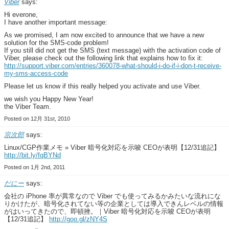
Viber
says:
Hi everone,
I have another important message:
As we promised, I am now excited to announce that we have a new
solution for the SMS-code problem!
If you still did not get the SMS (text message) with the activation code of
Viber, please check out the following link that explains how to fix it:
http://support.viber.com/entries/360078-what-should-i-do-if-i-don-t-receive-
my-sms-access-code
Please let us know if this really helped you activate and use Viber.
we wish you Happy New Year!
the Viber Team.
Posted on 12月 31st, 2010
宗次郎
says:
Linux/CGP作業メモ » Viber 暗号化対応を示唆 CEOが表明【12/31追記】
http://bit.ly/fqBYNd
Posted on 1月 2nd, 2011
だにー
says:
会社の iPhone 率が異常なので Viber でも使ってみるかみたいな流れにな
りかけたが、暗号化されてない等の企業としては導入できんレベルの情報
がはいってきたので、即頓挫。｜Viber 暗号化対応を示唆 CEOが表明
【12/31追記】
http://goo.gl/zNY4S