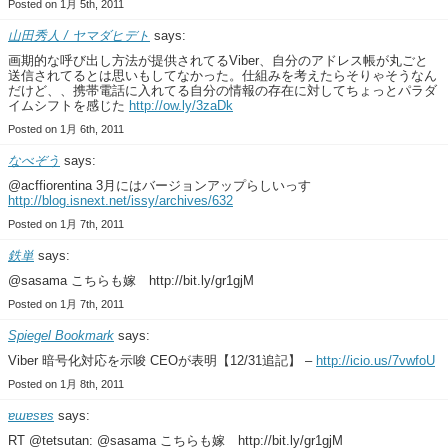
Posted on 1月 5th, 2011
山田秀人 / ヤマダヒデト
says:
画期的な呼び出し方法が提供されてるViber、自分のアドレス帳が丸ごと
送信されてるとは思いもしてなかった。仕組みを考えたらそりゃそうなん
だけど、、携帯電話に入れてる自分の情報の存在に対してちょっとパラダ
イムシフトを感じた
http://ow.ly/3zaDk
Posted on 1月 6th, 2011
なべぞう
says:
@acffiorentina 3月にはバージョンアップらしいっす
http://blog.isnext.net/issy/archives/632
Posted on 1月 7th, 2011
鉄単
says:
@sasama こちらも嫁 http://bit.ly/gr1gjM
Posted on 1月 7th, 2011
Spiegel Bookmark
says:
Viber 暗号化対応を示唆 CEOが表明【12/31追記】 –
http://icio.us/7vwfoU
Posted on 1月 8th, 2011
ɐɯɐsɐs
says:
RT @tetsutan: @sasama こちらも嫁 http://bit.ly/gr1gjM