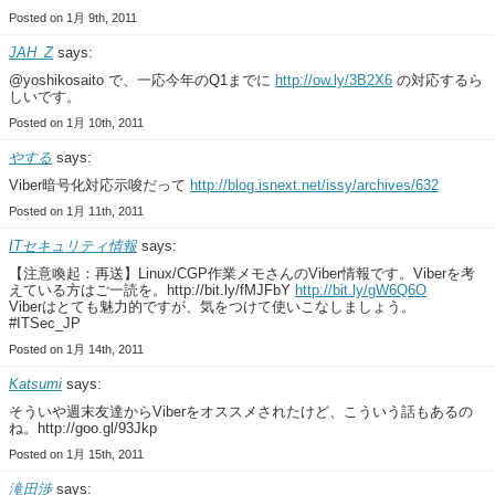
Posted on 1月 9th, 2011
JAH_Z
says:
@yoshikosaito で、一応今年のQ1までに
http://ow.ly/3B2X6
の対応するら
しいです。
Posted on 1月 10th, 2011
やする
says:
Viber暗号化対応示唆だって
http://blog.isnext.net/issy/archives/632
Posted on 1月 11th, 2011
ITセキュリティ情報
says:
【注意喚起：再送】Linux/CGP作業メモさんのViber情報です。Viberを考
えている方はご一読を。http://bit.ly/fMJFbY
http://bit.ly/gW6Q6O
Viberはとても魅力的ですが、気をつけて使いこなしましょう。
#ITSec_JP
Posted on 1月 14th, 2011
Katsumi
says:
そういや週末友達からViberをオススメされたけど、こういう話もあるの
ね。http://goo.gl/93Jkp
Posted on 1月 15th, 2011
滝田渉
says: