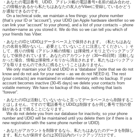
・あなたの電話番号、UDID、アドレス帳の電話番号+名前の組み合わせ。
この情報があるから私たちはあなたの友人がViberに登録しているかどう
か通知できるのです。
On a technical side, we maintain a few things: your phone number
(that’s your ID or “account”), your UDID (an Apple hardware identifier so we
can link your “account” to your phone), and a list of your contacts – phone
number+name as you stored it. We do this so we can tell you which of
your friends has Viber.
・あなたのIDとUDIDはデータベース上で保持されます。（私たちはあな
たの名前を聞かないし、必要としていないことに注意してください。）そ
して、残りの情報（アドレス帳の情報）は揮発性メモリ上でバックアップ
なしで保持されています。あなたのアカウントが（30〜45日間）活動しな
かった場合、情報は揮発性メモリから消去されます。私たちはバックアッ
プを取りませんので永久に残るということはありません。
We only maintain your ID and UDID in a “database” (note that we do not
know and do not ask for your name – as we do not NEED it). The rest
(your contacts) are maintained in volatile memory with no backup. If your
account becomes inactive (30-45 days) we delete your contacts from
volatile memory. We have no backup of this data, nothing that lasts
“forever”.
・あなたのIDは活動していないからと言ってデータベースから削除するこ
とはしません。ですので電話番号とUDIDは削除するか同じ番号で別の登
録があるまで残ることになります。
We do not delete you from our database for inactivity, so your phone
number and UDID will be maintained until you delete them (or if there is a
new registration with the same phone number or UDID).
・あなたがアカウントを削除するなら、私たちはあなたのデータを削除し
ます。私たちが保持するのは30日以内のバックアップだけです。