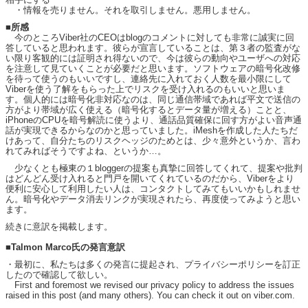
・情報を売りません。それを取引しません。悪用しません。
■所感
今のところViber社のCEOはblogのコメントに対しても非常に誠実に回
答していると思われます。彼らが宣言していることは、第３者の監査がな
い限り客観的には証明され得ないので、今は彼らの動向やユーザへの対応
を注意して見ていくことが必要だと思います。ソフトウェアの暗号化改修
を待って使うのもいいですし、連絡先に入れておく人数を最小限にして
Viberを使う了解をもらった上でリスクを受け入れるのもいいと思いま
す。個人的には暗号化非対応なのは、同じ通信帯域であれば平文で送信の
方がより帯域が広く使える（暗号化するとデータ量が増える）ことと、
iPhoneのCPUを暗号解読に使うより、通話品質確保に回す方がよい音声通
話が実現できるからなのかと思っていました。iMeshを作成した人たちだ
けあって、自分たちのリスクヘッジのためとは、少々意外というか、言わ
れてみればそうですよね、というか…。
少なくとも極東の１bloggerの提案も真摯に回答してくれて、提案や批判
はどんどん受け入れると門戸を開いてくれているのだから、Viberをより
便利に安心して利用したい人は、コンタクトしてみてもいいかもしれませ
ん。暗号化やデータ消去リンクが実現されたら、再度使ってみようと思い
ます。
続きに意訳を掲載します。
■Talmon Marco氏の発言意訳
・最初に、私たちは多くの発言に提起され、プライバシーポリシーを訂正
したので確認して欲しい。
First and foremost we revised our privacy policy to address the issues
raised in this post (and many others). You can check it out on viber.com.