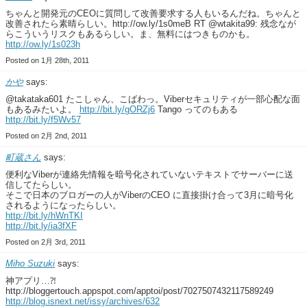
ちゃんと開発元のCEOに質問して改善要求する人もいるんだね。ちゃんと
改善されたら素晴らしい。http://ow.ly/1s0meB RT @wtakita99: 残念なが
らこういうリスクもあるらしい。ま、無料にはつきものかも。
http://ow.ly/1s023h
Posted on 1月 28th, 2011
かや
says:
@takataka601 たこしゃん、こばわっ。Viberセキュリティが一部心配な面
もあるみたいよ。
http://bit.ly/gORZj6
Tango ってのもある
http://bit.ly/f5Wv57
Posted on 2月 2nd, 2011
町蔵さん
says:
便利なViberが連絡先情報を暗号化されていないテキストでサーバーに送
信してたらしい。
そこで日本のブロガーの人がViberのCEO に直接掛け合って3月に暗号化
されるようになったらしい。
http://bit.ly/hWnTKI
http://bit.ly/ia3fXF
Posted on 2月 3rd, 2011
Miho Suzuki
says:
神アプリ…⁈
http://bloggertouch.appspot.com/apptoi/post/7027507432117589249
http://blog.isnext.net/issy/archives/632