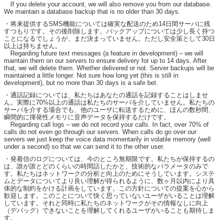
If you delete your account, we will also remove you from our database.
We maintain a database backup that is no older than 30 days.
・将来提供するSMS機能については確実な配送のため14日間サーバに残
すつもりです。その後削除します。バックアップについては少し長く持つ
ことになるでしょうが、まだ決まっていません。ただし安全策として30日
以上は持ちません。
Regarding future text messages (a feature in development) – we will
maintain them on our servers to ensure delivery for up to 14 days. After
that, we will delete them. Whether delivered or not. Server backups will be
maintained a little longer. Not sure how long yet (this is still in
development), but no more than 30 days is a safe bet.
・通話記録については、私たちはあなたの通話を記録することはしませ
ん。実際に70%以上の通話は私たちのサーバを介していません。私たちの
サーバを介する場合でも、他のユーザに転送するために、ほんの数秒間、
瞬間的に揮発性メモリに音声データを保持するだけです。
Regarding call logs – we do not record your calls. In fact, over 70% of
calls do not even go through our servers. When calls do go over our
servers we just keep the voice data momentarily in volatile memory (well
under a second) so that we can send it to the other user.
・発着信のログについては、今のところ無期限です。私たちが保持するの
は、誰が誰とどのくらいの時間話したかと、技術的なパラメータのみで
す。私たちはネットワークの分析と向上のためにそうしています。システ
ムとデータについてより良い理解が得られるように、数ヶ月以内により具
体的な制約をかける計画をしています。この方針についての提案を心から
歓迎します。このことについて快く思っていないユーザがいることは理解
しています。それと同時に私たちのネットワークがその情報なしに向上
（デバッグ）できないことを理解してくれるユーザがいることも期待しま
す。