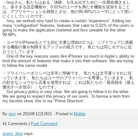
・Issyさん、私たちはある「体験」を生み出すために一生懸命働きまし
た。多すぎる設定機能や、0.01%のユーザを満たす機能を追加すること
は、アプリケーションを雑然とさせ、他の99.99%のユーザにとって使い
にくくしていくのです。
Issy, we worked very hard to create a certain “experience”. Adding too
many “configuration” features, features that cater to 0.01% of the users is
going to make the application cluttered and less useable for the other
99.99%.
・ユーザがiPhoneをとても好む主要な理由の1つは、ソフトウェアに搭載
する機能の量を制限するアップルの能力です。 私たちは同じモデルに従
おうとしています。
One of the key reasons users like iPhones so much is Apple’s ability to
limit the amount of features that make it into their software. We are trying
to follow the same model.
・プライバシーポリシーは非常に明確です。 私たちは文字通りそれに従
っていきます。 私たちはユーザのプライバシーを尊重していきます。 私
の好きなショウから言葉を借用すれば、これは私たちの「最高指令（最も
優先すべき指示）」なのです。
Our privacy policy is very clear. We are going to follow it to the letter.
We are going to respect the privacy of our users. To borrow a term from
my favorite show, this is our “Prime Directive”.
By
issy
on 2010年12月26日 · Posted in
Mobile
41 Comments |
Post Comment
isnext_blog
says: