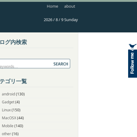
Home
about
2026 / 8 / 9 Sunday
ログ内検索
テゴリ一覧
android
(130)
Gadget
(4)
Linux
(150)
MacOSX
(44)
Mobile
(140)
other
(16)