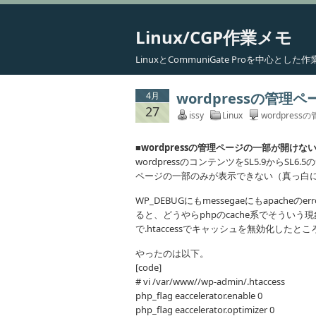
Linux/CGP作業メモ
LinuxとCommuniGate Proを中心と
wordpressの管
4月
27
issy
Linux
wordpre
■wordpressの管理ページの一部が開けな
wordpressのコンテンツをSL5.9から
ページの一部のみが表示できない（真っ白
WP_DEBUGにもmessegaeにもapach
ると、どうやらphpのcache系でそういう現
で.htaccessでキャッシュを無効化した
やったのは以下。
[code]
# vi /var/www/
/wp-admin/.htaccess
php_flag eaccelerator.enable 0
php_flag eaccelerator.optimizer 0