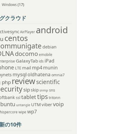
Windows
(17)
グクラウド
android
ctivesync
AirPlayer
centos
au
communigate
debian
DLNA
docomo
emobile
iPad
GalaxyTab
nterprise
ids
phone
mp4
munin
mail
LTE
mysql
oldhatena
ynets
omnia7
review
scientific
php
c
security
sip
skip
sns
snmp
tips
tablet
oftbank
ssl
tritonn
voip
ubuntu
UTM
viber
untangle
wp7
hispercore
wipe
新の10件