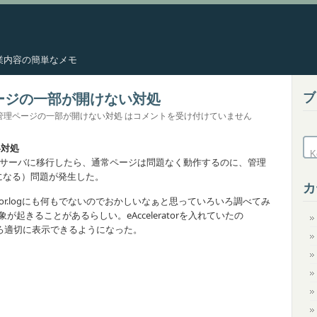
した作業内容の簡単なメモ
ブ
理ページの一部が開けない対処
ssの管理ページの一部が開けない対処 は
コメントを受け付けていません
い対処
SL6.5のサーバに移行したら、通常ページは問題なく動作するのに、管理
になる）問題が発生した。
カ
eのerror.logにも何もでないのでおかしいなぁと思っていろいろ調べてみ
象が起きることがあるらしい。eAcceleratorを入れていたの
ところ適切に表示できるようになった。