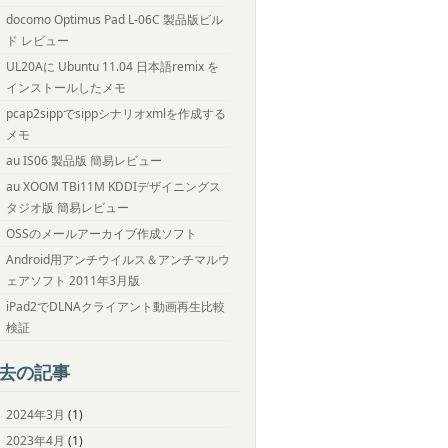
docomo Optimus Pad L-06C 製品版ビル
ド レビュー
UL20Aに Ubuntu 11.04 日本語remix を
インストールしたメモ
pcap2sippでsippシナリオxmlを作成する
メモ
au IS06 製品版 簡易レビュー
au XOOM TBi11M KDDIデザイニングス
タジオ版 簡易レビュー
OSSのメールアーカイブ作成ソフト
Android用アンチウイルス＆アンチマルウ
ェアソフト 2011年3月版
iPad2でDLNAクライアント動画再生比較
検証
去の記事
2024年3月
(1)
2023年4月
(1)