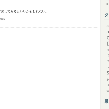
ず試してみるといいかもしれない。
タ
ess
a
e
i
m
p
s
w
最