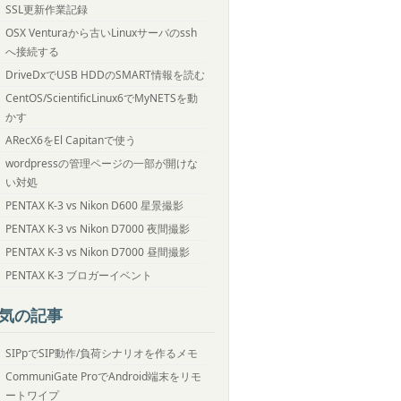
SSL更新作業記録
OSX Venturaから古いLinuxサーバのssh
へ接続する
DriveDxでUSB HDDのSMART情報を読む
CentOS/ScientificLinux6でMyNETSを動
かす
ARecX6をEl Capitanで使う
wordpressの管理ページの一部が開けな
い対処
PENTAX K-3 vs Nikon D600 星景撮影
PENTAX K-3 vs Nikon D7000 夜間撮影
PENTAX K-3 vs Nikon D7000 昼間撮影
PENTAX K-3 ブロガーイベント
気の記事
SIPpでSIP動作/負荷シナリオを作るメモ
CommuniGate ProでAndroid端末をリモ
ートワイプ