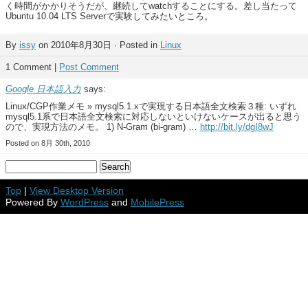
く時間がかかりそうだが、継続してwatchすることにする。差し当たって
Ubuntu 10.04 LTS Serverで実験してみたいところ。
By
issy
on 2010年8月30日 · Posted in
Linux
1 Comment |
Post Comment
Google 日本語入力
says:
Linux/CGP作業メモ » mysql5.1.xで実現する日本語全文検索３種: いずれ
mysql5.1系で日本語全文検索に対応しないといけないケースが出ると思う
ので、実現方法のメモ。 1) N-Gram (bi-gram) …
http://bit.ly/dgI8wJ
Posted on 8月 30th, 2010
Top
|
View Desktop Version
Powered By
WordPress
and
MobilePress