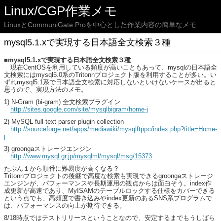
Linux/CGP作業メモ
LinuxとCommuniGate Proを中心とした作業内容の簡単なメモ
mysql5.1.xで実現する日本語全文検索３種
■mysql5.1.xで実現する日本語全文検索３種
現在CentOSを利用している頻度が高いこともあって、mysqlの日本語全
文検索にはmysql5.0系のTritonnプロジェクト版を利用することが多い。い
ずれmysql5.1系で日本語全文検索に対応しないといけないケースが出ると
思うので、実現方法のメモ。
1) N-Gram (bi-gram) 全文検索プラグイン
http://sites.google.com/site/mysqlbigram/home-j
2) MySQL full-text parser plugin collection
http://sourceforge.net/apps/mediawiki/mysqlftppc/index.php?title=Home-
j
3) groongaストレージエンジン
http://www.mysql.gr.jp/mysqlml/mysql/msg/15373
たぶん１から順番に難易度が高くなる？
Tritonnプロジェクトの後継で高度な検索も実現できるgroongaストレージ
エンジンが、パフォーマンスや長期運用の観点からは面白そう。index作
成更新が高速であり、MyISAMのテーブルロックする仕様をカバーできる
という点でも、高頻度で書き込みやindex更新のあるSNS系プログラムで
は、パフォーマンスの向上が期待できる。
8/18時点ではテストリリースということなので、安定するまでもうしばら