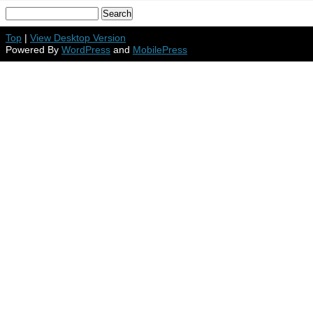
Top
|
View Desktop Version
Powered By
WordPress
and
MobilePress