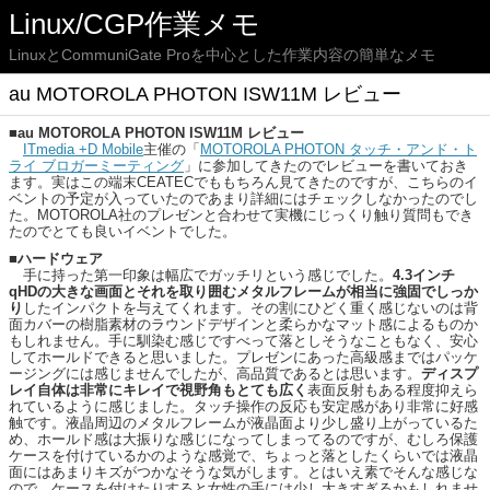
Linux/CGP作業メモ
LinuxとCommuniGate Proを中心とした作業内容の簡単なメモ
au MOTOROLA PHOTON ISW11M レビュー
■au MOTOROLA PHOTON ISW11M レビュー
ITmedia +D Mobile
主催の「
MOTOROLA PHOTON タッチ・アンド・ト
ライ ブロガーミーティング
」に参加してきたのでレビューを書いておき
ます。実はこの端末CEATECでももちろん見てきたのですが、こちらのイ
ベントの予定が入っていたのであまり詳細にはチェックしなかったのでし
た。MOTOROLA社のプレゼンと合わせて実機にじっくり触り質問もでき
たのでとても良いイベントでした。
■ハードウェア
手に持った第一印象は幅広でガッチリという感じでした。
4.3インチ
qHDの大きな画面とそれを取り囲むメタルフレームが相当に強固でしっか
り
したインパクトを与えてくれます。その割にひどく重く感じないのは背
面カバーの樹脂素材のラウンドデザインと柔らかなマット感によるものか
もしれません。手に馴染む感じですべって落としそうなこともなく、安心
してホールドできると思いました。プレゼンにあった高級感まではパッケ
ージングには感じませんでしたが、高品質であるとは思います。
ディスプ
レイ自体は非常にキレイで視野角もとても広く
表面反射もある程度抑えら
れているように感じました。タッチ操作の反応も安定感があり非常に好感
触です。液晶周辺のメタルフレームが液晶面より少し盛り上がっているた
め、ホールド感は大振りな感じになってしまってるのですが、むしろ保護
ケースを付けているかのような感覚で、ちょっと落としたくらいでは液晶
面にはあまりキズがつかなそうな気がします。とはいえ素でそんな感じな
ので、ケースを付けたりすると女性の手には少し大きすぎるかもしれませ