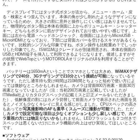
ん。
ディスプレイ下にはタッチ式ボタンが左から、メニュー・ホーム・戻
る・検索と４つ並んでいます。本体の角が少し削れたようなデザインにな
っているためか、大きさの割に意外と操作しにくい感じはありませんでし
た。物理的なボタン類は本体右側面に上からボリュームキー・シャッター
キー、どちらもボタンに筋がデザインされており使いやすい感じです。上
面には左から電源・ヘッドホンジャック、右側面には上からMicroUSB・
MicroHDMIとなっており、下部には背面カバーを空けるスキマがあるくら
いです。比較的シンプルな印象ですね。ボタン操作も比較重め？でしっか
りした印象でした。ISW11Mはクレードルが別途用意され、本体右側面の
USBとHDMI端子を挿入して利用できるようになります。後述しますがそ
の状態でWebTopというMOTOROLAオリジナルのUIを利用することがで
きます。
バッテリーは1650mAということでスマホとしては大きめ、
WiMAXテザ
リングで240分、3Gテザリングで210分という接続が可能
になっているそ
うです。ただし通常待ち受け時間は210時間とちょっと短めで使い方によ
っては微妙なところかもしれません。カメラは背面800万画素・前面30万
画素となっていましたが（注：当初200万画素と記載していましたが
ITMedia社よりカタログスペックの記載ミスと訂正メールをいただきまし
た）、低解像度の割にはカメラ切替して前面カメラで表示された画面を見
るとノイズも少なくキレイに見える感じがしました。CPUスペックの高さ
もあってか
写真撮影時のAFも素早くスムーズに撮影が可能
でした。ただ
し
カメラで設定可能な項目は少なくオプションも少し寂しい感じで、カメ
ラ重視の方には物足りないかも
しれません。LEDフラッシュも２コ付きで
スペックは悪くないだけにカメラ機能の向上はぜひ実現してほしいところ
です。
■ソフトウェア