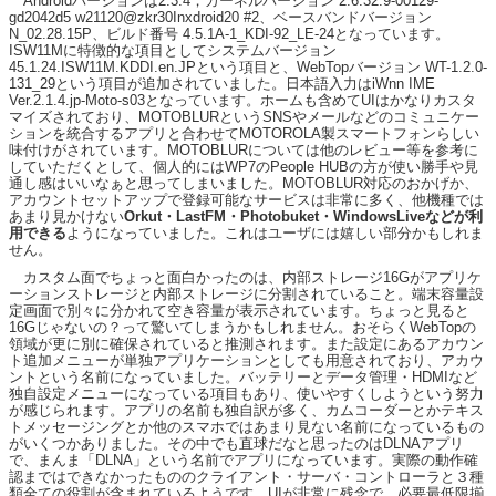
Androidバージョンは2.3.4，カーネルバージョン 2.6.32.9-00129-
gd2042d5 w21120@zkr30Inxdroid20 #2、ベースバンドバージョン
N_02.28.15P、ビルド番号 4.5.1A-1_KDI-92_LE-24となっています。
ISW11Mに特徴的な項目としてシステムバージョン
45.1.24.ISW11M.KDDI.en.JPという項目と、WebTopバージョン WT-1.2.0-
131_29という項目が追加されていました。日本語入力はiWnn IME
Ver.2.1.4.jp-Moto-s03となっています。ホームも含めてUIはかなりカスタ
マイズされており、MOTOBLURというSNSやメールなどのコミュニケー
ションを統合するアプリと合わせてMOTOROLA製スマートフォンらしい
味付けがされています。MOTOBLURについては他のレビュー等を参考に
していただくとして、個人的にはWP7のPeople HUBの方が使い勝手や見
通し感はいいなぁと思ってしまいました。MOTOBLUR対応のおかげか、
アカウントセットアップで登録可能なサービスは非常に多く、他機種では
あまり見かけない
Orkut・LastFM・Photobuket・WindowsLiveなどが利
用できる
ようになっていました。これはユーザには嬉しい部分かもしれま
せん。
カスタム面でちょっと面白かったのは、内部ストレージ16Gがアプリケ
ーションストレージと内部ストレージに分割されていること。端末容量設
定画面で別々に分かれて空き容量が表示されています。ちょっと見ると
16Gじゃないの？って驚いてしまうかもしれません。おそらくWebTopの
領域が更に別に確保されていると推測されます。また設定にあるアカウン
ト追加メニューが単独アプリケーションとしても用意されており、アカウ
ントという名前になっていました。バッテリーとデータ管理・HDMIなど
独自設定メニューになっている項目もあり、使いやすくしようという努力
が感じられます。アプリの名前も独自訳が多く、カムコーダーとかテキス
トメッセージングとか他のスマホではあまり見ない名前になっているもの
がいくつかありました。その中でも直球だなと思ったのはDLNAアプリ
で、まんま「DLNA」という名前でアプリになっています。実際の動作確
認まではできなかったもののクライアント・サーバ・コントローラと３種
類全ての役割が含まれているようです。UIが非常に残念で、必要最低限揃