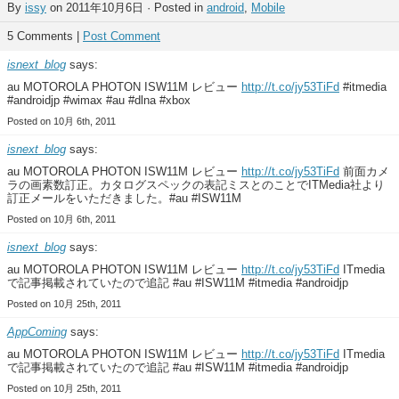
By
issy
on 2011年10月6日 · Posted in
android
,
Mobile
5 Comments |
Post Comment
isnext_blog
says:
au MOTOROLA PHOTON ISW11M レビュー
http://t.co/jy53TiFd
#itmedia
#androidjp #wimax #au #dlna #xbox
Posted on 10月 6th, 2011
isnext_blog
says:
au MOTOROLA PHOTON ISW11M レビュー
http://t.co/jy53TiFd
前面カメ
ラの画素数訂正。カタログスペックの表記ミスとのことでITMedia社より
訂正メールをいただきました。#au #ISW11M
Posted on 10月 6th, 2011
isnext_blog
says:
au MOTOROLA PHOTON ISW11M レビュー
http://t.co/jy53TiFd
ITmedia
で記事掲載されていたので追記 #au #ISW11M #itmedia #androidjp
Posted on 10月 25th, 2011
AppComing
says:
au MOTOROLA PHOTON ISW11M レビュー
http://t.co/jy53TiFd
ITmedia
で記事掲載されていたので追記 #au #ISW11M #itmedia #androidjp
Posted on 10月 25th, 2011