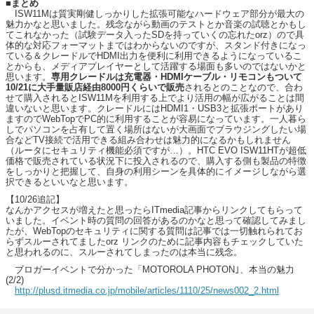
■まとめ
ISW11Mは質実剛健しっかりした拡張可能なハードウェア部分が最大の
魅力かなと思いました。残念ながら動画のテストとか音楽の試聴とかもし
てこれなかった（試験データ入ったSDを持っていくの忘れたorz）ので具
体的な対応フォーマットまではわからないのですが、スタンド付きになっ
ている＆クレードルでHDMI出力を便利に利用できるようになっているこ
とからも、メディアプレイヤーとして活躍する場面も多いのではないかと
思います。
専用クレードルは充電器・HDMIケーブル・リモコンもついて
10/21に大手量販店経由8000円くらいで販売
されるとのことなので、合わ
せて購入されるとISW11Mを利用する上でより活用の幅が広がることは間
違いないと思います。クレードルにはHDMI1・USB3と拡張ポートがあり
ますのでWebTopでPC的に利用することが容易になっています。一人暮ら
しでパソコンを占有して置く場所はないが大画面でブラウジングしたい場
合などTV接続で活用できる組み合わせは魅力的になるかもしれません
（ルータにセキュリティ機能必須ですが…）。HTC EVO ISW11HTが超低
価格で販売されている状況下に投入されるので、購入する側も製品の特徴
をしっかりと把握して、自身の利用シーンを具体的にイメージしながら選
択できるといいなと思います。
【10/26追記】
なんかアクセスが増えたと思ったらITmedia記事からリンクしてもらって
いました。イベント時の質問の回答があるのかなと思って確認してみまし
たが、WebTopのセキュリティに関する質問は記事では一切触れられてお
らずスルーされてましたorz リンクのために記事内容もチェックしていた
と思われるのに、スルーされてしまったのは本当に残念。
ブロガーイベントで分かった「MOTOROLA PHOTON｣、本当の魅力
(2/2)
http://plusd.itmedia.co.jp/mobile/articles/1110/25/news002_2.html