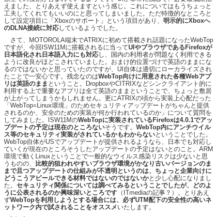
えました、とりあえず使えますという感じ。これについてはもうちょっと
工夫してくれてもいいのにと思ってしまいました。ただ特徴的なところと
して設定項目に「Xboxのサポート」という項目があり、
明示的にXboxへ
のDLNA接続に対応
しているようでした。
さて、MOTOROLA端末でATRIXに初めて搭載され話題になったWebTop
ですが、今回ISW11Mに搭載されるに当って
UIやブラウザであるFirefoxが
日本語化され日本語入力にも対応
し、国内の利用者が問題なく利用できる
ように改良がほどこされていました。おまけ的位置づけで英語のままにな
るのではないかと思っていたのですが、UI自体は適切にローカライズされ
たことで一安心です。残念なのは
WebTop向けに用意された各種Webアプ
リは英語のまま
ということ。DropboxやCITRIXなどシンクライアント的に
利用する上で重要なアプリは全て英語のままということで、ちょっと敷居
が上がってしまうかもしれません。更にATRIXの頃から実装上心配だった
「WebTop=Linux環境」のためセキュリティアップデートがちゃんと提供
されるのか、安全のための実装が何か行われているのか」について質問を
してみました。ISW11Mの
WebTopに実装されているFirefoxは4.0.1でアッ
プデートの予定は現在のところない
そうです。
WebTop内にアンチウイル
ス等のセキュリティ実装がされているかもわからない
ということでした。
WebTop自体がUSでアップデートが提供されるようなら、日本でも対応し
ていくが現在のところそうしたアップデートの予定はないとのこと。ARM
環境で動くLinuxということで一般的なウイルス感染リスクは少ないと思
うものの、
比較的狙われやすいブラウザ環境がかなり古いバージョンのま
まで且つアップデートの仕組みが不透明というのは、ちょっと企業向けに
どうこうアピールできる材料ではないのではないか
と少し心配になりまし
た。
セキュリティ関係については調べてみるということでしたが、どのよ
うに公表されるのか興味深いところです
（ITmediaの記事？）。とりあえ
ず
WebTopを利用しようとする場合には、必ずUTM配下の安全性の高いネ
ットワーク内で試されることをオススメ
いたします。