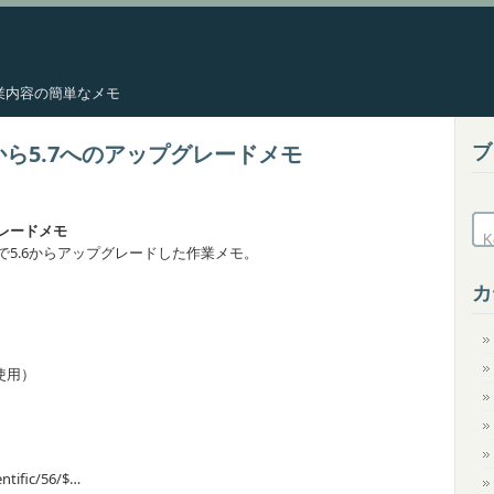
した作業内容の簡単なメモ
ブ
x 5.6から5.7へのアップグレードメモ
ップグレードメモ
なったので5.6からアップグレードした作業メモ。
カ
を使用）
entific/56/$…