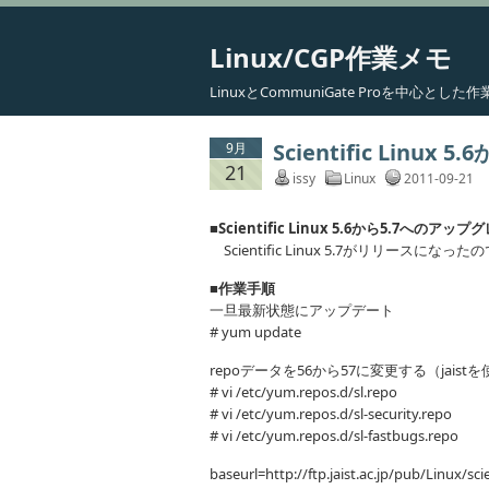
Linux/CGP作業メモ
LinuxとCommuniGate Proを中心と
Scientific Linu
9月
21
issy
Linux
2011-09-21
■Scientific Linux 5.6から5.7へのア
Scientific Linux 5.7がリリースに
■作業手順
一旦最新状態にアップデート
# yum update
repoデータを56から57に変更する（jaist
# vi /etc/yum.repos.d/sl.repo
# vi /etc/yum.repos.d/sl-security.repo
# vi /etc/yum.repos.d/sl-fastbugs.repo
baseurl=http://ftp.jaist.ac.jp/pub/Linux/sci