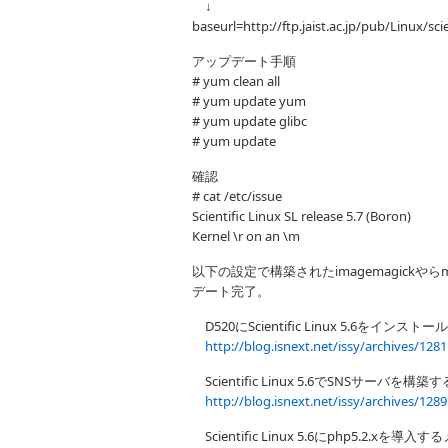
↓
baseurl=http://ftp.jaist.ac.jp/pub/Linux/sci
アップデート手順
# yum clean all
# yum update yum
# yum update glibc
# yum update
確認
# cat /etc/issue
Scientific Linux SL release 5.7 (Boron)
Kernel \r on an \m
以下の設定で構築されたimagemagickや
デート完了。
D520にScientific Linux 5.6をインス
http://blog.isnext.net/issy/archives/1281
Scientific Linux 5.6でSNSサーバを構築
http://blog.isnext.net/issy/archives/1289
Scientific Linux 5.6にphp5.2.xを導入す