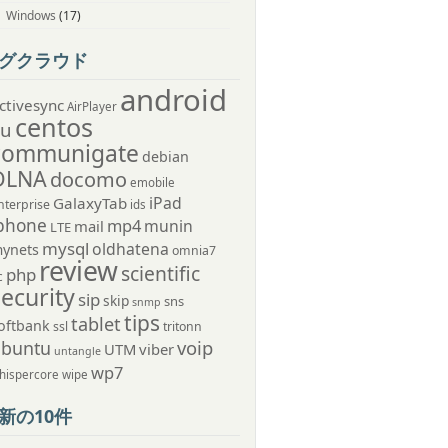
Windows
(17)
グクラウド
android
ctivesync
AirPlayer
centos
au
communigate
debian
DLNA
docomo
emobile
iPad
GalaxyTab
nterprise
ids
phone
mp4
munin
mail
LTE
mysql
oldhatena
ynets
omnia7
review
scientific
php
c
security
sip
skip
sns
snmp
tips
tablet
oftbank
ssl
tritonn
voip
ubuntu
UTM
viber
untangle
wp7
hispercore
wipe
新の10件