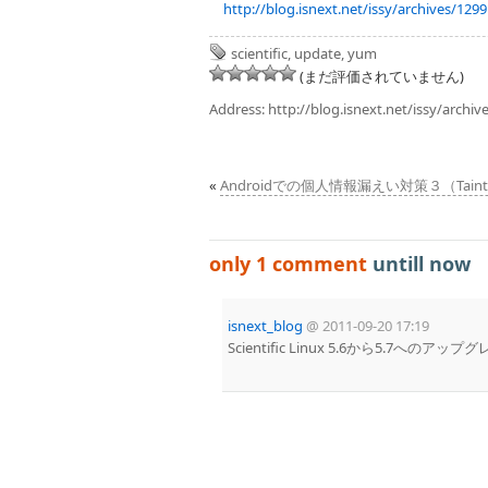
http://blog.isnext.net/issy/archives/1299
scientific
,
update
,
yum
(まだ評価されていません)
Address:
http://blog.isnext.net/issy/archiv
«
Androidでの個人情報漏えい対策３（Taint
only 1 comment
untill now
isnext_blog
@
2011-09-20 17:19
Scientific Linux 5.6から5.7へのア