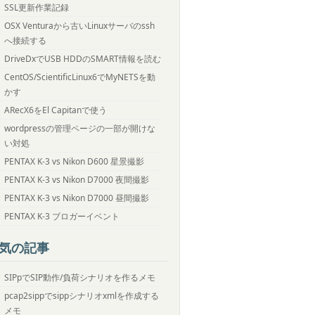
SSL更新作業記録
OSX Venturaから古いLinuxサーバのssh
へ接続する
DriveDxでUSB HDDのSMART情報を読む
CentOS/ScientificLinux6でMyNETSを動
かす
ARecX6をEl Capitanで使う
wordpressの管理ページの一部が開けな
い対処
PENTAX K-3 vs Nikon D600 星景撮影
PENTAX K-3 vs Nikon D7000 夜間撮影
PENTAX K-3 vs Nikon D7000 昼間撮影
PENTAX K-3 ブロガーイベント
気の記事
SIPpでSIP動作/負荷シナリオを作るメモ
pcap2sippでsippシナリオxmlを作成する
メモ