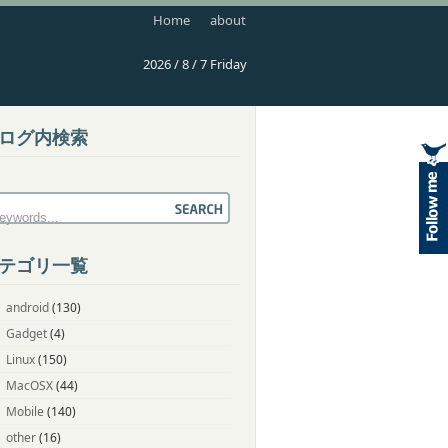
Home
about
2026 / 8 / 7 Friday
ログ内検索
テゴリ一覧
android
(130)
Gadget
(4)
Linux
(150)
MacOSX
(44)
Mobile
(140)
other
(16)