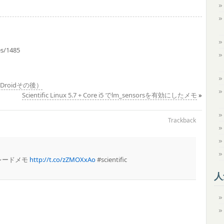
es/1485
Droidその後）
Scientific Linux 5.7 + Core i5 でlm_sensorsを有効にしたメモ
»
Trackback
ップグレードメモ
http://t.co/zZMOXxAo
#scientific
人