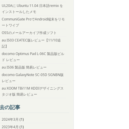
UL20Aに Ubuntu 11.04 日本語remix を
インストールしたメモ
CommuniGate ProでAndroid端末をリモ
ートワイプ
OSSのメールアーカイブ作成ソフト
au IS03 CEATEC版レビュー【11/10追
記】
docomo Optimus Pad L-06C 製品版ビル
ド レビュー
au IS06 製品版 簡易レビュー
docomo GalaxyNote SC-05D SGNBN版
レビュー
au XOOM TBi11M KDDIデザイニングス
タジオ版 簡易レビュー
去の記事
2024年3月
(1)
2023年4月
(1)