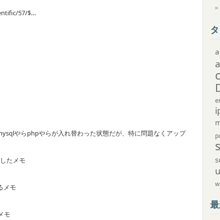
entific/57/$…
タ
a
e
i
m
らmysqlやらphpやらが入れ替わった状態だが、特に問題なくアップ
p
s
トールしたメモ
w
するメモ
最
るメモ