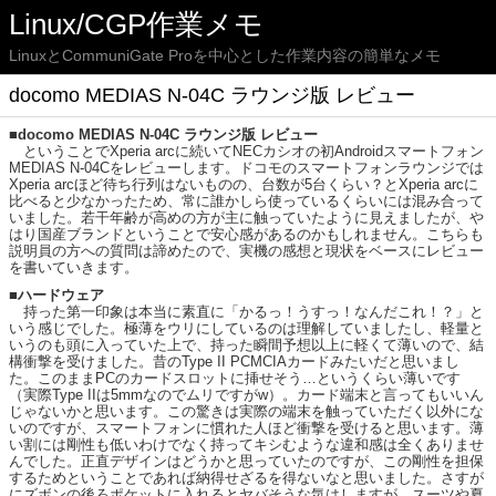
Linux/CGP作業メモ
LinuxとCommuniGate Proを中心とした作業内容の簡単なメモ
docomo MEDIAS N-04C ラウンジ版 レビュー
■docomo MEDIAS N-04C ラウンジ版 レビュー
ということでXperia arcに続いてNECカシオの初Androidスマートフォン
MEDIAS N-04Cをレビューします。ドコモのスマートフォンラウンジでは
Xperia arcほど待ち行列はないものの、台数が5台くらい？とXperia arcに
比べると少なかったため、常に誰かしら使っているくらいには混み合って
いました。若干年齢が高めの方が主に触っていたように見えましたが、や
はり国産ブランドということで安心感があるのかもしれません。こちらも
説明員の方への質問は諦めたので、実機の感想と現状をベースにレビュー
を書いていきます。
■ハードウェア
持った第一印象は本当に素直に「かるっ！うすっ！なんだこれ！？」と
いう感じでした。極薄をウリにしているのは理解していましたし、軽量と
いうのも頭に入っていた上で、持った瞬間予想以上に軽くて薄いので、結
構衝撃を受けました。昔のType II PCMCIAカードみたいだと思いまし
た。このままPCのカードスロットに挿せそう…というくらい薄いです
（実際Type IIは5mmなのでムリですがw）。カード端末と言ってもいいん
じゃないかと思います。この驚きは実際の端末を触っていただく以外にな
いのですが、スマートフォンに慣れた人ほど衝撃を受けると思います。薄
い割には剛性も低いわけでなく持ってキシむような違和感は全くありませ
んでした。正直デザインはどうかと思っていたのですが、この剛性を担保
するためということであれば納得せざるを得ないなと思いました。さすが
にズボンの後ろポケットに入れるとヤバそうな気はしますが、スーツや夏