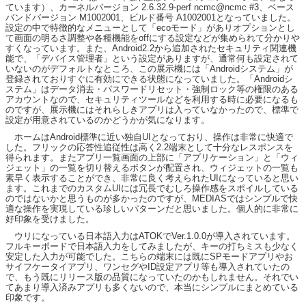
ています）、カーネルバージョン 2.6.32.9-perf ncmc@ncmc #3、ベース
バンドバージョン M1002001、ビルド番号 A1002001となっていました。
設定の中で特徴的なメニューとして「ecoモード」がありオプションとし
て画面の明るさ調整や各種機能をoffにする設定などが集められて分かりや
すくなっています。また、Android2.2から追加されたセキュリティ関連機
能で、「デバイス管理者」という設定がありますが、通常何も設定されて
いないのがデフォルトなところ、この展示機には「Androidシステム」が
登録されておりすぐに有効にできる状態になっていました。「Androidシ
ステム」はデータ消去・パスワードリセット・強制ロック等の権限のある
アカウントなので、セキュリティツールなどを利用する時に必要になるも
のですが、展示機にはそれらしきアプリは入っていなかったので、標準で
設定が用意されているのかどうかが気になります。
ホームはAndroid標準に近い独自UIとなっており、操作は非常に快適で
した。フリックの応答性追従性は高く2.2端末として十分なレスポンスを
得られます。またアプリ一覧画面の上部に「アプリケーション」と「ウィ
ジェット」の一覧を切り替えるボタンが配置され、ウィジェットの一覧も
素早く表示することができ、非常に良く考えられたUIになっていると思い
ます。これまでのカスタムUIには冗長でむしろ操作感をスポイルしている
のではないかと思うものが多かったのですが、MEDIASではシンプルで快
適な操作を実現している珍しいパターンだと思いました。個人的に非常に
好印象を受けました。
ウリになっている日本語入力はATOKでVer.1.0.0が導入されています。
フルキーボードで日本語入力をしてみましたが、キーの打ちミスも少なく
安定した入力が可能でした。こちらの端末には既にSPモードアプリやお
サイフケータイアプリ、ワンセグやID設定アプリ等も導入されていたの
で、もう既にリリース版の品質になっていたのかもしれません。それでい
てあまり導入済みアプリも多くないので、本当にシンプルにまとめている
印象です。