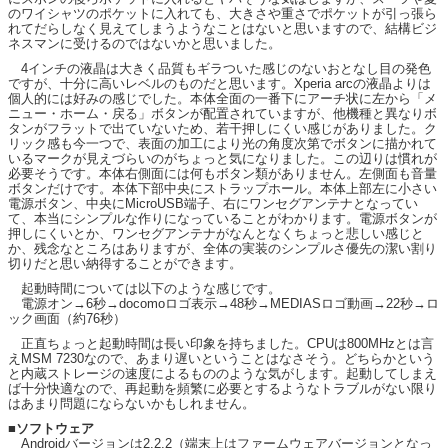
のワイシャツのポケットに入れても、大きさや重さでポケットが引っ張ら
れてだらしなく見えてしまうようなことはないと思いますので、結構ビジ
ネスマンに受けるのではないかと思いました。
4インチの液晶は大きく品質もギラついた感じのないおとなし目の発色
ですが、十分に高いレベルのものだと思います。Xperia arcの液晶よりは
個人的には好みの感じでした。本体全面の一番下にアーチ状に左から「メ
ニュー・ホーム・戻る」ボタンが配置されていますが、他機種と異なりボ
タンがフラットで出ていないため、若干押しにくい感じがありました。ク
リック感も今一つで、表面の加工により光の角度次第でボタンに描かれて
いるマークが見えづらいのがちょっと気になりました。この辺りは慣れが
必要そうです。本体右側面には何もボタン類がありません。左側面も音量
ボタンだけです。本体下部中央にストラップホール。本体上部左に小さい
電源ボタン、中央にMicroUSB端子、右にワンセグアンテナとなってい
て、本当にシンプルな作りになっていることがわかります。電源ボタンが
押しにくいとか、ワンセグアンテナがなんとなくちょっと悲しい感じと
か、残念なところはありますが、全体の実装のシンプルさ優先の潔い割り
切りだと思い納得することができます。
起動時間については以下のような感じです。
電源オン→6秒→docomoロゴ表示→48秒→MEDIASロゴ動画→22秒→ロ
ック画面（約76秒）
正直ちょっと起動時間は長い印象を持ちました。CPUは800MHzとは言
えMSM 7230なので、あまり遅いということはなさそう。どちらかという
と内蔵ストレージの速度によるもののような気がします。起動してしまえ
ば十分快適なので、再起動を頻繁に必要とするようなトラブルがない限り
はあまり問題にならないかもしれません。
■ソフトウェア
Androidバージョンは2.2.2（端末上はファームウェアバージョンとなっ