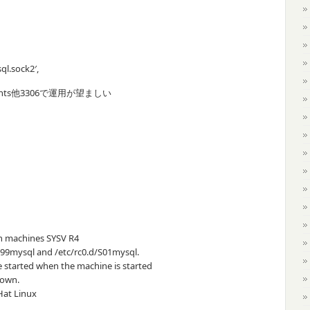
ql.sock2′,
ts他3306で運用が望ましい
t on machines SYSV R4
S99mysql and /etc/rc0.d/S01mysql.
e started when the machine is started
down.
Hat Linux