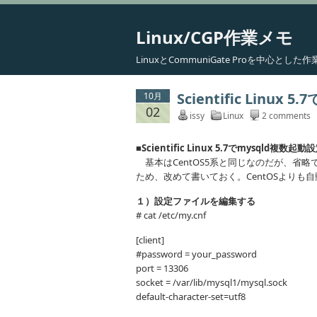
Linux/CGP作業メモ
LinuxとCommuniGate Proを中心と
Scientific Linux
10月
02
issy
Linux
2 comments
■Scientific Linux 5.7でmysqld複数起動
基本はCentOS5系と同じなのだが、省略で
ため、改めて書いておく。CentOSより
１）設定ファイルを編集する
# cat /etc/my.cnf
[client]
#password = your_password
port = 13306
socket = /var/lib/mysql1/mysql.sock
default-character-set=utf8