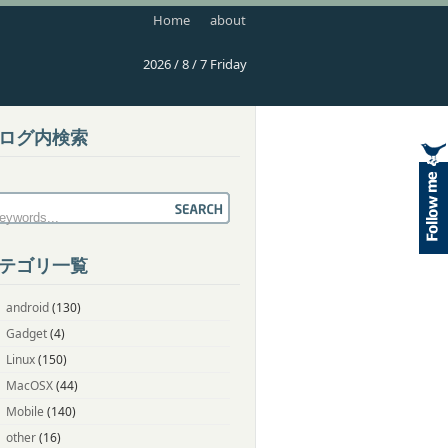
Home
about
2026 / 8 / 7 Friday
ログ内検索
テゴリ一覧
android
(130)
Gadget
(4)
Linux
(150)
MacOSX
(44)
Mobile
(140)
other
(16)