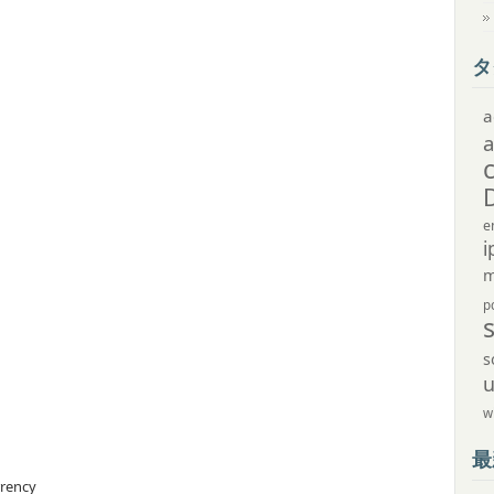
タ
a
e
i
m
p
s
w
最
rrency