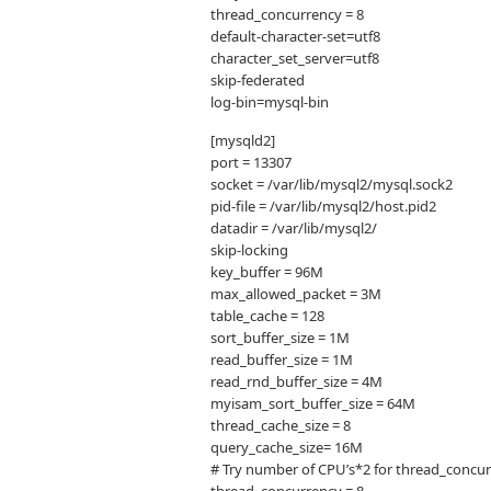
thread_concurrency = 8
default-character-set=utf8
character_set_server=utf8
skip-federated
log-bin=mysql-bin
[mysqld2]
port = 13307
socket = /var/lib/mysql2/mysql.sock2
pid-file = /var/lib/mysql2/host.pid2
datadir = /var/lib/mysql2/
skip-locking
key_buffer = 96M
max_allowed_packet = 3M
table_cache = 128
sort_buffer_size = 1M
read_buffer_size = 1M
read_rnd_buffer_size = 4M
myisam_sort_buffer_size = 64M
thread_cache_size = 8
query_cache_size= 16M
# Try number of CPU’s*2 for thread_concu