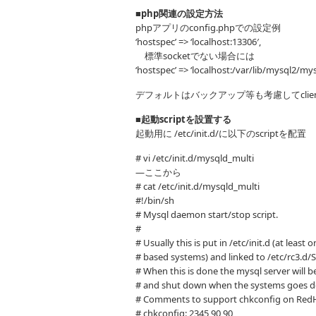
■php関連の設定方法
phpアプリのconfig.phpでの設定例
‘hostspec’ => ‘localhost:13306′,
標準socketでない場合には
‘hostspec’ => ‘localhost:/var/lib/mysql2/mys
デフォルトはバックアップ等も考慮してclien
■起動scriptを設置する
起動用に /etc/init.d/に以下のscriptを配置
# vi /etc/init.d/mysqld_multi
—ここから
# cat /etc/init.d/mysqld_multi
#!/bin/sh
# Mysql daemon start/stop script.
#
# Usually this is put in /etc/init.d (at leas
# based systems) and linked to /etc/rc3.d/
# When this is done the mysql server will b
# and shut down when the systems goes 
# Comments to support chkconfig on Red
# chkconfig: 2345 90 90