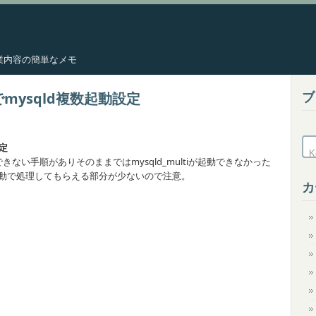
した作業内容の簡単なメモ
ブ
 5.7でmysqld複数起動設定
設定
きない手順がありそのままではmysqld_multiが起動できなかった
も自動で処理してもらえる部分が少ないので注意。
カ