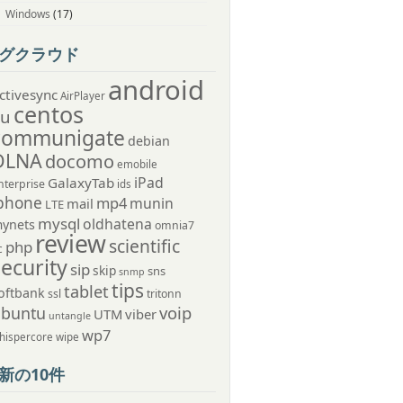
Windows
(17)
グクラウド
android
ctivesync
AirPlayer
centos
au
communigate
debian
DLNA
docomo
emobile
iPad
GalaxyTab
nterprise
ids
phone
mp4
munin
mail
LTE
mysql
oldhatena
ynets
omnia7
review
scientific
php
c
security
sip
skip
sns
snmp
tips
tablet
oftbank
ssl
tritonn
voip
ubuntu
UTM
viber
untangle
wp7
hispercore
wipe
新の10件