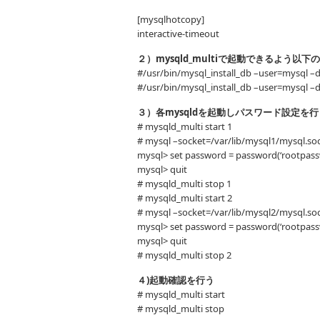
[mysqlhotcopy]
interactive-timeout
２）mysqld_multiで起動できるよう以下
#/usr/bin/mysql_install_db –user=mysql –d
#/usr/bin/mysql_install_db –user=mysql –d
３）各mysqldを起動しパスワード設定を行
# mysqld_multi start 1
# mysql –socket=/var/lib/mysql1/mysql.soc
mysql> set password = password(‘rootpass
mysql> quit
# mysqld_multi stop 1
# mysqld_multi start 2
# mysql –socket=/var/lib/mysql2/mysql.soc
mysql> set password = password(‘rootpass
mysql> quit
# mysqld_multi stop 2
４)起動確認を行う
# mysqld_multi start
# mysqld_multi stop