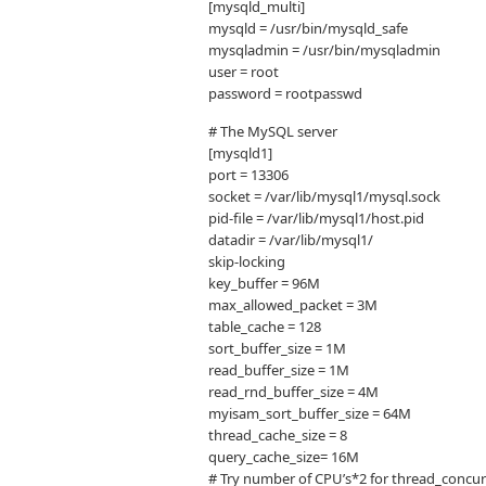
[mysqld_multi]
mysqld = /usr/bin/mysqld_safe
mysqladmin = /usr/bin/mysqladmin
user = root
password = rootpasswd
# The MySQL server
[mysqld1]
port = 13306
socket = /var/lib/mysql1/mysql.sock
pid-file = /var/lib/mysql1/host.pid
datadir = /var/lib/mysql1/
skip-locking
key_buffer = 96M
max_allowed_packet = 3M
table_cache = 128
sort_buffer_size = 1M
read_buffer_size = 1M
read_rnd_buffer_size = 4M
myisam_sort_buffer_size = 64M
thread_cache_size = 8
query_cache_size= 16M
# Try number of CPU’s*2 for thread_concu