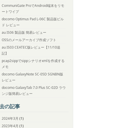
CommuniGate ProでAndroid端末をリモ
ートワイプ
docomo Optimus Pad L-06C 製品版ビル
ド レビュー
au IS06 製品版 簡易レビュー
OSSのメールアーカイブ作成ソフト
au IS03 CEATEC版レビュー【11/10追
記】
pcap2sippでsippシナリオxmlを作成する
メモ
docomo GalaxyNote SC-05D SGNBN版
レビュー
docomo GalaxyTab 7.0 Plus SC-02D ラウ
ンジ版簡易レビュー
去の記事
2024年3月
(1)
2023年4月
(1)