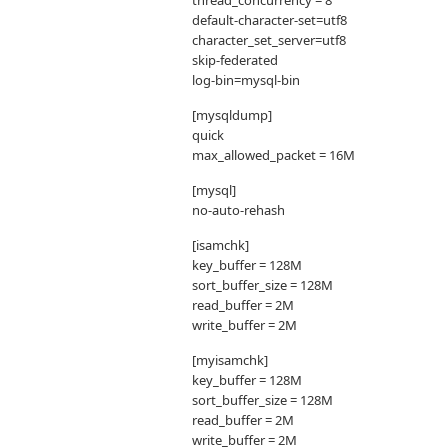
thread_concurrency = 8
default-character-set=utf8
character_set_server=utf8
skip-federated
log-bin=mysql-bin
[mysqldump]
quick
max_allowed_packet = 16M
[mysql]
no-auto-rehash
[isamchk]
key_buffer = 128M
sort_buffer_size = 128M
read_buffer = 2M
write_buffer = 2M
[myisamchk]
key_buffer = 128M
sort_buffer_size = 128M
read_buffer = 2M
write_buffer = 2M