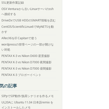
SSL更新作業記録
OSX Venturaから古いLinuxサーバのssh
へ接続する
DriveDxでUSB HDDのSMART情報を読む
CentOS/ScientificLinux6でMyNETSを動
かす
ARecX6をEl Capitanで使う
wordpressの管理ページの一部が開けな
い対処
PENTAX K-3 vs Nikon D600 星景撮影
PENTAX K-3 vs Nikon D7000 夜間撮影
PENTAX K-3 vs Nikon D7000 昼間撮影
PENTAX K-3 ブロガーイベント
気の記事
SIPpでSIP動作/負荷シナリオを作るメモ
UL20Aに Ubuntu 11.04 日本語remix を
インストールしたメモ