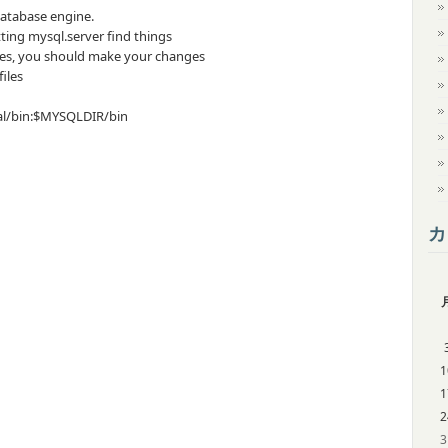
 database engine.
etting mysql.server find things
bles, you should make your changes
files
cal/bin:$MYSQLDIR/bin
カ
1
1
2
3