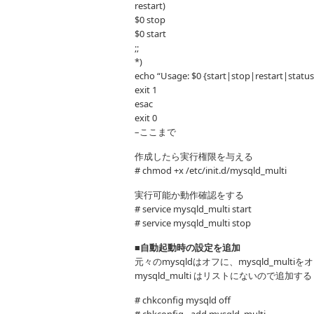
restart)
$0 stop
$0 start
;;
*)
echo “Usage: $0 {start|stop|restart|status
exit 1
esac
exit 0
–ここまで
作成したら実行権限を与える
# chmod +x /etc/init.d/mysqld_multi
実行可能か動作確認をする
# service mysqld_multi start
# service mysqld_multi stop
■自動起動時の設定を追加
元々のmysqldはオフに、mysqld_multiを
mysqld_multi はリストにないので追加する
# chkconfig mysqld off