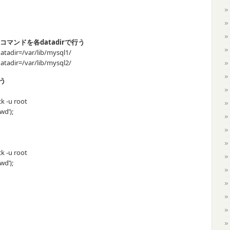
のコマンドを各datadirで行う
atadir=/var/lib/mysql1/
atadir=/var/lib/mysql2/
う
k -u root
wd’);
k -u root
wd’);