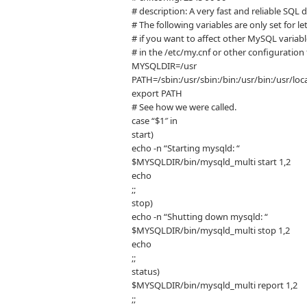
# description: A very fast and reliable SQL
# The following variables are only set for l
# if you want to affect other MySQL varia
# in the /etc/my.cnf or other configuration 
MYSQLDIR=/usr
PATH=/sbin:/usr/sbin:/bin:/usr/bin:/usr/lo
export PATH
# See how we were called.
case “$1″ in
start)
echo -n “Starting mysqld: “
$MYSQLDIR/bin/mysqld_multi start 1,2
echo
;;
stop)
echo -n “Shutting down mysqld: “
$MYSQLDIR/bin/mysqld_multi stop 1,2
echo
;;
status)
$MYSQLDIR/bin/mysqld_multi report 1,2
;;