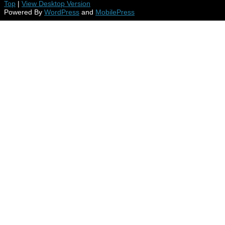
Top
|
View Desktop Version
Powered By
WordPress
and
MobilePress