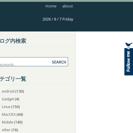
Home
about
2026 / 8 / 7 Friday
ログ内検索
テゴリ一覧
android
(130)
Gadget
(4)
Linux
(150)
MacOSX
(44)
Mobile
(140)
other
(16)