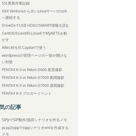
SSL更新作業記録
OSX Venturaから古いLinuxサーバのssh
へ接続する
DriveDxでUSB HDDのSMART情報を読む
CentOS/ScientificLinux6でMyNETSを動
かす
ARecX6をEl Capitanで使う
wordpressの管理ページの一部が開けな
い対処
PENTAX K-3 vs Nikon D600 星景撮影
PENTAX K-3 vs Nikon D7000 夜間撮影
PENTAX K-3 vs Nikon D7000 昼間撮影
PENTAX K-3 ブロガーイベント
気の記事
SIPpでSIP動作/負荷シナリオを作るメモ
pcap2sippでsippシナリオxmlを作成する
メモ