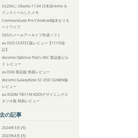
UL20Aに Ubuntu 11.04 日本語remix を
インストールしたメモ
CommuniGate ProでAndroid端末をリモ
ートワイプ
OSSのメールアーカイブ作成ソフト
au IS03 CEATEC版レビュー【11/10追
記】
docomo Optimus Pad L-06C 製品版ビル
ド レビュー
au IS06 製品版 簡易レビュー
docomo GalaxyNote SC-05D SGNBN版
レビュー
au XOOM TBi11M KDDIデザイニングス
タジオ版 簡易レビュー
去の記事
2024年3月
(1)
2023年4月
(1)