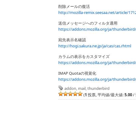
削除メールの復活
http://mozilla-remix.seesaa.net/article/17
送信メッセージへのフィルタ適用
https://addons.mozilla.org/ja/thunderbird
宛先表示名確認
http://hogi.sakura.ne.jp/ja/cas/cas.rhtml
カラムの表示をカスタマイズ
https://addons.mozilla.org/ja/thunderbir
IMAP Quotaの視覚化
https://addons.mozilla.org/ja/thunderbir
addon
,
mail
,
thunderbird
(
1
投票, 平均値/最大値:
5.00
/ 