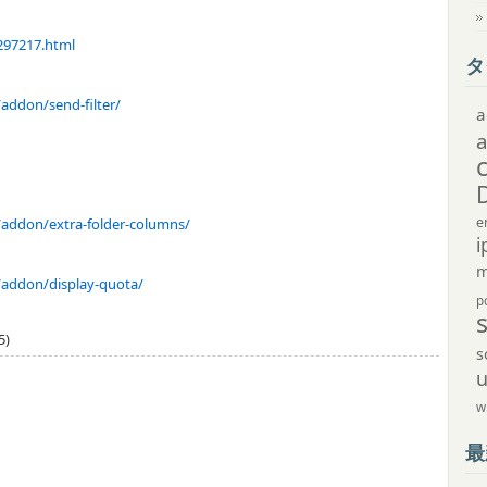
1297217.html
タ
/addon/send-filter/
a
e
d/addon/extra-folder-columns/
i
m
d/addon/display-quota/
p
5)
s
w
最