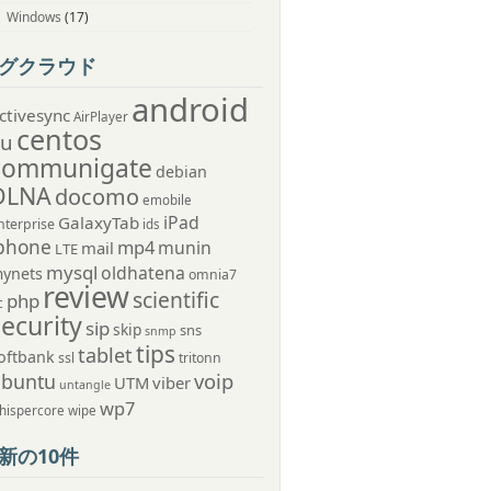
Windows
(17)
グクラウド
android
ctivesync
AirPlayer
centos
au
communigate
debian
DLNA
docomo
emobile
iPad
GalaxyTab
nterprise
ids
phone
mp4
munin
mail
LTE
mysql
oldhatena
ynets
omnia7
review
scientific
php
c
security
sip
skip
sns
snmp
tips
tablet
oftbank
ssl
tritonn
voip
ubuntu
UTM
viber
untangle
wp7
hispercore
wipe
新の10件