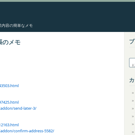
した作業内容の簡単なメモ
ブ
拡張のメモ
カ
143503.html
397425.html
/addon/send-later-3/
612163.html
d/addon/confirm-address-5582/