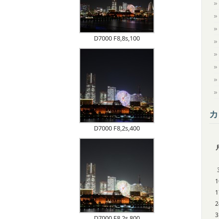
D7000 F8,8s,100
カ
D7000 F8,2s,400
1
1
2
3
D7000 F8,2s,800