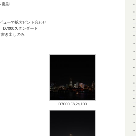
ド撮影
イブビューで拡大ピント合わせ
D7000スタンダード
して書き出しのみ
D7000 F8,2s,100