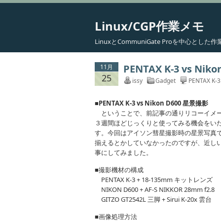
Linux/CGP作業メモ
LinuxとCommuniGate Proを中心と
PENTAX K-3 vs Ni
11月
25
issy
Gadget
PENTAX K-
■PENTAX K-3 vs Nikon D600 星景撮影
ということで、前記事の通りリコーイメージン
３週間ほどじっくりと使ってみる機会をい
す。今回はアイソン彗星撮影時の星景写真
揃えるとかしていなかったのですが、近し
事にしてみました。
■撮影機材の構成
PENTAX K-3 + 18-135mm キットレンズ
NIKON D600 + AF-S NIKKOR 28mm f2.8
GITZO GT2542L 三脚 + Sirui K-20x 雲台
■画像処理方法