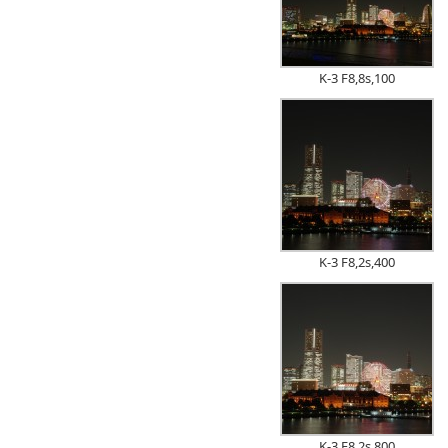
K-3 F8,8s,100
K-3 F8,2s,400
K-3 F8,2s,800