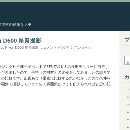
した作業内容の簡単なメモ
ブ
kon D600 星景撮影
3 vs Nikon D600 星景撮影 は
コメントを受け付けていません
グ社主催のイベントでPENTAX K-3 の長期モニターに当選し
ただきましたので、手持ちの機材との比較をしてみましたの続きで
カ
での比較です。正直あまり厳密に比較する気がなかったので条件を
い画角で撮影していますので雰囲気だけでも伝えられればと思い記