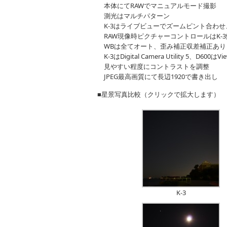
本体にてRAWでマニュアルモード撮影
測光はマルチパターン
K-3はライブビューでズームピント合わせ、
RAW現像時ピクチャーコントロールはK-3
WBは全てオート、歪み補正収差補正あり
K-3はDigital Camera Utility 5、D6
見やすい程度にコントラストを調整
JPEG最高画質にて長辺1920で書き出し
■星景写真比較（クリックで拡大します）
K-3