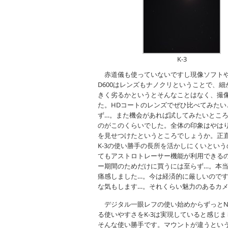
K-3
赤道儀も使っていないですし現像ソフトや
D600はレンズもナノクリということで、
きく劣るかというとそんなことはなく、撮
た。HDコートのレンズでぜひ比べてみたい
ず…。また機会があれば試してみたいとこ
のがこのくらいでした。全体の印象はやはり
を見せつけたというところでしょうか。正直
K-3の使い勝手の長所を活かしにくいとい
てもアストロトレーサー機能が利用できるの
ー期間のためだけに買うには至らず…。本当に
痛感しました…。今は経済的に厳しいので
な気もします…。それくらい魅力のあるカ
デジタル一眼レフの使い始めからずっとNi
る使いやすさをK-3は実現していると感じ
そんな使い勝手です。マウントが違うとい