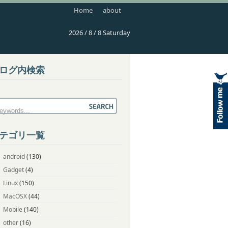
Home
about
2026 / 8 / 8 Saturday
ログ内検索
テゴリ一覧
android
(130)
Gadget
(4)
Linux
(150)
MacOSX
(44)
Mobile
(140)
other
(16)