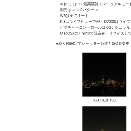
本体にてJPEG最高画質でマニュアルモー
測光はマルチパターン
WBは全てオート
K-3はライブビューでAF、D7000はラ
ピクチャーコントロールはK-3ナチュラル、
MacOSXのiPhotoで読込み、リサイズ
■絞りF8固定でシャッター時間とISOを変更
K-3 F8,2s,100