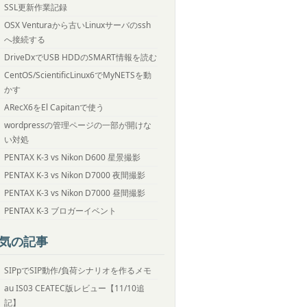
SSL更新作業記録
OSX Venturaから古いLinuxサーバのssh
へ接続する
DriveDxでUSB HDDのSMART情報を読む
CentOS/ScientificLinux6でMyNETSを動
かす
ARecX6をEl Capitanで使う
wordpressの管理ページの一部が開けな
い対処
PENTAX K-3 vs Nikon D600 星景撮影
PENTAX K-3 vs Nikon D7000 夜間撮影
PENTAX K-3 vs Nikon D7000 昼間撮影
PENTAX K-3 ブロガーイベント
気の記事
SIPpでSIP動作/負荷シナリオを作るメモ
au IS03 CEATEC版レビュー【11/10追
記】