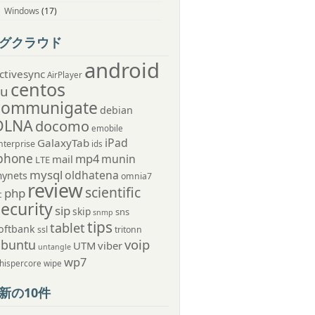
Windows
(17)
グクラウド
android
ctivesync
AirPlayer
centos
au
communigate
debian
DLNA
docomo
emobile
iPad
GalaxyTab
nterprise
ids
phone
mp4
munin
mail
LTE
mysql
oldhatena
ynets
omnia7
review
scientific
php
c
security
sip
skip
sns
snmp
tips
tablet
oftbank
ssl
tritonn
voip
ubuntu
UTM
viber
untangle
wp7
hispercore
wipe
新の10件