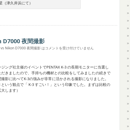
彗星（津久井浜にて）
kon D7000 夜間撮影
3 vs Nikon D7000 夜間撮影 は
コメントを受け付けていません
グ社主催のイベントでPENTAX K-3 の長期モニターに当選し
ただきましたので、手持ちの機材との比較をしてみましたの続きで
撮影に比べてK-3の強みが非常に活かされる撮影になりました。
という観点で「 K-3 すごい！」という印象でした。まずは比較の
拡大します）