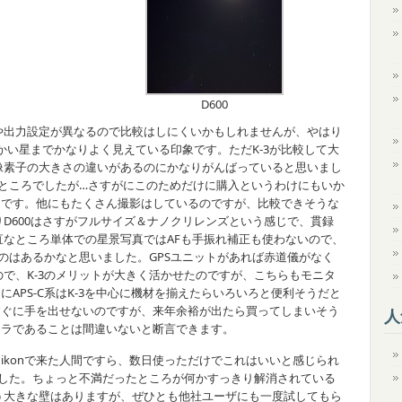
D600
出力設定が異なるので比較はしにくいかもしれませんが、やはり
細かい星までかなりよく見えている印象です。ただK-3が比較して大
像素子の大きさの違いがあるのにかなりがんばっていると思いまし
ところでしたが…さすがにこのためだけに購入というわけにもいか
ろです。他にもたくさん撮影はしているのですが、比較できそうな
D600はさすがフルサイズ＆ナノクリレンズという感じで、貫録
なところ単体での星景写真ではAFも手振れ補正も使わないので、
うのはあるかなと思いました。GPSユニットがあれば赤道儀がなく
で、K-3のメリットが大きく活かせたのですが、こちらもモニタ
APS-C系はK-3を中心に機材を揃えたらいろいろと便利そうだと
すぐに手を出せないのですが、来年余裕が出たら買ってしまいそう
人
メラであることは間違いないと断言できます。
konで来た人間ですら、数日使っただけでこれはいいと感じられ
ました。ちょっと不満だったところが何かすっきり解消されている
う大きな壁はありますが、ぜひとも他社ユーザにも一度試してもら