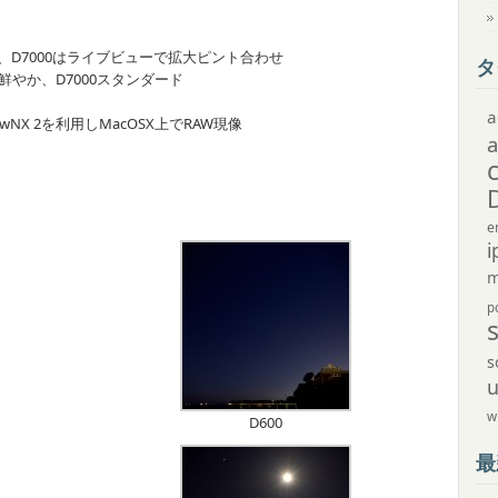
D7000はライブビューで拡大ピント合わせ
タ
鮮やか、D7000スタンダード
a
00はViewNX 2を利用しMacOSX上でRAW現像
e
i
m
p
s
w
D600
最