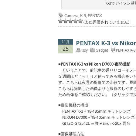
K-3でアイソン
Camera
,
K-3
,
PENTAX
(まだ評価されていません)
PENTAX K-3 vs Ni
11月
25
issy
Gadget
PENTAX K-
■PENTAX K-3 vs Nikon D7000 夜間撮影
ということで、前記事の通りリコーイメージン
３週間ほどじっくりと使ってみる機会をい
す。こちらは夜景の撮影での比較です。昼間
こちらは撮影した画像よりも撮影のしやすさ
ため画像をご確認ください。（クリックで
■撮影機材の構成
PENTAX K-3 + 18-135mm キットレンズ
NIKON D7000 + 18-105mm キットレンズ
GITZO GT2542L 三脚 + Sirui K-20x 雲台
■画像処理方法